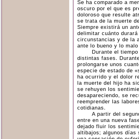
Se ha comparado a menu
oscuro por el que es pr
doloroso que resulte at
se trata de la muerte de
Siempre existirá un an
delimitar cuánto durará
circunstancias y de la 
ante lo bueno y lo malo 
Durante el tiempo
distintas fases. Durant
prolongarse unos cuan
especie de estado de «
ha ocurrido y el dolor r
la muerte del hijo ha s
se rehuyen los sentimi
desapareciendo, se rec
reemprender las labore
cotidianas.
A partir del segu
entre en una nueva fas
dejado fluir los sentim
altibajos; algunos días
una sensación de eufor