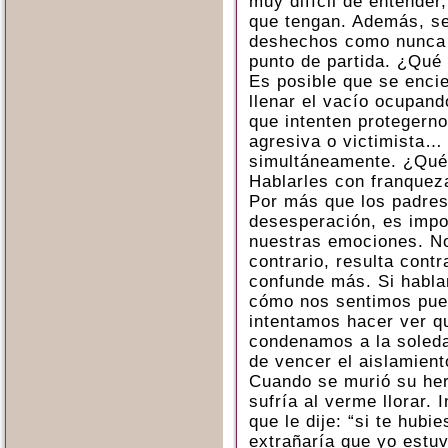
muy difícil de entender
que tengan. Además, s
deshechos como nunca l
punto de partida. ¿Qué 
Es posible que se encie
llenar el vacío ocupand
que intenten protegerno
agresiva o victimista…
simultáneamente. ¿Qu
Hablarles con franquez
Por más que los padres
desesperación, es impo
nuestras emociones. No 
contrario, resulta cont
confunde más. Si habla
cómo nos sentimos pued
intentamos hacer ver q
condenamos a la soleda
de vencer el aislamient
Cuando se murió su her
sufría al verme llorar. 
que le dije: “si te hubi
extrañaría que yo estuvi