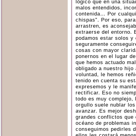
lógico que en una situa
malos entendidos, incom
contenida… Por cualquie
chispas”. Por eso, para
arrastren, es aconseja
extraerse del entorno. 
podamos estar solos y 
seguramente conseguir
cosas con mayor clarida
ponernos en el lugar d
que hemos actuado mal,
obligado a nuestro hijo
voluntad, le hemos reñ
tenido en cuenta su es
expresemos y le manife
rectificar. Eso no siem
todo es muy complejo, l
orgullo suele nublar lo
avanzar. Es mejor desh
grandes conflictos que 
océano de problemas inc
conseguimos pedirles d
ellos les costará meno