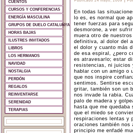
Publicado
24 mayo, 2009
Po
CUENTOS
CURSOS Y CONFERENCIAS
En todas las situacione
ENERGÍA MASCULINA
lo es, es normal que a
tener fuerzas para segui
GRUPOS DE DUELO CATALUNYA Y ESPAÑA
desmorone, a ver sufrir
HORAS BAJAS
muera otro de nuestros
ILUSTRES INVITADOS
definitiva, al dolor de
el dolor y cuanto más 
LIBROS
de esa espiral, ¿pero c
LOS HERMANOS
es atravesarlo; estar di
NAVIDAD
resistencias, ni juicios
hablar con un amigo o 
NOSTALGIA
que nos inspire confian
PERDÓN
sentimos. Sentirse escuc
REGALOS
gritar, también son un
REINVENTARSE
nos invade la rabia. C
palo de madera y golpe
SERENIDAD
hasta que me quedaba 
TERAPIAS
que el miedo se convier
respiraciones lentas y 
oraciones también nos 
principio me enfadé mu