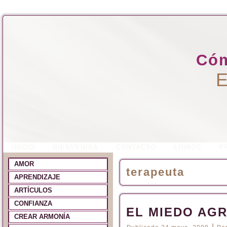
Cóm
E
INICIO
BIENVENIDA
CONTACTO
LIBROS
P
AMOR
terapeuta
APRENDIZAJE
ARTÍCULOS
CONFIANZA
EL MIEDO AG
CREAR ARMONÍA
|