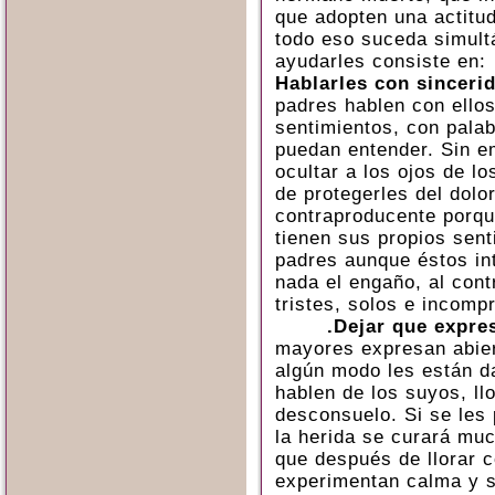
que adopten una actitud
todo eso suceda simult
ayudarles consiste en:
Hablarles con sinceri
padres hablen con ello
sentimientos, con pala
puedan entender. Sin e
ocultar a los ojos de lo
de protegerles del dolor
contraproducente porq
tienen sus propios sent
padres aunque éstos int
nada el engaño, al cont
tristes, solos e incomp
.Dejar que expre
mayores expresan abier
algún modo les están d
hablen de los suyos, ll
desconsuelo. Si se les
la herida se curará mu
que después de llorar 
experimentan calma y s