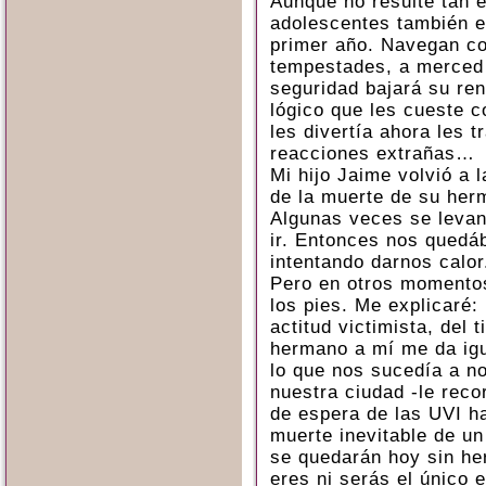
Aunque no resulte tan e
adolescentes también e
primer año. Navegan c
tempestades, a merced
seguridad bajará su ren
lógico que les cueste c
les divertía ahora les t
reacciones extrañas…
Mi hijo Jaime volvió a 
de la muerte de su her
Algunas veces se levan
ir. Entonces nos quedá
intentando darnos calor
Pero en otros momentos
los pies. Me explicaré:
actitud victimista, del
hermano a mí me da igu
lo que nos sucedía a n
nuestra ciudad -le rec
de espera de las UVI ha
muerte inevitable de un
se quedarán hoy sin he
eres ni serás el único e