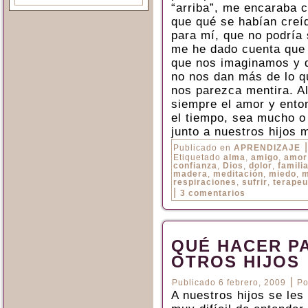
“arriba”, me encaraba c
que qué se habían creí
para mí, que no podría
me he dado cuenta que 
que nos imaginamos y 
no nos dan más de lo 
nos parezca mentira. Al
siempre el amor y enton
el tiempo, sea mucho o
junto a nuestros hijos 
|
Publicado en
APRENDIZAJE
Etiquetado
alma
,
amigo
,
amor
confianza
,
Dios
,
dolor
,
famili
madera
,
meditación
,
miedo
,
m
respiraciones
,
sufrir
,
terapeu
|
3 comentarios
QUÉ HACER P
OTROS HIJOS
|
Publicado
6 febrero, 2009
Po
A nuestros hijos se le