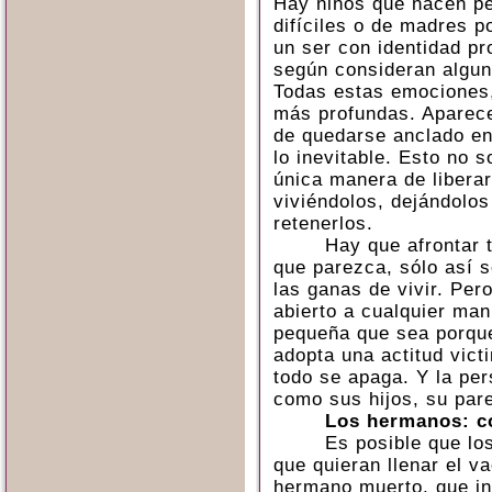
Hay niños que nacen p
difíciles o de madres p
un ser con identidad pr
según consideran algun
Todas estas emociones,
más profundas. Aparece
de quedarse anclado en 
lo inevitable. Esto no s
única manera de libera
viviéndolos, dejándolos 
retenerlos.
Hay que afrontar t
que parezca, sólo así 
las ganas de vivir. Per
abierto a cualquier man
pequeña que sea porque
adopta una actitud vict
todo se apaga. Y la pe
como sus hijos, su par
Los hermanos: c
Es posible que los
que quieran llenar el v
hermano muerto, que in