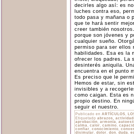
decirles algo así: es n
luches contra eso, per
todo pasa y mañana o 
que te hará sentir mejo
creer también nosotros.
porque son jóvenes y p
cualquier sueño. Otorg
permiso para ser ellos
habilidades. Esa es la
ofrecer los padres. La 
desinterés aniquila. U
encuentra en el punto m
Es preciso que le permi
Hemos de estar, sin est
invisibles y a recogerl
como caigan. Esta es nu
propio destino. En ning
seguir el nuestro.
Publicado en
ARTÍCULOS
,
LO
Etiquetado
abrazos
,
activida
aprobación
,
armonía
,
autoest
calma
,
calor
,
camino
,
capaci
confiar
,
conocimiento
,
conve
disimular
,
dolor
,
don
,
duda
,
e