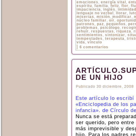
emociones
,
energía vital
,
ent
espíritu
,
familia
,
feliz
,
flor
,
flu
impaciencia
,
inglés
,
intimida
lenguaje no verbal
,
llorar
,
lut
miserias
,
misión
,
modificar
,
núcleo familiar
,
oír
,
oportuni
patrones
,
paz
,
pequeños
,
per
problemas
,
psicólogo
,
recogi
rehuír
,
respuestas
,
riqueza
,
r
sentimientos
,
sintonizar
,
situ
tempestades
,
terapeuta
,
trist
vida
,
vínculo
|
6 comentarios
ARTÍCULO.SU
DE UN HIJO
Publicado
30 diciembre, 2008
Este artículo lo escribí
«Enciclopedia de los p
infancia». de Círculo d
Nunca se está preparado
ser querido, pero entre
más imprevisible y des
hijo. Para los padres r