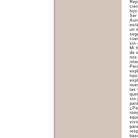
Rep
cie
hij
Ser 
Aun
est
un 
seg
cues
sin
Mi 
de 
nos
int
Per
exp
tip
exp
nue
las 
que
sin 
par
¿Pe
rom
equ
vivi
par
resp
basu