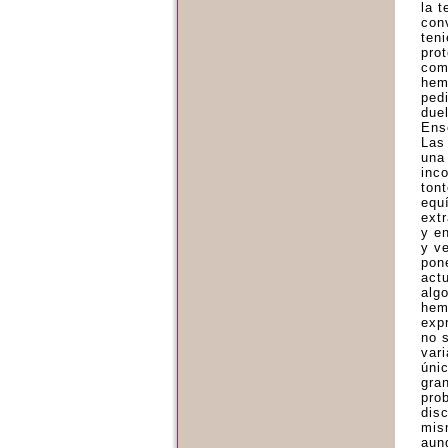
la 
con
ten
pro
com
hem
ped
due
Ense
Las 
una
inc
tont
equ
ext
y e
y v
pon
act
alg
hem
exp
no 
vari
úni
gra
pro
dis
mis
aun