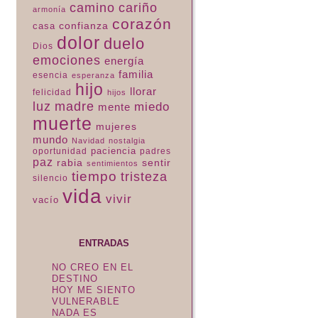
camino
cariño
armonía
corazón
confianza
casa
dolor
duelo
Dios
emociones
energía
familia
esencia
esperanza
hijo
llorar
felicidad
hijos
luz
madre
miedo
mente
muerte
mujeres
mundo
Navidad
nostalgia
paciencia
padres
oportunidad
paz
rabia
sentir
sentimientos
tiempo
tristeza
silencio
vida
vivir
vacío
ENTRADAS
NO CREO EN EL
DESTINO
HOY ME SIENTO
VULNERABLE
NADA ES