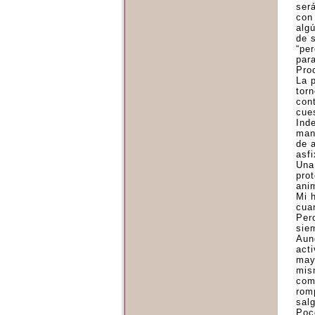
ser
con
alg
de 
“per
para
Pro
La 
torn
con
cue
Ind
man
de 
asfi
Una
pro
anim
Mi h
cua
Per
sie
Aun
act
may
mis
com
rom
sal
Poc