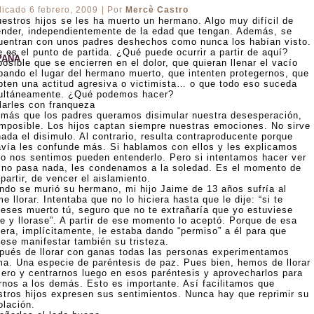
licado
6 febrero, 2009
|
Por
Mercè Castro
uestros hijos se les ha muerto un hermano. Algo muy difícil de
ender, independientemente de la edad que tengan. Además, se
uentran con unos padres deshechos como nunca los habían visto.
 es el punto de partida. ¿Qué puede ocurrir a partir de aquí?
PAÑA
osible que se encierren en el dolor, que quieran llenar el vacío
pando el lugar del hermano muerto, que intenten protegernos, que
pten una actitud agresiva o victimista… o que todo eso suceda
ultáneamente. ¿Qué podemos hacer?
larles con franqueza
 más que los padres queramos disimular nuestra desesperación,
imposible. Los hijos captan siempre nuestras emociones. No sirve
ada el disimulo. Al contrario, resulta contraproducente porque
avía les confunde más. Si hablamos con ellos y les explicamos
o nos sentimos pueden entenderlo. Pero si intentamos hacer ver
 no pasa nada, les condenamos a la soledad. Es el momento de
artir, de vencer el aislamiento.
ndo se murió su hermano, mi hijo Jaime de 13 años sufría al
e llorar. Intentaba que no lo hiciera hasta que le dije: “si te
ieses muerto tú, seguro que no te extrañaría que yo estuviese
te y llorase”. A partir de ese momento lo aceptó. Porque de esa
era, implícitamente, le estaba dando “permiso” a él para que
iese manifestar también su tristeza.
pués de llorar con ganas todas las personas experimentamos
ma. Una especie de paréntesis de paz. Pues bien, hemos de llorar
mero y centrarnos luego en esos paréntesis y aprovecharlos para
irnos a los demás. Esto es importante. Así facilitamos que
stros hijos expresen sus sentimientos. Nunca hay que reprimir su
olación.