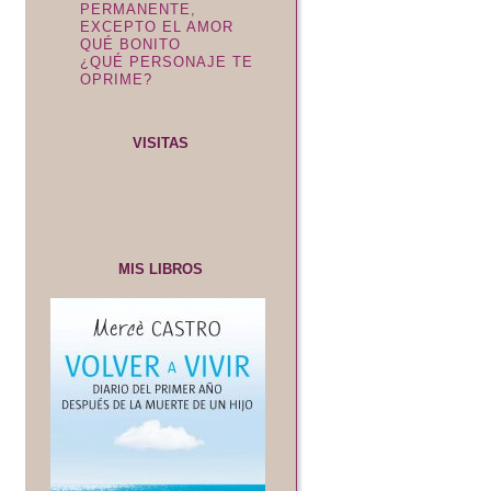
PERMANENTE,
EXCEPTO EL AMOR
QUÉ BONITO
¿QUÉ PERSONAJE TE
OPRIME?
VISITAS
MIS LIBROS