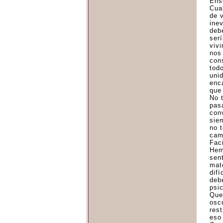
Ens
Cua
de 
inev
deb
serí
vivi
nos
con
tod
uni
enc
que 
No 
pasa
con
sie
no 
cam
Faci
Hem
sen
mat
dif
deb
psic
Que
oscu
res
eso