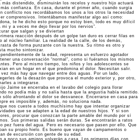
á más distendido, disminuirán los recelos y nuestro hijo actuará
 más confianza. En casa, durante el primer año, cuando surgía
ún conflicto nos recordábamos los unos a los otros la necesidad
ser comprensivos. Intentábamos manifestar algo así como:
dona, te he dicho esto porque no estoy bien, todo es muy difícil
 mi y a veces me dejo llevar por los nervios”.
curar que salgan y se diviertan
primera reacción después de un golpe tan duro es cerrar filas en
o al núcleo familiar. La realidad de la calle, de los demás,
trasta de forma punzante con la nuestra. Su ritmo es otro y
sta mucho sintonizar.
ependientemente de la edad, representa un esfuerzo agotador
tener una conversación “normal”, como si fuéramos los mismos
antes. Pero al mismo tiempo, los niños y los adolescentes se
xian en un hogar en el que predomina el dolor. Necesitan salir.
 vez más hay que navegar entre dos aguas. Por un lado,
tegerles de la desazón que provoca el mundo exterior y, por otro,
arles a integrarse.
ijo Jaime se encerraba en el lavabo del colegio para llorar
ndo no podía más y no salía hasta que la angustia había remitido.
o sólo afrontando el dolor se desvanece. Encerrarse en casa para
mpre es imposible y, además, no soluciona nada.
que nos cueste a todos muchísimo hay que intentar organizar
ividades que se adapten a la edad de nuestros hijos. Y si son
ores, procurar que conozcan la parte amable del mundo por sí
mos. Sus primeras salidas serán duras. Se encontrarán a ratos
o pez fuera del agua. Pero es necesario que pasen por ello. Que
pan su propio hielo. Es bueno que vayan de campamentos o
gan de excursión con gente de su edad.
o a poco sus amigos volverán a casa. Los primeros días con