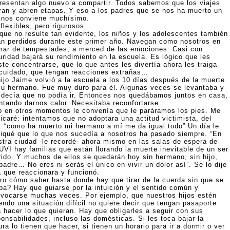
resentan algo nuevo a compartir. Todos sabemos que los viajes
rran y abren etapas. Y eso a los padres que se nos ha muerto un
o nos conviene muchísimo.
flexibles, pero rigurosos
que no resulte tan evidente, los niños y los adolescentes también
án perdidos durante este primer año. Navegan como nosotros en
mar de tempestades, a merced de las emociones. Casi con
uridad bajará su rendimiento en la escuela. Es lógico que les
te concentrarse, que lo que antes les divertía ahora les traiga
 cuidado, que tengan reacciones extrañas…
hijo Jaime volvió a la escuela a los 10 días después de la muerte
su hermano. Fue muy duro para él. Algunas veces se levantaba y
 decía que no podía ir. Entonces nos quedábamos juntos en casa,
entando darnos calor. Necesitaba reconfortarse.
o en otros momentos le convenía que le paráramos los pies. Me
licaré: intentamos que no adoptara una actitud victimista, del
o: “como ha muerto mi hermano a mí me da igual todo” Un día le
liqué que lo que nos sucedía a nosotros ha pasado siempre. “En
stra ciudad -le recordé- ahora mismo en las salas de espera de
UVI hay familias que están llorando la muerte inevitable de un ser
rido. Y muchos de ellos se quedarán hoy sin hermano, sin hijo,
padre… No eres ni serás el único en vivir un dolor así”. Se lo dije
a que reaccionara y funcionó.
ro cómo saber hasta donde hay que tirar de la cuerda sin que se
pa? Hay que guiarse por la intuición y el sentido común y
ivocarse muchas veces. Por ejemplo, que nuestros hijos estén
endo una situación difícil no quiere decir que tengan pasaporte
a hacer lo que quieran. Hay que obligarles a seguir con sus
onsabilidades, incluso las domésticas. Si les toca bajar la
ra lo tienen que hacer, si tienen un horario para ir a dormir o ver