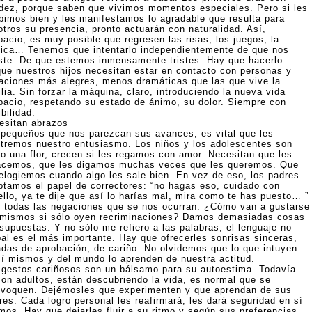
idez, porque saben que vivimos momentos especiales. Pero si les
ibimos bien y les manifestamos lo agradable que resulta para
otros su presencia, pronto actuarán con naturalidad. Así,
pacio, es muy posible que regresen las risas, los juegos, la
ica… Tenemos que intentarlo independientemente de que nos
ste. De que estemos inmensamente tristes. Hay que hacerlo
que nuestros hijos necesitan estar en contacto con personas y
uaciones más alegres, menos dramáticas que las que vive la
lia. Sin forzar la máquina, claro, introduciendo la nueva vida
pacio, respetando su estado de ánimo, su dolor. Siempre con
ibilidad.
esitan abrazos
 pequeños que nos parezcan sus avances, es vital que les
tremos nuestro entusiasmo. Los niños y los adolescentes son
o una flor, crecen si les regamos con amor. Necesitan que les
acemos, que les digamos muchas veces que les queremos. Que
 elogiemos cuando algo les sale bien. En vez de eso, los padres
ptamos el papel de correctores: “no hagas eso, cuidado con
ello, ya te dije que así lo harías mal, mira como te has puesto… ”
 todas las negaciones que se nos ocurran. ¿Cómo van a gustarse
 mismos si sólo oyen recriminaciones? Damos demasiadas cosas
 supuestas. Y no sólo me refiero a las palabras, el lenguaje no
bal es el más importante. Hay que ofrecerles sonrisas sinceras,
adas de aprobación, de cariño. No olvidemos que lo que intuyen
sí mismos y del mundo lo aprenden de nuestra actitud.
 gestos cariñosos son un bálsamo para su autoestima. Todavía
son adultos, están descubriendo la vida, es normal que se
ivoquen. Dejémosles que experimenten y que aprendan de sus
res. Cada logro personal les reafirmará, les dará seguridad en sí
mos. Hay que dejarles fluir a su ritmo y según sus preferencias.