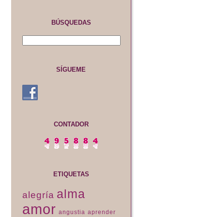
BÚSQUEDAS
SÍGUEME
CONTADOR
ETIQUETAS
alma
alegría
amor
angustia
aprender