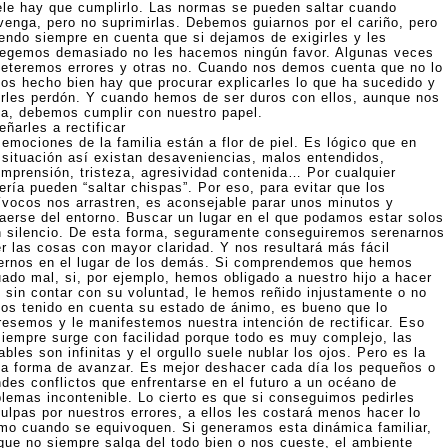
tele hay que cumplirlo. Las normas se pueden saltar cuando
venga, pero no suprimirlas. Debemos guiarnos por el cariño, pero
iendo siempre en cuenta que si dejamos de exigirles y les
tegemos demasiado no les hacemos ningún favor. Algunas veces
eteremos errores y otras no. Cuando nos demos cuenta que no lo
os hecho bien hay que procurar explicarles lo que ha sucedido y
irles perdón. Y cuando hemos de ser duros con ellos, aunque nos
la, debemos cumplir con nuestro papel.
ñarles a rectificar
emociones de la familia están a flor de piel. Es lógico que en
 situación así existan desaveniencias, malos entendidos,
omprensión, tristeza, agresividad contenida… Por cualquier
ería pueden “saltar chispas”. Por eso, para evitar que los
ívocos nos arrastren, es aconsejable parar unos minutos y
raerse del entorno. Buscar un lugar en el que podamos estar solos
n silencio. De esta forma, seguramente conseguiremos serenarnos
er las cosas con mayor claridad. Y nos resultará más fácil
ernos en el lugar de los demás. Si comprendemos que hemos
uado mal, si, por ejemplo, hemos obligado a nuestro hijo a hacer
o sin contar con su voluntad, le hemos reñido injustamente o no
os tenido en cuenta su estado de ánimo, es bueno que lo
resemos y le manifestemos nuestra intención de rectificar. Eso
siempre surge con facilidad porque todo es muy complejo, las
ables son infinitas y el orgullo suele nublar los ojos. Pero es la
ca forma de avanzar. Es mejor deshacer cada día los pequeños o
ndes conflictos que enfrentarse en el futuro a un océano de
blemas incontenible. Lo cierto es que si conseguimos pedirles
culpas por nuestros errores, a ellos les costará menos hacer lo
mo cuando se equivoquen. Si generamos esta dinámica familiar,
que no siempre salga del todo bien o nos cueste, el ambiente