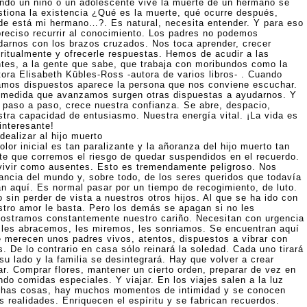
ndo un niño o un adolescente vive la muerte de un hermano se
stiona la existencia ¿Qué es la muerte, qué ocurre después,
de está mi hermano…?. Es natural, necesita entender. Y para eso
preciso recurrir al conocimiento. Los padres no podemos
darnos con los brazos cruzados. Nos toca aprender, crecer
iritualmente y ofrecerle respuestas. Hemos de acudir a las
ntes, a la gente que sabe, que trabaja con moribundos como la
tora Elisabeth Kübles-Ross -autora de varios libros- . Cuando
amos dispuestos aparece la persona que nos conviene escuchar.
 medida que avanzamos surgen otras dispuestas a ayudarnos. Y
, paso a paso, crece nuestra confianza. Se abre, despacio,
stra capacidad de entusiasmo. Nuestra energía vital. ¡La vida es
interesante!
dealizar al hijo muerto
olor inicial es tan paralizante y la añoranza del hijo muerto tan
rte que corremos el riesgo de quedar suspendidos en el recuerdo.
vivir como ausentes. Esto es tremendamente peligroso. Nos
tancia del mundo y, sobre todo, de los seres queridos que todavía
án aquí. Es normal pasar por un tiempo de recogimiento, de luto.
 sin perder de vista a nuestros otros hijos. Al que se ha ido con
stro amor le basta. Pero los demás se apagan si no les
ostramos constantemente nuestro cariño. Necesitan con urgencia
 les abracemos, les miremos, les sonriamos. Se encuentran aquí
e merecen unos padres vivos, atentos, dispuestos a vibrar con
s. De lo contrario en casa sólo reinará la soledad. Cada uno tirará
su lado y la familia se desintegrará. Hay que volver a crear
ar. Comprar flores, mantener un cierto orden, preparar de vez en
ndo comidas especiales. Y viajar. En los viajes salen a la luz
has cosas, hay muchos momentos de intimidad y se conocen
s realidades. Enriquecen el espíritu y se fabrican recuerdos.