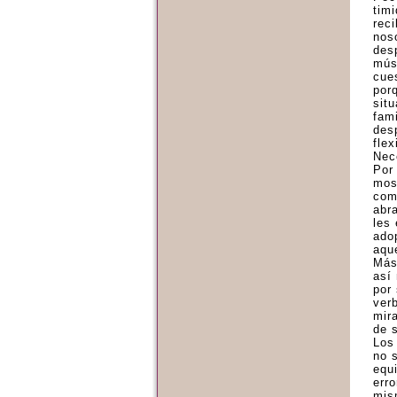
tim
rec
nos
des
mús
cue
por
sit
fami
des
flex
Nec
Por
mos
com
abr
les
ado
aqu
Más
así
por
ver
mir
de 
Los
no 
equ
erro
mis