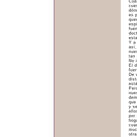
Cua
cue
dón
es 
que
esp
fue
doc
est
Y a
así
nue
tan 
No i
El d
fue
De 
dis
est
Pero
nue
dem
que
y s
ello
por 
hog
cua
muc
otra