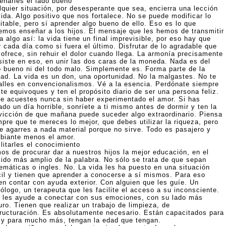
eñarles el lado bueno
lquier situación, por desesperante que sea, encierra una lección
vida. Algo positivo que nos fortalece. No se puede modificar lo
itable, pero sí aprender algo bueno de ello. Eso es lo que
emos enseñar a los hijos. El mensaje que les hemos de transmitir
a algo así: la vida tiene un final imprevisible, por eso hay que
r cada día como si fuera el último. Disfrutar de lo agradable que
 ofrece, sin rehuir el dolor cuando llega. La armonía precisamente
siste en eso, en unir las dos caras de la moneda. Nada es del
o bueno ni del todo malo. Simplemente es. Forma parte de la
dad. La vida es un don, una oportunidad. No la malgastes. No te
alles en convencionalismos. Vé a la esencia. Perdónate siempre
te equivoques y ten el propósito diario de ser una persona feliz.
te acuestes nunca sin haber experimentado el amor. Si has
do un día horrible, sonríete a ti mismo antes de dormir y ten la
vicción de que mañana puede suceder algo extraordinario. Piensa
mpre que te mereces lo mejor, que debes utilizar la riqueza, pero
te agarres a nada material porque no sirve. Todo es pasajero y
biante menos el amor.
litarles el conocimiento
os de procurar dar a nuestros hijos la mejor educación, en el
tido más amplio de la palabra. No sólo se trata de que sepan
emáticas o ingles. No. La vida les ha puesto en una situación
ícil y tienen que aprender a conocerse a sí mismos. Para eso
en contar con ayuda exterior. Con alguien que les guíe. Un
ólogo, un terapeuta que les facilite el acceso a su inconsciente.
 les ayude a conectar con sus emociones, con su lado más
ro. Tienen que realizar un trabajo de limpieza, de
tructuración. Es absolutamente necesario. Están capacitados para
 y para mucho más, tengan la edad que tengan.