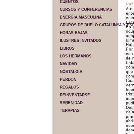
CUENTOS
Pub
A n
CURSOS Y CONFERENCIAS
ent
ENERGÍA MASCULINA
enc
Este
GRUPOS DE DUELO CATALUNYA Y ES
Es p
ocu
HORAS BAJAS
ado
sim
ILUSTRES INVITADOS
Hab
LIBROS
Por
es 
LOS HERMANOS
de n
tod
NAVIDAD
cóm
NOSTALGIA
que
comp
PERDÓN
Cua
verm
REGALOS
hub
tris
REINVENTARSE
man
SERENIDAD
pud
Des
TERAPIAS
cal
pri
abr
nue
des