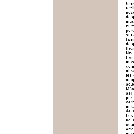
tim
rec
nos
des
mús
cue
por
sit
fami
des
flex
Nec
Por
mos
com
abr
les
ado
aqu
Más
así
por
ver
mir
de 
Los
no 
equ
erro
mis