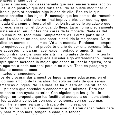
eñarles el lado bueno
lquier situación, por desesperante que sea, encierra una lección
vida. Algo positivo que nos fortalece. No se puede modificar lo
itable, pero sí aprender algo bueno de ello. Eso es lo que
emos enseñar a los hijos. El mensaje que les hemos de transmitir
a algo así: la vida tiene un final imprevisible, por eso hay que
r cada día como si fuera el último. Disfrutar de lo agradable que
 ofrece, sin rehuir el dolor cuando llega. La armonía precisamente
siste en eso, en unir las dos caras de la moneda. Nada es del
o bueno ni del todo malo. Simplemente es. Forma parte de la
dad. La vida es un don, una oportunidad. No la malgastes. No te
alles en convencionalismos. Vé a la esencia. Perdónate siempre
te equivoques y ten el propósito diario de ser una persona feliz.
te acuestes nunca sin haber experimentado el amor. Si has
do un día horrible, sonríete a ti mismo antes de dormir y ten la
vicción de que mañana puede suceder algo extraordinario. Piensa
mpre que te mereces lo mejor, que debes utilizar la riqueza, pero
te agarres a nada material porque no sirve. Todo es pasajero y
biante menos el amor.
litarles el conocimiento
os de procurar dar a nuestros hijos la mejor educación, en el
tido más amplio de la palabra. No sólo se trata de que sepan
emáticas o ingles. No. La vida les ha puesto en una situación
ícil y tienen que aprender a conocerse a sí mismos. Para eso
en contar con ayuda exterior. Con alguien que les guíe. Un
ólogo, un terapeuta que les facilite el acceso a su inconsciente.
 les ayude a conectar con sus emociones, con su lado más
ro. Tienen que realizar un trabajo de limpieza, de
tructuración. Es absolutamente necesario. Están capacitados para
 y para mucho más, tengan la edad que tengan.