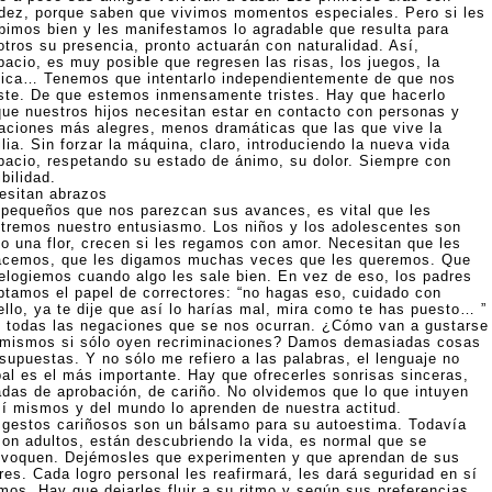
idez, porque saben que vivimos momentos especiales. Pero si les
ibimos bien y les manifestamos lo agradable que resulta para
otros su presencia, pronto actuarán con naturalidad. Así,
pacio, es muy posible que regresen las risas, los juegos, la
ica… Tenemos que intentarlo independientemente de que nos
ste. De que estemos inmensamente tristes. Hay que hacerlo
que nuestros hijos necesitan estar en contacto con personas y
uaciones más alegres, menos dramáticas que las que vive la
lia. Sin forzar la máquina, claro, introduciendo la nueva vida
pacio, respetando su estado de ánimo, su dolor. Siempre con
ibilidad.
esitan abrazos
 pequeños que nos parezcan sus avances, es vital que les
tremos nuestro entusiasmo. Los niños y los adolescentes son
o una flor, crecen si les regamos con amor. Necesitan que les
acemos, que les digamos muchas veces que les queremos. Que
 elogiemos cuando algo les sale bien. En vez de eso, los padres
ptamos el papel de correctores: “no hagas eso, cuidado con
ello, ya te dije que así lo harías mal, mira como te has puesto… ”
 todas las negaciones que se nos ocurran. ¿Cómo van a gustarse
 mismos si sólo oyen recriminaciones? Damos demasiadas cosas
 supuestas. Y no sólo me refiero a las palabras, el lenguaje no
bal es el más importante. Hay que ofrecerles sonrisas sinceras,
adas de aprobación, de cariño. No olvidemos que lo que intuyen
sí mismos y del mundo lo aprenden de nuestra actitud.
 gestos cariñosos son un bálsamo para su autoestima. Todavía
son adultos, están descubriendo la vida, es normal que se
ivoquen. Dejémosles que experimenten y que aprendan de sus
res. Cada logro personal les reafirmará, les dará seguridad en sí
mos. Hay que dejarles fluir a su ritmo y según sus preferencias.