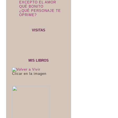
EXCEPTO EL AMOR
QUÉ BONITO
¿QUÉ PERSONAJE TE
OPRIME?
VISITAS
MIS LIBROS
Clicar en la imagen