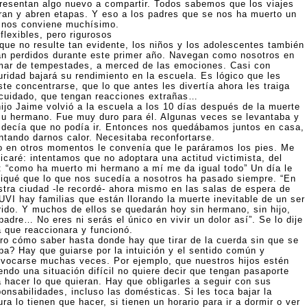
resentan algo nuevo a compartir. Todos sabemos que los viajes
rran y abren etapas. Y eso a los padres que se nos ha muerto un
o nos conviene muchísimo.
flexibles, pero rigurosos
que no resulte tan evidente, los niños y los adolescentes también
án perdidos durante este primer año. Navegan como nosotros en
mar de tempestades, a merced de las emociones. Casi con
uridad bajará su rendimiento en la escuela. Es lógico que les
te concentrarse, que lo que antes les divertía ahora les traiga
 cuidado, que tengan reacciones extrañas…
hijo Jaime volvió a la escuela a los 10 días después de la muerte
su hermano. Fue muy duro para él. Algunas veces se levantaba y
 decía que no podía ir. Entonces nos quedábamos juntos en casa,
entando darnos calor. Necesitaba reconfortarse.
o en otros momentos le convenía que le paráramos los pies. Me
licaré: intentamos que no adoptara una actitud victimista, del
o: “como ha muerto mi hermano a mí me da igual todo” Un día le
liqué que lo que nos sucedía a nosotros ha pasado siempre. “En
stra ciudad -le recordé- ahora mismo en las salas de espera de
UVI hay familias que están llorando la muerte inevitable de un ser
rido. Y muchos de ellos se quedarán hoy sin hermano, sin hijo,
padre… No eres ni serás el único en vivir un dolor así”. Se lo dije
a que reaccionara y funcionó.
ro cómo saber hasta donde hay que tirar de la cuerda sin que se
pa? Hay que guiarse por la intuición y el sentido común y
ivocarse muchas veces. Por ejemplo, que nuestros hijos estén
endo una situación difícil no quiere decir que tengan pasaporte
a hacer lo que quieran. Hay que obligarles a seguir con sus
onsabilidades, incluso las domésticas. Si les toca bajar la
ra lo tienen que hacer, si tienen un horario para ir a dormir o ver