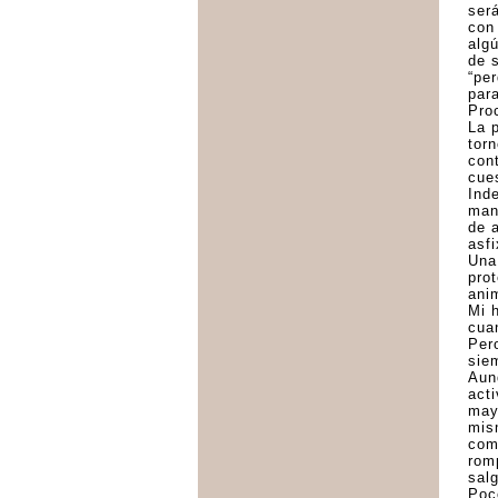
ser
con
alg
de 
“per
para
Pro
La 
torn
con
cue
Ind
man
de 
asfi
Una
pro
anim
Mi h
cua
Per
sie
Aun
act
may
mis
com
rom
sal
Poc