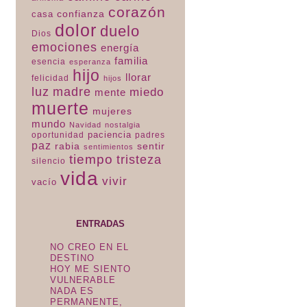
corazón
confianza
casa
dolor
duelo
Dios
emociones
energía
familia
esencia
esperanza
hijo
llorar
felicidad
hijos
luz
madre
miedo
mente
muerte
mujeres
mundo
Navidad
nostalgia
paciencia
padres
oportunidad
paz
rabia
sentir
sentimientos
tiempo
tristeza
silencio
vida
vivir
vacío
ENTRADAS
NO CREO EN EL
DESTINO
HOY ME SIENTO
VULNERABLE
NADA ES
PERMANENTE,