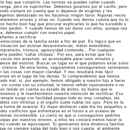
tele hay que cumplirlo. Las normas se pueden saltar cuando
venga, pero no suprimirlas. Debemos guiarnos por el cariño, pero
iendo siempre en cuenta que si dejamos de exigirles y les
tegemos demasiado no les hacemos ningún favor. Algunas veces
eteremos errores y otras no. Cuando nos demos cuenta que no lo
os hecho bien hay que procurar explicarles lo que ha sucedido y
irles perdón. Y cuando hemos de ser duros con ellos, aunque nos
la, debemos cumplir con nuestro papel.
ñarles a rectificar
emociones de la familia están a flor de piel. Es lógico que en
 situación así existan desaveniencias, malos entendidos,
omprensión, tristeza, agresividad contenida… Por cualquier
ería pueden “saltar chispas”. Por eso, para evitar que los
ívocos nos arrastren, es aconsejable parar unos minutos y
raerse del entorno. Buscar un lugar en el que podamos estar solos
n silencio. De esta forma, seguramente conseguiremos serenarnos
er las cosas con mayor claridad. Y nos resultará más fácil
ernos en el lugar de los demás. Si comprendemos que hemos
uado mal, si, por ejemplo, hemos obligado a nuestro hijo a hacer
o sin contar con su voluntad, le hemos reñido injustamente o no
os tenido en cuenta su estado de ánimo, es bueno que lo
resemos y le manifestemos nuestra intención de rectificar. Eso
siempre surge con facilidad porque todo es muy complejo, las
ables son infinitas y el orgullo suele nublar los ojos. Pero es la
ca forma de avanzar. Es mejor deshacer cada día los pequeños o
ndes conflictos que enfrentarse en el futuro a un océano de
blemas incontenible. Lo cierto es que si conseguimos pedirles
culpas por nuestros errores, a ellos les costará menos hacer lo
mo cuando se equivoquen. Si generamos esta dinámica familiar,
que no siempre salga del todo bien o nos cueste, el ambiente