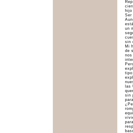
Rep
cie
hij
Ser 
Aun
est
un 
seg
cues
sin
Mi 
de 
nos
int
Per
exp
tip
exp
nue
las 
que
sin 
par
¿Pe
rom
equ
vivi
par
resp
basu