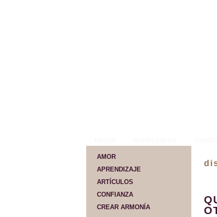
INICIO
BIENVENIDA
CONT
AMOR
di
APRENDIZAJE
ARTÍCULOS
CONFIANZA
Q
CREAR ARMONÍA
O