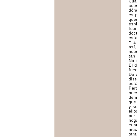
Cua
cue
dón
es 
que
esp
fue
doc
est
Y a
así
nue
tan 
No i
El d
fue
De 
dis
est
Pero
nue
dem
que
y s
ello
por 
hog
cua
muc
otra