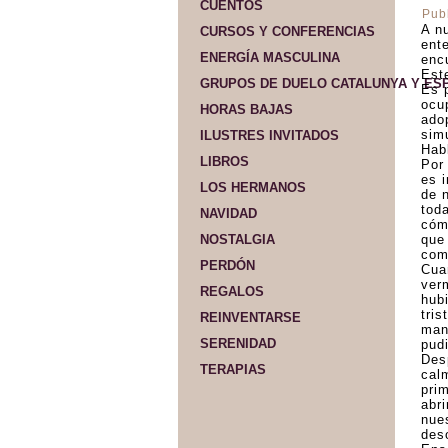
CUENTOS
Pub
A n
CURSOS Y CONFERENCIAS
ent
ENERGÍA MASCULINA
enc
Este
GRUPOS DE DUELO CATALUNYA Y ES
Es p
ocu
HORAS BAJAS
ado
sim
ILUSTRES INVITADOS
Hab
LIBROS
Por
es 
LOS HERMANOS
de n
tod
NAVIDAD
cóm
NOSTALGIA
que
comp
PERDÓN
Cua
verm
REGALOS
hub
tris
REINVENTARSE
man
SERENIDAD
pud
Des
TERAPIAS
cal
pri
abr
nue
des