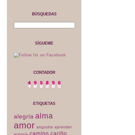
BÚSQUEDAS
SÍGUEME
CONTADOR
ETIQUETAS
alma
alegría
amor
angustia
aprender
camino
cariño
armonía