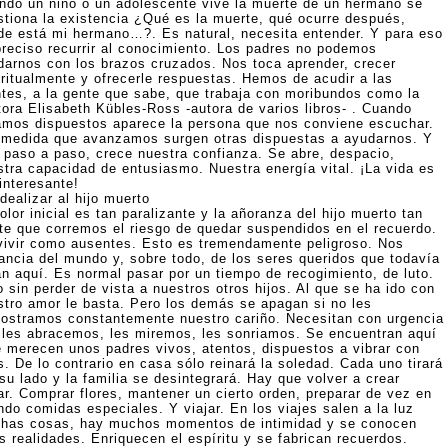
ndo un niño o un adolescente vive la muerte de un hermano se
stiona la existencia ¿Qué es la muerte, qué ocurre después,
de está mi hermano…?. Es natural, necesita entender. Y para eso
preciso recurrir al conocimiento. Los padres no podemos
darnos con los brazos cruzados. Nos toca aprender, crecer
iritualmente y ofrecerle respuestas. Hemos de acudir a las
ntes, a la gente que sabe, que trabaja con moribundos como la
tora Elisabeth Kübles-Ross -autora de varios libros- . Cuando
amos dispuestos aparece la persona que nos conviene escuchar.
 medida que avanzamos surgen otras dispuestas a ayudarnos. Y
, paso a paso, crece nuestra confianza. Se abre, despacio,
stra capacidad de entusiasmo. Nuestra energía vital. ¡La vida es
interesante!
dealizar al hijo muerto
olor inicial es tan paralizante y la añoranza del hijo muerto tan
rte que corremos el riesgo de quedar suspendidos en el recuerdo.
vivir como ausentes. Esto es tremendamente peligroso. Nos
tancia del mundo y, sobre todo, de los seres queridos que todavía
án aquí. Es normal pasar por un tiempo de recogimiento, de luto.
 sin perder de vista a nuestros otros hijos. Al que se ha ido con
stro amor le basta. Pero los demás se apagan si no les
ostramos constantemente nuestro cariño. Necesitan con urgencia
 les abracemos, les miremos, les sonriamos. Se encuentran aquí
e merecen unos padres vivos, atentos, dispuestos a vibrar con
s. De lo contrario en casa sólo reinará la soledad. Cada uno tirará
su lado y la familia se desintegrará. Hay que volver a crear
ar. Comprar flores, mantener un cierto orden, preparar de vez en
ndo comidas especiales. Y viajar. En los viajes salen a la luz
has cosas, hay muchos momentos de intimidad y se conocen
s realidades. Enriquecen el espíritu y se fabrican recuerdos.