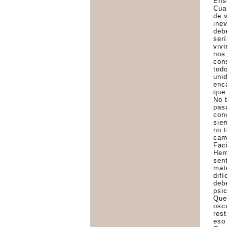
Ens
Cua
de 
inev
deb
serí
vivi
nos
con
tod
uni
enc
que 
No 
pasa
con
sie
no 
cam
Faci
Hem
sen
mat
dif
deb
psic
Que
oscu
res
eso