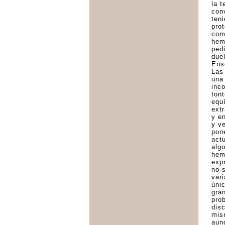
la 
con
ten
pro
com
hem
ped
due
Ense
Las 
una
inc
tont
equ
ext
y e
y v
pon
act
alg
hem
exp
no 
vari
úni
gra
pro
dis
mis
aun