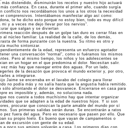
á más distendido, disminuirán los recelos y nuestro hijo actuará
 más confianza. En casa, durante el primer año, cuando surgía
ún conflicto nos recordábamos los unos a los otros la necesidad
ser comprensivos. Intentábamos manifestar algo así como:
dona, te he dicho esto porque no estoy bien, todo es muy difícil
 mi y a veces me dejo llevar por los nervios”.
curar que salgan y se diviertan
primera reacción después de un golpe tan duro es cerrar filas en
o al núcleo familiar. La realidad de la calle, de los demás,
trasta de forma punzante con la nuestra. Su ritmo es otro y
sta mucho sintonizar.
ependientemente de la edad, representa un esfuerzo agotador
tener una conversación “normal”, como si fuéramos los mismos
antes. Pero al mismo tiempo, los niños y los adolescentes se
xian en un hogar en el que predomina el dolor. Necesitan salir.
 vez más hay que navegar entre dos aguas. Por un lado,
tegerles de la desazón que provoca el mundo exterior y, por otro,
arles a integrarse.
ijo Jaime se encerraba en el lavabo del colegio para llorar
ndo no podía más y no salía hasta que la angustia había remitido.
o sólo afrontando el dolor se desvanece. Encerrarse en casa para
mpre es imposible y, además, no soluciona nada.
que nos cueste a todos muchísimo hay que intentar organizar
ividades que se adapten a la edad de nuestros hijos. Y si son
ores, procurar que conozcan la parte amable del mundo por sí
mos. Sus primeras salidas serán duras. Se encontrarán a ratos
o pez fuera del agua. Pero es necesario que pasen por ello. Que
pan su propio hielo. Es bueno que vayan de campamentos o
gan de excursión con gente de su edad.
o a poco sus amigos volverán a casa. Los primeros días con