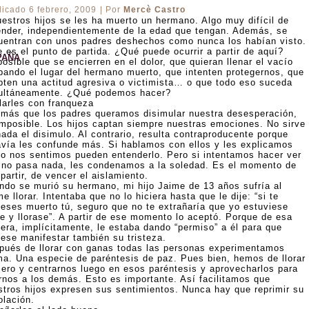
licado
6 febrero, 2009
|
Por
Mercè Castro
uestros hijos se les ha muerto un hermano. Algo muy difícil de
ender, independientemente de la edad que tengan. Además, se
uentran con unos padres deshechos como nunca los habían visto.
 es el punto de partida. ¿Qué puede ocurrir a partir de aquí?
PAÑA
osible que se encierren en el dolor, que quieran llenar el vacío
pando el lugar del hermano muerto, que intenten protegernos, que
pten una actitud agresiva o victimista… o que todo eso suceda
ultáneamente. ¿Qué podemos hacer?
larles con franqueza
 más que los padres queramos disimular nuestra desesperación,
imposible. Los hijos captan siempre nuestras emociones. No sirve
ada el disimulo. Al contrario, resulta contraproducente porque
avía les confunde más. Si hablamos con ellos y les explicamos
o nos sentimos pueden entenderlo. Pero si intentamos hacer ver
 no pasa nada, les condenamos a la soledad. Es el momento de
artir, de vencer el aislamiento.
ndo se murió su hermano, mi hijo Jaime de 13 años sufría al
e llorar. Intentaba que no lo hiciera hasta que le dije: “si te
ieses muerto tú, seguro que no te extrañaría que yo estuviese
te y llorase”. A partir de ese momento lo aceptó. Porque de esa
era, implícitamente, le estaba dando “permiso” a él para que
iese manifestar también su tristeza.
pués de llorar con ganas todas las personas experimentamos
ma. Una especie de paréntesis de paz. Pues bien, hemos de llorar
mero y centrarnos luego en esos paréntesis y aprovecharlos para
irnos a los demás. Esto es importante. Así facilitamos que
stros hijos expresen sus sentimientos. Nunca hay que reprimir su
olación.