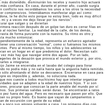
á más distendido, disminuirán los recelos y nuestro hijo actuará
 más confianza. En casa, durante el primer año, cuando surgía
ún conflicto nos recordábamos los unos a los otros la necesidad
ser comprensivos. Intentábamos manifestar algo así como:
dona, te he dicho esto porque no estoy bien, todo es muy difícil
 mi y a veces me dejo llevar por los nervios”.
curar que salgan y se diviertan
primera reacción después de un golpe tan duro es cerrar filas en
o al núcleo familiar. La realidad de la calle, de los demás,
trasta de forma punzante con la nuestra. Su ritmo es otro y
sta mucho sintonizar.
ependientemente de la edad, representa un esfuerzo agotador
tener una conversación “normal”, como si fuéramos los mismos
antes. Pero al mismo tiempo, los niños y los adolescentes se
xian en un hogar en el que predomina el dolor. Necesitan salir.
 vez más hay que navegar entre dos aguas. Por un lado,
tegerles de la desazón que provoca el mundo exterior y, por otro,
arles a integrarse.
ijo Jaime se encerraba en el lavabo del colegio para llorar
ndo no podía más y no salía hasta que la angustia había remitido.
o sólo afrontando el dolor se desvanece. Encerrarse en casa para
mpre es imposible y, además, no soluciona nada.
que nos cueste a todos muchísimo hay que intentar organizar
ividades que se adapten a la edad de nuestros hijos. Y si son
ores, procurar que conozcan la parte amable del mundo por sí
mos. Sus primeras salidas serán duras. Se encontrarán a ratos
o pez fuera del agua. Pero es necesario que pasen por ello. Que
pan su propio hielo. Es bueno que vayan de campamentos o
gan de excursión con gente de su edad.
o a poco sus amigos volverán a casa. Los primeros días con