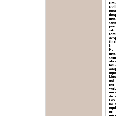
tim
rec
nos
des
mús
cue
por
sit
fami
des
flex
Nec
Por
mos
com
abr
les
ado
aqu
Más
así
por
ver
mir
de 
Los
no 
equ
erro
mis