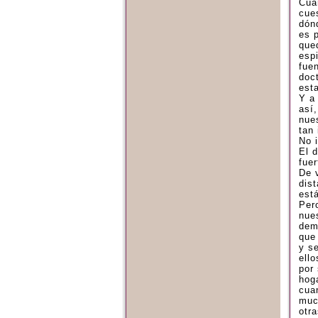
Cua
cue
dón
es 
que
esp
fue
doc
est
Y a
así
nue
tan 
No i
El d
fue
De 
dis
est
Pero
nue
dem
que
y s
ello
por 
hog
cua
muc
otra