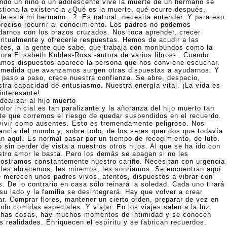
ndo un niño o un adolescente vive la muerte de un hermano se
stiona la existencia ¿Qué es la muerte, qué ocurre después,
de está mi hermano…?. Es natural, necesita entender. Y para eso
preciso recurrir al conocimiento. Los padres no podemos
darnos con los brazos cruzados. Nos toca aprender, crecer
iritualmente y ofrecerle respuestas. Hemos de acudir a las
ntes, a la gente que sabe, que trabaja con moribundos como la
tora Elisabeth Kübles-Ross -autora de varios libros- . Cuando
amos dispuestos aparece la persona que nos conviene escuchar.
 medida que avanzamos surgen otras dispuestas a ayudarnos. Y
, paso a paso, crece nuestra confianza. Se abre, despacio,
stra capacidad de entusiasmo. Nuestra energía vital. ¡La vida es
interesante!
dealizar al hijo muerto
olor inicial es tan paralizante y la añoranza del hijo muerto tan
rte que corremos el riesgo de quedar suspendidos en el recuerdo.
vivir como ausentes. Esto es tremendamente peligroso. Nos
tancia del mundo y, sobre todo, de los seres queridos que todavía
án aquí. Es normal pasar por un tiempo de recogimiento, de luto.
 sin perder de vista a nuestros otros hijos. Al que se ha ido con
stro amor le basta. Pero los demás se apagan si no les
ostramos constantemente nuestro cariño. Necesitan con urgencia
 les abracemos, les miremos, les sonriamos. Se encuentran aquí
e merecen unos padres vivos, atentos, dispuestos a vibrar con
s. De lo contrario en casa sólo reinará la soledad. Cada uno tirará
su lado y la familia se desintegrará. Hay que volver a crear
ar. Comprar flores, mantener un cierto orden, preparar de vez en
ndo comidas especiales. Y viajar. En los viajes salen a la luz
has cosas, hay muchos momentos de intimidad y se conocen
s realidades. Enriquecen el espíritu y se fabrican recuerdos.