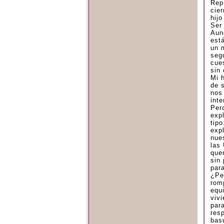
Rep
cie
hij
Ser 
Aun
est
un 
seg
cues
sin
Mi 
de 
nos
int
Per
exp
tip
exp
nue
las 
que
sin 
par
¿Pe
rom
equ
vivi
par
resp
basu