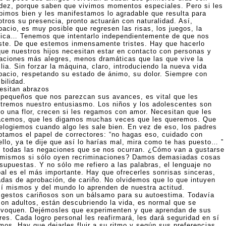
idez, porque saben que vivimos momentos especiales. Pero si les
ibimos bien y les manifestamos lo agradable que resulta para
otros su presencia, pronto actuarán con naturalidad. Así,
pacio, es muy posible que regresen las risas, los juegos, la
ica… Tenemos que intentarlo independientemente de que nos
ste. De que estemos inmensamente tristes. Hay que hacerlo
que nuestros hijos necesitan estar en contacto con personas y
uaciones más alegres, menos dramáticas que las que vive la
lia. Sin forzar la máquina, claro, introduciendo la nueva vida
pacio, respetando su estado de ánimo, su dolor. Siempre con
ibilidad.
esitan abrazos
 pequeños que nos parezcan sus avances, es vital que les
tremos nuestro entusiasmo. Los niños y los adolescentes son
o una flor, crecen si les regamos con amor. Necesitan que les
acemos, que les digamos muchas veces que les queremos. Que
 elogiemos cuando algo les sale bien. En vez de eso, los padres
ptamos el papel de correctores: “no hagas eso, cuidado con
ello, ya te dije que así lo harías mal, mira como te has puesto… ”
 todas las negaciones que se nos ocurran. ¿Cómo van a gustarse
 mismos si sólo oyen recriminaciones? Damos demasiadas cosas
 supuestas. Y no sólo me refiero a las palabras, el lenguaje no
bal es el más importante. Hay que ofrecerles sonrisas sinceras,
adas de aprobación, de cariño. No olvidemos que lo que intuyen
sí mismos y del mundo lo aprenden de nuestra actitud.
 gestos cariñosos son un bálsamo para su autoestima. Todavía
son adultos, están descubriendo la vida, es normal que se
ivoquen. Dejémosles que experimenten y que aprendan de sus
res. Cada logro personal les reafirmará, les dará seguridad en sí
mos. Hay que dejarles fluir a su ritmo y según sus preferencias.