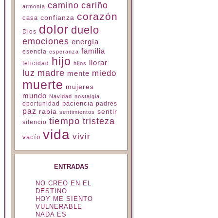
camino
cariño
armonía
corazón
confianza
casa
dolor
duelo
Dios
emociones
energía
familia
esencia
esperanza
hijo
llorar
felicidad
hijos
luz
madre
miedo
mente
muerte
mujeres
mundo
Navidad
nostalgia
paciencia
padres
oportunidad
paz
rabia
sentir
sentimientos
tiempo
tristeza
silencio
vida
vivir
vacío
ENTRADAS
NO CREO EN EL
DESTINO
HOY ME SIENTO
VULNERABLE
NADA ES