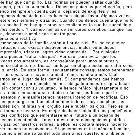
tele hay que cumplirlo. Las normas se pueden saltar cuando
venga, pero no suprimirlas. Debemos guiarnos por el cariño, pero
iendo siempre en cuenta que si dejamos de exigirles y les
tegemos demasiado no les hacemos ningún favor. Algunas veces
eteremos errores y otras no. Cuando nos demos cuenta que no lo
os hecho bien hay que procurar explicarles lo que ha sucedido y
irles perdón. Y cuando hemos de ser duros con ellos, aunque nos
la, debemos cumplir con nuestro papel.
ñarles a rectificar
emociones de la familia están a flor de piel. Es lógico que en
 situación así existan desaveniencias, malos entendidos,
omprensión, tristeza, agresividad contenida… Por cualquier
ería pueden “saltar chispas”. Por eso, para evitar que los
ívocos nos arrastren, es aconsejable parar unos minutos y
raerse del entorno. Buscar un lugar en el que podamos estar solos
n silencio. De esta forma, seguramente conseguiremos serenarnos
er las cosas con mayor claridad. Y nos resultará más fácil
ernos en el lugar de los demás. Si comprendemos que hemos
uado mal, si, por ejemplo, hemos obligado a nuestro hijo a hacer
o sin contar con su voluntad, le hemos reñido injustamente o no
os tenido en cuenta su estado de ánimo, es bueno que lo
resemos y le manifestemos nuestra intención de rectificar. Eso
siempre surge con facilidad porque todo es muy complejo, las
ables son infinitas y el orgullo suele nublar los ojos. Pero es la
ca forma de avanzar. Es mejor deshacer cada día los pequeños o
ndes conflictos que enfrentarse en el futuro a un océano de
blemas incontenible. Lo cierto es que si conseguimos pedirles
culpas por nuestros errores, a ellos les costará menos hacer lo
mo cuando se equivoquen. Si generamos esta dinámica familiar,
que no siempre salga del todo bien o nos cueste, el ambiente