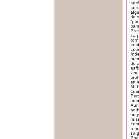
ser
con
alg
de 
“per
para
Pro
La 
torn
con
cue
Ind
man
de 
asfi
Una
pro
anim
Mi h
cua
Per
sie
Aun
act
may
mis
com
rom
sal
Poc