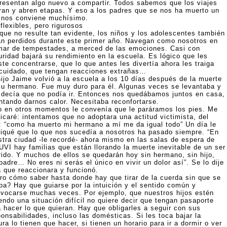
resentan algo nuevo a compartir. Todos sabemos que los viajes
rran y abren etapas. Y eso a los padres que se nos ha muerto un
o nos conviene muchísimo.
flexibles, pero rigurosos
que no resulte tan evidente, los niños y los adolescentes también
án perdidos durante este primer año. Navegan como nosotros en
mar de tempestades, a merced de las emociones. Casi con
uridad bajará su rendimiento en la escuela. Es lógico que les
te concentrarse, que lo que antes les divertía ahora les traiga
 cuidado, que tengan reacciones extrañas…
hijo Jaime volvió a la escuela a los 10 días después de la muerte
su hermano. Fue muy duro para él. Algunas veces se levantaba y
 decía que no podía ir. Entonces nos quedábamos juntos en casa,
entando darnos calor. Necesitaba reconfortarse.
o en otros momentos le convenía que le paráramos los pies. Me
licaré: intentamos que no adoptara una actitud victimista, del
o: “como ha muerto mi hermano a mí me da igual todo” Un día le
liqué que lo que nos sucedía a nosotros ha pasado siempre. “En
stra ciudad -le recordé- ahora mismo en las salas de espera de
UVI hay familias que están llorando la muerte inevitable de un ser
rido. Y muchos de ellos se quedarán hoy sin hermano, sin hijo,
padre… No eres ni serás el único en vivir un dolor así”. Se lo dije
a que reaccionara y funcionó.
ro cómo saber hasta donde hay que tirar de la cuerda sin que se
pa? Hay que guiarse por la intuición y el sentido común y
ivocarse muchas veces. Por ejemplo, que nuestros hijos estén
endo una situación difícil no quiere decir que tengan pasaporte
a hacer lo que quieran. Hay que obligarles a seguir con sus
onsabilidades, incluso las domésticas. Si les toca bajar la
ra lo tienen que hacer, si tienen un horario para ir a dormir o ver