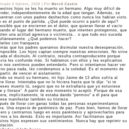
licado
6 febrero, 2009
|
Por
Mercè Castro
uestros hijos se les ha muerto un hermano. Algo muy difícil de
ender, independientemente de la edad que tengan. Además, se
uentran con unos padres deshechos como nunca los habían visto.
 es el punto de partida. ¿Qué puede ocurrir a partir de aquí?
PAÑA
osible que se encierren en el dolor, que quieran llenar el vacío
pando el lugar del hermano muerto, que intenten protegernos, que
pten una actitud agresiva o victimista… o que todo eso suceda
ultáneamente. ¿Qué podemos hacer?
larles con franqueza
 más que los padres queramos disimular nuestra desesperación,
imposible. Los hijos captan siempre nuestras emociones. No sirve
ada el disimulo. Al contrario, resulta contraproducente porque
avía les confunde más. Si hablamos con ellos y les explicamos
o nos sentimos pueden entenderlo. Pero si intentamos hacer ver
 no pasa nada, les condenamos a la soledad. Es el momento de
artir, de vencer el aislamiento.
ndo se murió su hermano, mi hijo Jaime de 13 años sufría al
e llorar. Intentaba que no lo hiciera hasta que le dije: “si te
ieses muerto tú, seguro que no te extrañaría que yo estuviese
te y llorase”. A partir de ese momento lo aceptó. Porque de esa
era, implícitamente, le estaba dando “permiso” a él para que
iese manifestar también su tristeza.
pués de llorar con ganas todas las personas experimentamos
ma. Una especie de paréntesis de paz. Pues bien, hemos de llorar
mero y centrarnos luego en esos paréntesis y aprovecharlos para
irnos a los demás. Esto es importante. Así facilitamos que
stros hijos expresen sus sentimientos. Nunca hay que reprimir su
olación.