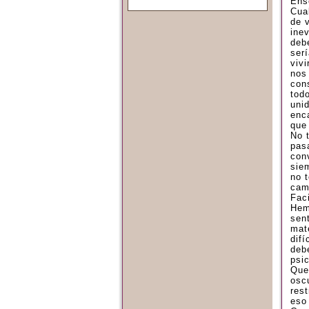
Ens
Cua
de 
inev
deb
serí
vivi
nos
con
tod
uni
enc
que 
No 
pasa
con
sie
no 
cam
Faci
Hem
sen
mat
dif
deb
psic
Que
oscu
res
eso