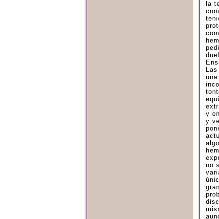
la 
con
ten
pro
com
hem
ped
due
Ense
Las 
una
inc
tont
equ
ext
y e
y v
pon
act
alg
hem
exp
no 
vari
úni
gra
pro
dis
mis
aun