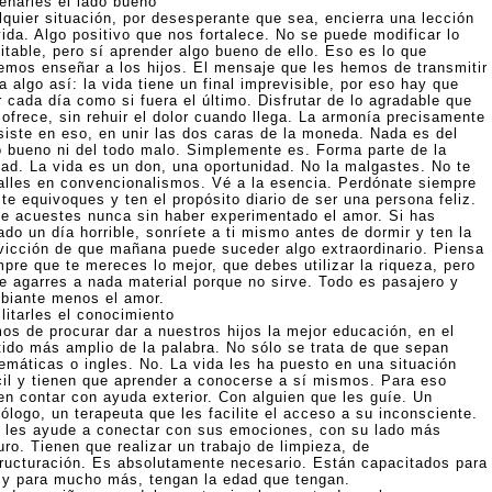
eñarles el lado bueno
lquier situación, por desesperante que sea, encierra una lección
vida. Algo positivo que nos fortalece. No se puede modificar lo
itable, pero sí aprender algo bueno de ello. Eso es lo que
emos enseñar a los hijos. El mensaje que les hemos de transmitir
a algo así: la vida tiene un final imprevisible, por eso hay que
r cada día como si fuera el último. Disfrutar de lo agradable que
 ofrece, sin rehuir el dolor cuando llega. La armonía precisamente
siste en eso, en unir las dos caras de la moneda. Nada es del
o bueno ni del todo malo. Simplemente es. Forma parte de la
dad. La vida es un don, una oportunidad. No la malgastes. No te
alles en convencionalismos. Vé a la esencia. Perdónate siempre
te equivoques y ten el propósito diario de ser una persona feliz.
te acuestes nunca sin haber experimentado el amor. Si has
do un día horrible, sonríete a ti mismo antes de dormir y ten la
vicción de que mañana puede suceder algo extraordinario. Piensa
mpre que te mereces lo mejor, que debes utilizar la riqueza, pero
te agarres a nada material porque no sirve. Todo es pasajero y
biante menos el amor.
litarles el conocimiento
os de procurar dar a nuestros hijos la mejor educación, en el
tido más amplio de la palabra. No sólo se trata de que sepan
emáticas o ingles. No. La vida les ha puesto en una situación
ícil y tienen que aprender a conocerse a sí mismos. Para eso
en contar con ayuda exterior. Con alguien que les guíe. Un
ólogo, un terapeuta que les facilite el acceso a su inconsciente.
 les ayude a conectar con sus emociones, con su lado más
ro. Tienen que realizar un trabajo de limpieza, de
tructuración. Es absolutamente necesario. Están capacitados para
 y para mucho más, tengan la edad que tengan.