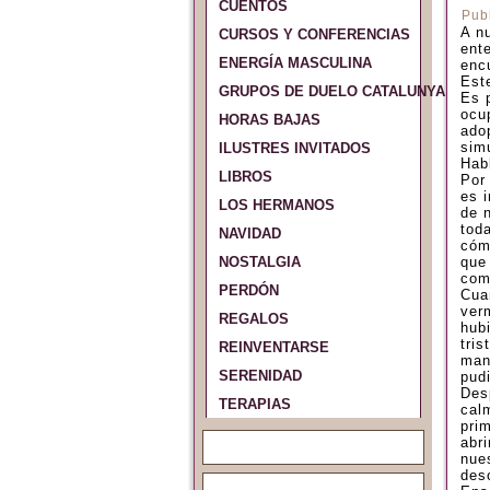
CUENTOS
Pub
A n
CURSOS Y CONFERENCIAS
ent
ENERGÍA MASCULINA
enc
Este
GRUPOS DE DUELO CATALUNYA Y ES
Es p
ocu
HORAS BAJAS
ado
sim
ILUSTRES INVITADOS
Hab
LIBROS
Por
es 
LOS HERMANOS
de n
tod
NAVIDAD
cóm
NOSTALGIA
que
comp
PERDÓN
Cua
verm
REGALOS
hub
tris
REINVENTARSE
man
SERENIDAD
pud
Des
TERAPIAS
cal
pri
abr
nue
des