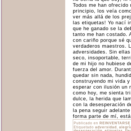
Todos me han ofrecido 
principio, los veía co
ver más allá de los prej
las etiquetas! Yo nací in
que he ganado se la de
tanto me han costado. 
con cariño porque sé q
verdaderos maestros. 
adversidades. Sin ellas 
seco, insoportable, ter
de mi hijo no hubiese de
fuerza del amor. Duran
quedar sin nada, hundid
construyendo mi vida y
esperar con ilusión un
como hoy, me sienta tri
dulce, la herida que la
con la desesperación d
la pena seguir adelante
forma parte de mí, est
Publicado en
REINVENTARSE
Etiquetado
adversidad
,
alegrí
desesperación
,
etiquetas
,
fle