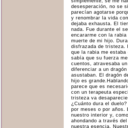
simplemente, se me hac
desesperación, no se s
parecían agotarse porq
y renombrar la vida co
dejaba exhausta. El tie
nada. Fue durante el s
encararme con la rabia
muerte de mi hijo. Dura
disfrazada de tristeza.
que la rabia me estaba
sabía que su fuerza m
cuentos, atravesaba un
diferenciar a un dragón
asustaban. El dragón de
hijo es grande.Habland
parece que es necesario
con un terapeuta especi
tristeza va desapareci
¿Cuánto dura el duelo?
por meses o por años. 
nuestro interior y, com
ahondando a través del 
nuestra esencia. Nuest