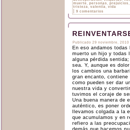
muerte
,
personas
,
prejuicios
tristeza
,
valentía
,
vida
|
9 comentarios
REINVENTARS
Publicado
29 noviembre, 2010
En eso andamos todas 
muerto un hijo y todas 
alguna pérdida sentida; 
sea. Y, aunque es dolo
los cambios una barbari
gran encanto, contiene 
como pueden ser dar un
nuestra vida y converti
tuvimos el coraje de se
Una buena manera de e
auténtico, es poner ord
llevamos colgada a la e
que acumulamos y en re
refiero a las preocupac
demás que hacemos nue