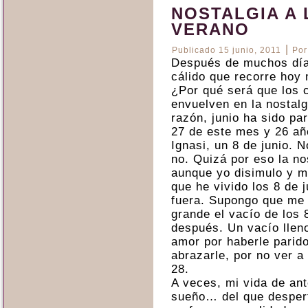
NOSTALGIA A 
VERANO
|
Publicado
15 junio, 2011
Por
Después de muchos días 
cálido que recorre hoy 
¿Por qué será que los 
envuelven en la nostal
razón, junio ha sido pa
27 de este mes y 26 añ
Ignasi, un 8 de junio. 
no. Quizá por eso la no
aunque yo disimulo y me
que he vivido los 8 de 
fuera. Supongo que me 
grande el vacío de los 
después. Un vacío lleno
amor por haberle parido
abrazarle, por no ver a
28.
A veces, mi vida de an
sueño… del que desper