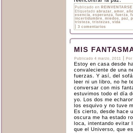
reencontrar la paz.
Publicado en
REINVENTARSE
Etiquetado
abrazar
,
amor
,
añ
esencia
,
esperanza
,
fuerza
,
f
incertidumbre
,
miedos
,
paz
,
p
tristeza
,
tristezas
,
vida
|
3 comentarios
MIS FANTASMA
|
Publicado
4 marzo, 2011
Por
Estoy en casa desde h
convaleciente de una n
fuerzas. Y así, del sof
leer ni un libro, no he
conversar con mis fanta
estuvimos todo el día de
yo. Los dos me echaro
los esquivo y no tuve 
Es cierto, desde hace 
oscura me ha estado ro
loca, intentando evitar
que el Universo, que es