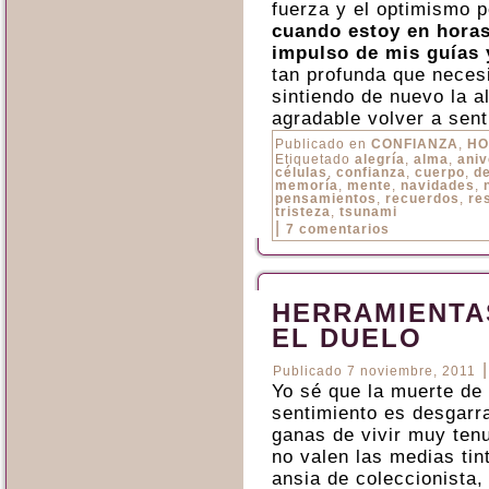
fuerza y el optimismo 
cuando estoy en horas
impulso de mis guías 
tan profunda que necesi
sintiendo de nuevo la a
agradable volver a sent
Publicado en
CONFIANZA
,
HO
Etiquetado
alegría
,
alma
,
aniv
células
,
confianza
,
cuerpo
,
d
memoría
,
mente
,
navidades
,
pensamientos
,
recuerdos
,
re
tristeza
,
tsunami
|
7 comentarios
HERRAMIENTA
EL DUELO
Publicado
7 noviembre, 2011
Yo sé que la muerte de 
sentimiento es desgarr
ganas de vivir muy ten
no valen las medias tin
ansia de coleccionista,