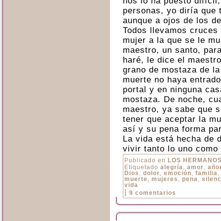
nos lo ha puesto difícil
personas, yo diría que
aunque a ojos de los d
Todos llevamos cruces 
mujer a la que se le mu
maestro, un santo, para
haré, le dice el maestr
grano de mostaza de la 
muerte no haya entrado
portal y en ninguna cas
mostaza. De noche, cua
maestro, ya sabe que s
tener que aceptar la mu
así y su pena forma par
La vida está hecha de d
vivir tanto lo uno como 
Publicado en
LOS HERMANO
Etiquetado
alegría
,
amor
,
año
Dios
,
dolor
,
emoción
,
familia
muerte
,
mujeres
,
pena
,
silenc
vida
|
9 comentarios