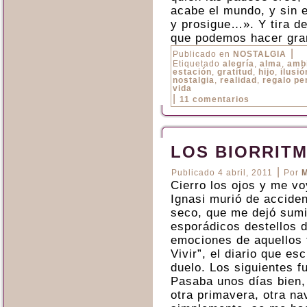
acabe el mundo, y sin
y prosigue…». Y tira d
que podemos hacer gra
|
Publicado en
NOSTALGIA
Etiquetado
alegría
,
alma
,
amb
estación
,
gratitud
,
hijo
,
ilusió
nostalgia
,
realidad
,
regalo pe
vida
|
11 comentarios
LOS BIORRIT
|
Publicado
4 abril, 2011
Por
M
Cierro los ojos y me vo
Ignasi murió de accide
seco, que me dejó sumid
esporádicos destellos d
emociones de aquellos 
Vivir”, el diario que es
duelo. Los siguientes f
Pasaba unos días bien,
otra primavera, otra na