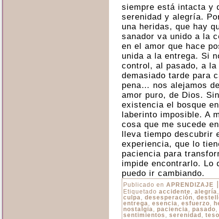
siempre está intacta y 
serenidad y alegría. P
una heridas, que hay qu
sanador va unido a la 
en el amor que hace pos
unida a la entrega. Si 
control, al pasado, a l
demasiado tarde para c
pena… nos alejamos de 
amor puro, de Dios. Sin
existencia el bosque e
laberinto imposible. A
cosa que me sucede enc
lleva tiempo descubrir 
experiencia, que lo tie
paciencia para transfo
impide encontrarlo. Lo
puedo ir cambiando.
|
Publicado en
APRENDIZAJE
Etiquetado
accidente
,
alegría
culpa
,
desesperación
,
destel
entrega
,
esencia
,
esfuerzo
,
h
nostalgia
,
paciencia
,
pasado
sentimientos
,
serenidad
,
tes