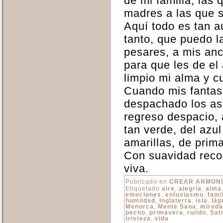
de mi familia, las
madres a las que 
Aquí todo es tan au
tanto, que puedo l
pesares, a mis anc
para que les de el a
limpio mi alma y c
Cuando mis fanta
despachado los as
regreso despacio,
tan verde, del azul
amarillas, de prim
Con suavidad recob
viva.
Publicado en
CREAR ARMON
Etiquetado
aire
,
alegría
,
alma
emociones
,
entusiasmo
,
fami
humildad
,
Inglaterra
,
isla
,
lág
Menorca
,
Mente Sana
,
mirada
pecho
,
primavera
,
ruiido
,
Sat
tristeza
,
vida