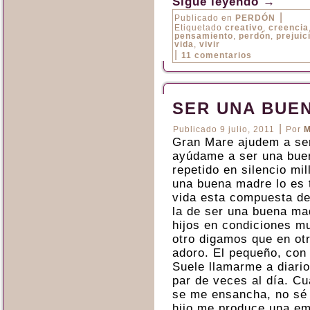
Sigue leyendo
→
|
Publicado en
PERDÓN
Etiquetado
creativo
,
creencia
pensamiento
,
perdón
,
prejuic
vida
,
vivir
|
11 comentarios
SER UNA BUE
|
Publicado
9 julio, 2011
Por
M
Gran Mare ajudem a se
ayúdame a ser una buen
repetido en silencio mi
una buena madre lo es 
vida esta compuesta d
la de ser una buena mad
hijos en condiciones mu
otro digamos que en otr
adoro. El pequeño, con 
Suele llamarme a diari
par de veces al día. C
se me ensancha, no sé 
hijo me produce una emo