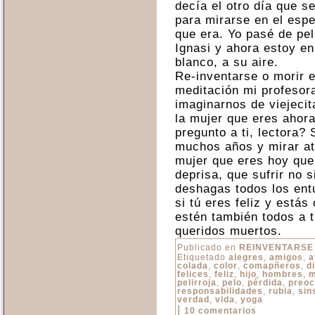
decía el otro día que se
para mirarse en el esp
que era. Yo pasé de pel
Ignasi y ahora estoy en
blanco, a su aire.
Re-inventarse o morir e
meditación mi profesor
imaginarnos de viejecit
la mujer que eres ahora?
pregunto a ti, lectora? 
muchos años y mirar atr
mujer que eres hoy que
deprisa, que sufrir no 
deshagas todos los entu
si tú eres feliz y estás
estén también todos a t
queridos muertos.
Publicado en
REINVENTARSE
Etiquetado
alegres
,
amigos
,
a
colada
,
color
,
comapñeros
,
d
felices
,
feliz
,
hijo
,
hombres
,
m
pelirroja
,
pelo
,
pérdida
,
preoc
responsabilidades
,
rubia
,
sin
verdad
,
vida
,
yoga
|
10 comentarios