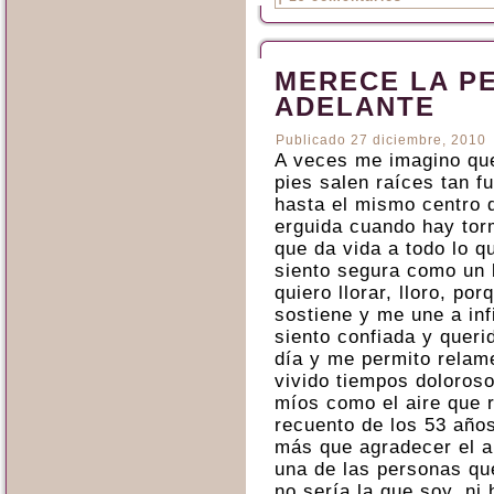
MERECE LA P
ADELANTE
Publicado
27 diciembre, 2010
A veces me imagino que
pies salen raíces tan f
hasta el mismo centro 
erguida cuando hay tor
que da vida a todo lo qu
siento segura como un 
quiero llorar, lloro, p
sostiene y me une a in
siento confiada y querid
día y me permito relam
vivido tiempos doloroso
míos como el aire que 
recuento de los 53 año
más que agradecer el a
una de las personas qu
no sería la que soy, ni