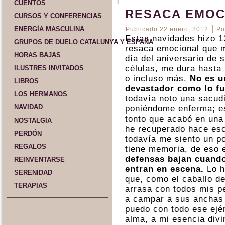
CUENTOS
RESACA EMOC
CURSOS Y CONFERENCIAS
|
ENERGÍA MASCULINA
Publicado
22 enero, 2012
Po
Estas navidades hizo 13
GRUPOS DE DUELO CATALUNYA Y ESPAÑA
resaca emocional que m
HORAS BAJAS
día del aniversario de 
células, me dura hasta 
ILUSTRES INVITADOS
o incluso más.
No es u
LIBROS
devastador como lo fu
LOS HERMANOS
todavía noto una sacud
NAVIDAD
poniéndome enferma; e
tonto que acabó en una
NOSTALGIA
he recuperado hace es
PERDÓN
todavía me siento un po
REGALOS
tiene memoria, de eso 
defensas bajan cuando
REINVENTARSE
entran en escena.
Lo h
SERENIDAD
que, como el caballo d
TERAPIAS
arrasa con todos mis p
a campar a sus anchas 
puedo con todo ese ejér
alma, a mi esencia div