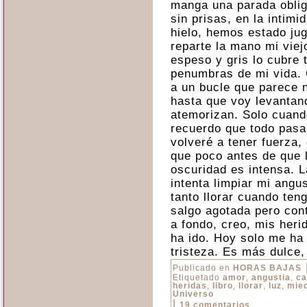
manga una parada obliga
sin prisas, en la intim
hielo, hemos estado ju
reparte la mano mi viej
espeso y gris lo cubre 
penumbras de mi vida. 
a un bucle que parece n
hasta que voy levantan
atemorizan. Solo cuand
recuerdo que todo pasa
volveré a tener fuerza,
que poco antes de que l
oscuridad es intensa. L
intenta limpiar mi angus
tanto llorar cuando te
salgo agotada pero con
a fondo, creo, mis heri
ha ido. Hoy solo me ha 
tristeza. Es más dulce
Publicado en
HORAS BAJAS
Etiquetado
amor
,
angustia
,
ca
heridas
,
libro
,
llorar
,
luz
,
mie
Universo
|
19 comentarios