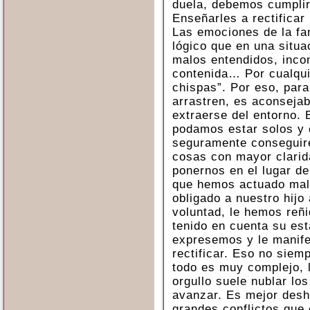
duela, debemos cumplir
Enseñarles a rectificar
Las emociones de la fam
lógico que en una situa
malos entendidos, incom
contenida… Por cualquie
chispas”. Por eso, para
arrastren, es aconseja
extraerse del entorno. 
podamos estar solos y 
seguramente conseguir
cosas con mayor clarida
ponernos en el lugar d
que hemos actuado mal,
obligado a nuestro hijo
voluntad, le hemos reñ
tenido en cuenta su es
expresemos y le manife
rectificar. Eso no siem
todo es muy complejo, l
orgullo suele nublar lo
avanzar. Es mejor desh
grandes conflictos que 