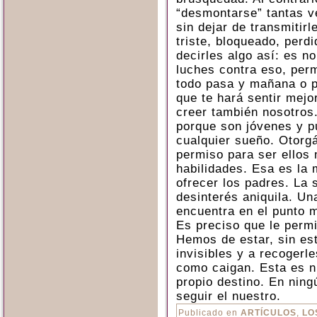
“desmontarse” tantas 
sin dejar de transmitir
triste, bloqueado, perd
decirles algo así: es n
luches contra eso, per
todo pasa y mañana o 
que te hará sentir mejo
creer también nosotros.
porque son jóvenes y p
cualquier sueño. Otorg
permiso para ser ellos
habilidades. Esa es la
ofrecer los padres. La 
desinterés aniquila. U
encuentra en el punto m
Es preciso que le permi
Hemos de estar, sin est
invisibles y a recogerl
como caigan. Esta es nu
propio destino. En ning
seguir el nuestro.
Publicado en
ARTÍCULOS
,
LO