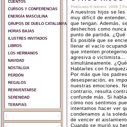
CUENTOS
|
Publicado
6 febrero, 2009
Po
CURSOS Y CONFERENCIAS
A nuestros hijos se le
ENERGÍA MASCULINA
muy difícil de entender
que tengan. Además, s
GRUPOS DE DUELO CATALUNYA Y ESPAÑA
deshechos como nunca l
HORAS BAJAS
punto de partida. ¿Qué 
ILUSTRES INVITADOS
Es posible que se encie
llenar el vacío ocupand
LIBROS
que intenten protegerno
LOS HERMANOS
agresiva o victimista…
NAVIDAD
simultáneamente. ¿Qu
NOSTALGIA
Hablarles con franquez
Por más que los padres
PERDÓN
desesperación, es impo
REGALOS
nuestras emociones. No 
REINVENTARSE
contrario, resulta cont
confunde más. Si habla
SERENIDAD
cómo nos sentimos pued
TERAPIAS
intentamos hacer ver q
condenamos a la soleda
de vencer el aislamient
Cuando se murió su her