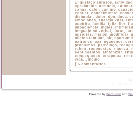
Etiquetado
abrazos
,
activida
aprobación
,
armonía
,
autoest
calma
,
calor
,
camino
,
capaci
confiar
,
conocimiento
,
conve
disimular
,
dolor
,
don
,
duda
,
e
emociones
,
energía vital
,
ent
espíritu
,
familia
,
feliz
,
flor
,
flu
impaciencia
,
inglés
,
intimida
lenguaje no verbal
,
llorar
,
lut
miserias
,
misión
,
modificar
,
núcleo familiar
,
oír
,
oportuni
patrones
,
paz
,
pequeños
,
per
problemas
,
psicólogo
,
recogi
rehuír
,
respuestas
,
riqueza
,
r
sentimientos
,
sintonizar
,
situ
tempestades
,
terapeuta
,
trist
vida
,
vínculo
|
6 comentarios
L
Copyright ©
Powered by
WordPress
and
Wo