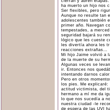
cierran y abren etapas.
ha muerto un hijo nos 
Ser flexibles, pero rigu
Aunque no resulte tan e
adolescentes también e
primer año. Navegan c
tempestades, a merced
seguridad bajará su ren
lógico que les cueste c
les divertía ahora les t
reacciones extrañas…
Mi hijo Jaime volvió a 
de la muerte de su her
Algunas veces se levan
ir. Entonces nos quedá
intentando darnos calor
Pero en otros momentos
los pies. Me explicaré:
actitud victimista, del
hermano a mí me da igu
lo que nos sucedía a n
nuestra ciudad -le rec
de espera de las UVI ha