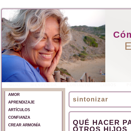
Cóm
E
INICIO
BIENVENIDA
CONTACTO
LIBROS
P
AMOR
sintonizar
APRENDIZAJE
ARTÍCULOS
CONFIANZA
QUÉ HACER P
CREAR ARMONÍA
OTROS HIJOS