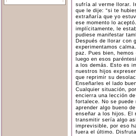
sufría al verme llorar. 
que le dije: “si te hubi
extrañaría que yo estuvi
ese momento lo aceptó
implícitamente, le esta
pudiese manifestar tamb
Después de llorar con 
experimentamos calma.
paz. Pues bien, hemos 
luego en esos paréntes
a los demás. Esto es im
nuestros hijos exprese
que reprimir su desolac
Enseñarles el lado bue
Cualquier situación, po
encierra una lección de
fortalece. No se puede m
aprender algo bueno de
enseñar a los hijos. E
transmitir sería algo así
imprevisible, por eso h
fuera el último. Disfrut