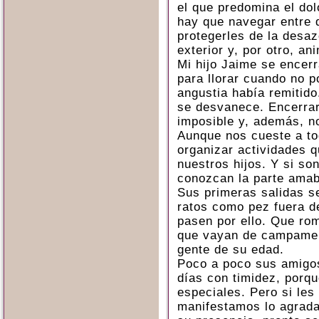
el que predomina el dol
hay que navegar entre 
protegerles de la desa
exterior y, por otro, an
Mi hijo Jaime se encerr
para llorar cuando no p
angustia había remitido
se desvanece. Encerra
imposible y, además, n
Aunque nos cueste a to
organizar actividades 
nuestros hijos. Y si so
conozcan la parte amab
Sus primeras salidas s
ratos como pez fuera d
pasen por ello. Que ro
que vayan de campamen
gente de su edad.
Poco a poco sus amigos
días con timidez, por
especiales. Pero si les
manifestamos lo agrada