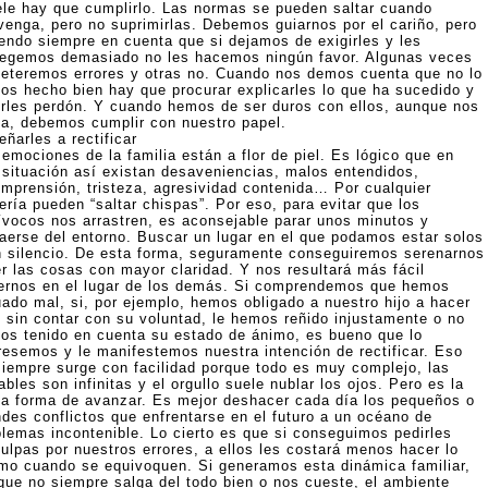
tele hay que cumplirlo. Las normas se pueden saltar cuando
venga, pero no suprimirlas. Debemos guiarnos por el cariño, pero
iendo siempre en cuenta que si dejamos de exigirles y les
tegemos demasiado no les hacemos ningún favor. Algunas veces
eteremos errores y otras no. Cuando nos demos cuenta que no lo
os hecho bien hay que procurar explicarles lo que ha sucedido y
irles perdón. Y cuando hemos de ser duros con ellos, aunque nos
la, debemos cumplir con nuestro papel.
ñarles a rectificar
emociones de la familia están a flor de piel. Es lógico que en
 situación así existan desaveniencias, malos entendidos,
omprensión, tristeza, agresividad contenida… Por cualquier
ería pueden “saltar chispas”. Por eso, para evitar que los
ívocos nos arrastren, es aconsejable parar unos minutos y
raerse del entorno. Buscar un lugar en el que podamos estar solos
n silencio. De esta forma, seguramente conseguiremos serenarnos
er las cosas con mayor claridad. Y nos resultará más fácil
ernos en el lugar de los demás. Si comprendemos que hemos
uado mal, si, por ejemplo, hemos obligado a nuestro hijo a hacer
o sin contar con su voluntad, le hemos reñido injustamente o no
os tenido en cuenta su estado de ánimo, es bueno que lo
resemos y le manifestemos nuestra intención de rectificar. Eso
siempre surge con facilidad porque todo es muy complejo, las
ables son infinitas y el orgullo suele nublar los ojos. Pero es la
ca forma de avanzar. Es mejor deshacer cada día los pequeños o
ndes conflictos que enfrentarse en el futuro a un océano de
blemas incontenible. Lo cierto es que si conseguimos pedirles
culpas por nuestros errores, a ellos les costará menos hacer lo
mo cuando se equivoquen. Si generamos esta dinámica familiar,
que no siempre salga del todo bien o nos cueste, el ambiente