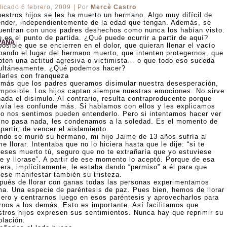
licado
6 febrero, 2009
|
Por
Mercè Castro
uestros hijos se les ha muerto un hermano. Algo muy difícil de
ender, independientemente de la edad que tengan. Además, se
uentran con unos padres deshechos como nunca los habían visto.
 es el punto de partida. ¿Qué puede ocurrir a partir de aquí?
PAÑA
osible que se encierren en el dolor, que quieran llenar el vacío
pando el lugar del hermano muerto, que intenten protegernos, que
pten una actitud agresiva o victimista… o que todo eso suceda
ultáneamente. ¿Qué podemos hacer?
larles con franqueza
 más que los padres queramos disimular nuestra desesperación,
imposible. Los hijos captan siempre nuestras emociones. No sirve
ada el disimulo. Al contrario, resulta contraproducente porque
avía les confunde más. Si hablamos con ellos y les explicamos
o nos sentimos pueden entenderlo. Pero si intentamos hacer ver
 no pasa nada, les condenamos a la soledad. Es el momento de
artir, de vencer el aislamiento.
ndo se murió su hermano, mi hijo Jaime de 13 años sufría al
e llorar. Intentaba que no lo hiciera hasta que le dije: “si te
ieses muerto tú, seguro que no te extrañaría que yo estuviese
te y llorase”. A partir de ese momento lo aceptó. Porque de esa
era, implícitamente, le estaba dando “permiso” a él para que
iese manifestar también su tristeza.
pués de llorar con ganas todas las personas experimentamos
ma. Una especie de paréntesis de paz. Pues bien, hemos de llorar
mero y centrarnos luego en esos paréntesis y aprovecharlos para
irnos a los demás. Esto es importante. Así facilitamos que
stros hijos expresen sus sentimientos. Nunca hay que reprimir su
olación.