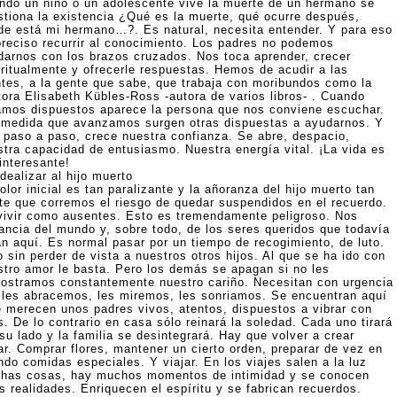
ndo un niño o un adolescente vive la muerte de un hermano se
stiona la existencia ¿Qué es la muerte, qué ocurre después,
de está mi hermano…?. Es natural, necesita entender. Y para eso
preciso recurrir al conocimiento. Los padres no podemos
darnos con los brazos cruzados. Nos toca aprender, crecer
iritualmente y ofrecerle respuestas. Hemos de acudir a las
ntes, a la gente que sabe, que trabaja con moribundos como la
tora Elisabeth Kübles-Ross -autora de varios libros- . Cuando
amos dispuestos aparece la persona que nos conviene escuchar.
 medida que avanzamos surgen otras dispuestas a ayudarnos. Y
, paso a paso, crece nuestra confianza. Se abre, despacio,
stra capacidad de entusiasmo. Nuestra energía vital. ¡La vida es
interesante!
dealizar al hijo muerto
olor inicial es tan paralizante y la añoranza del hijo muerto tan
rte que corremos el riesgo de quedar suspendidos en el recuerdo.
vivir como ausentes. Esto es tremendamente peligroso. Nos
tancia del mundo y, sobre todo, de los seres queridos que todavía
án aquí. Es normal pasar por un tiempo de recogimiento, de luto.
 sin perder de vista a nuestros otros hijos. Al que se ha ido con
stro amor le basta. Pero los demás se apagan si no les
ostramos constantemente nuestro cariño. Necesitan con urgencia
 les abracemos, les miremos, les sonriamos. Se encuentran aquí
e merecen unos padres vivos, atentos, dispuestos a vibrar con
s. De lo contrario en casa sólo reinará la soledad. Cada uno tirará
su lado y la familia se desintegrará. Hay que volver a crear
ar. Comprar flores, mantener un cierto orden, preparar de vez en
ndo comidas especiales. Y viajar. En los viajes salen a la luz
has cosas, hay muchos momentos de intimidad y se conocen
s realidades. Enriquecen el espíritu y se fabrican recuerdos.