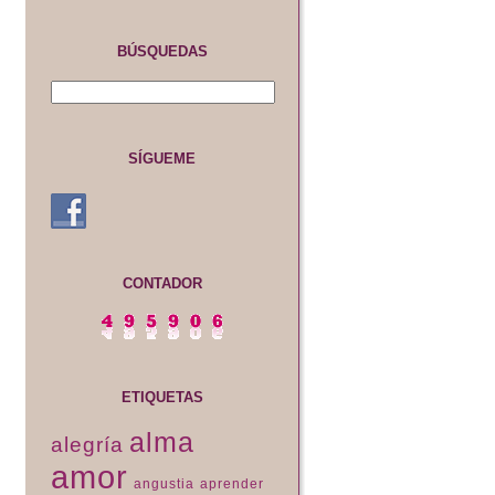
BÚSQUEDAS
SÍGUEME
CONTADOR
ETIQUETAS
alma
alegría
amor
angustia
aprender