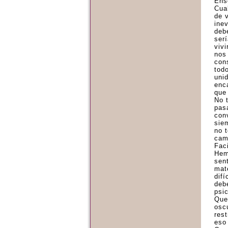
Ens
Cua
de 
inev
deb
serí
vivi
nos
con
tod
uni
enc
que 
No 
pasa
con
sie
no 
cam
Faci
Hem
sen
mat
dif
deb
psic
Que
oscu
res
eso