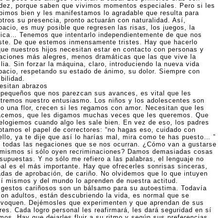
idez, porque saben que vivimos momentos especiales. Pero si les
ibimos bien y les manifestamos lo agradable que resulta para
otros su presencia, pronto actuarán con naturalidad. Así,
pacio, es muy posible que regresen las risas, los juegos, la
ica… Tenemos que intentarlo independientemente de que nos
ste. De que estemos inmensamente tristes. Hay que hacerlo
que nuestros hijos necesitan estar en contacto con personas y
uaciones más alegres, menos dramáticas que las que vive la
lia. Sin forzar la máquina, claro, introduciendo la nueva vida
pacio, respetando su estado de ánimo, su dolor. Siempre con
ibilidad.
esitan abrazos
 pequeños que nos parezcan sus avances, es vital que les
tremos nuestro entusiasmo. Los niños y los adolescentes son
o una flor, crecen si les regamos con amor. Necesitan que les
acemos, que les digamos muchas veces que les queremos. Que
 elogiemos cuando algo les sale bien. En vez de eso, los padres
ptamos el papel de correctores: “no hagas eso, cuidado con
ello, ya te dije que así lo harías mal, mira como te has puesto… ”
 todas las negaciones que se nos ocurran. ¿Cómo van a gustarse
 mismos si sólo oyen recriminaciones? Damos demasiadas cosas
 supuestas. Y no sólo me refiero a las palabras, el lenguaje no
bal es el más importante. Hay que ofrecerles sonrisas sinceras,
adas de aprobación, de cariño. No olvidemos que lo que intuyen
sí mismos y del mundo lo aprenden de nuestra actitud.
 gestos cariñosos son un bálsamo para su autoestima. Todavía
son adultos, están descubriendo la vida, es normal que se
ivoquen. Dejémosles que experimenten y que aprendan de sus
res. Cada logro personal les reafirmará, les dará seguridad en sí
mos. Hay que dejarles fluir a su ritmo y según sus preferencias.