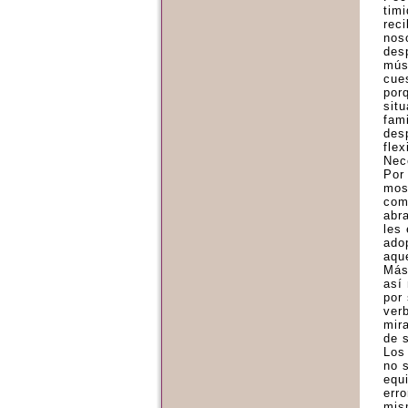
tim
rec
nos
des
mús
cue
por
sit
fami
des
flex
Nec
Por
mos
com
abr
les
ado
aqu
Más
así
por
ver
mir
de 
Los
no 
equ
erro
mis