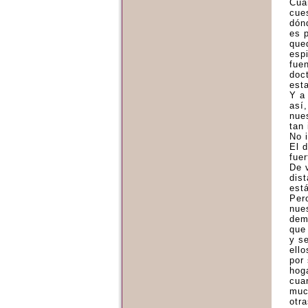
Cua
cue
dón
es 
que
esp
fue
doc
est
Y a
así
nue
tan 
No i
El d
fue
De 
dis
est
Pero
nue
dem
que
y s
ello
por 
hog
cua
muc
otra