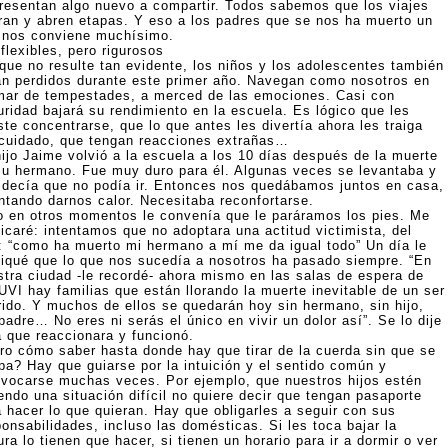
resentan algo nuevo a compartir. Todos sabemos que los viajes
rran y abren etapas. Y eso a los padres que se nos ha muerto un
o nos conviene muchísimo.
flexibles, pero rigurosos
que no resulte tan evidente, los niños y los adolescentes también
án perdidos durante este primer año. Navegan como nosotros en
mar de tempestades, a merced de las emociones. Casi con
uridad bajará su rendimiento en la escuela. Es lógico que les
te concentrarse, que lo que antes les divertía ahora les traiga
 cuidado, que tengan reacciones extrañas…
hijo Jaime volvió a la escuela a los 10 días después de la muerte
su hermano. Fue muy duro para él. Algunas veces se levantaba y
 decía que no podía ir. Entonces nos quedábamos juntos en casa,
entando darnos calor. Necesitaba reconfortarse.
o en otros momentos le convenía que le paráramos los pies. Me
licaré: intentamos que no adoptara una actitud victimista, del
o: “como ha muerto mi hermano a mí me da igual todo” Un día le
liqué que lo que nos sucedía a nosotros ha pasado siempre. “En
stra ciudad -le recordé- ahora mismo en las salas de espera de
UVI hay familias que están llorando la muerte inevitable de un ser
rido. Y muchos de ellos se quedarán hoy sin hermano, sin hijo,
padre… No eres ni serás el único en vivir un dolor así”. Se lo dije
a que reaccionara y funcionó.
ro cómo saber hasta donde hay que tirar de la cuerda sin que se
pa? Hay que guiarse por la intuición y el sentido común y
ivocarse muchas veces. Por ejemplo, que nuestros hijos estén
endo una situación difícil no quiere decir que tengan pasaporte
a hacer lo que quieran. Hay que obligarles a seguir con sus
onsabilidades, incluso las domésticas. Si les toca bajar la
ra lo tienen que hacer, si tienen un horario para ir a dormir o ver