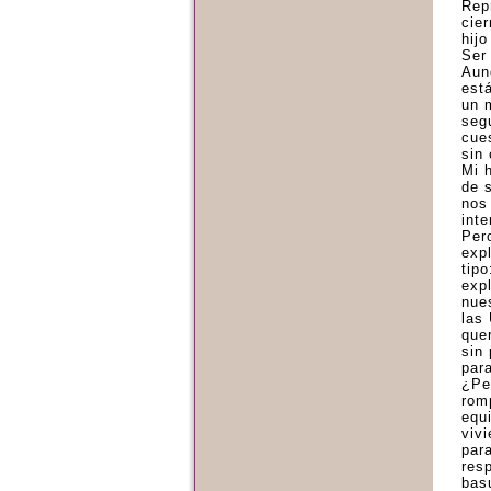
Rep
cie
hij
Ser 
Aun
est
un 
seg
cues
sin
Mi 
de 
nos
int
Per
exp
tip
exp
nue
las 
que
sin 
par
¿Pe
rom
equ
vivi
par
resp
basu