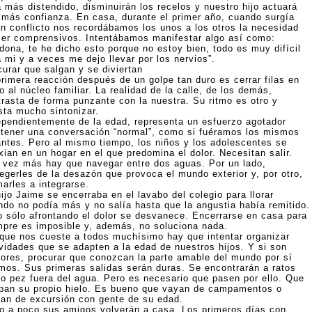
á más distendido, disminuirán los recelos y nuestro hijo actuará
 más confianza. En casa, durante el primer año, cuando surgía
ún conflicto nos recordábamos los unos a los otros la necesidad
ser comprensivos. Intentábamos manifestar algo así como:
dona, te he dicho esto porque no estoy bien, todo es muy difícil
 mi y a veces me dejo llevar por los nervios”.
curar que salgan y se diviertan
primera reacción después de un golpe tan duro es cerrar filas en
o al núcleo familiar. La realidad de la calle, de los demás,
trasta de forma punzante con la nuestra. Su ritmo es otro y
sta mucho sintonizar.
ependientemente de la edad, representa un esfuerzo agotador
tener una conversación “normal”, como si fuéramos los mismos
antes. Pero al mismo tiempo, los niños y los adolescentes se
xian en un hogar en el que predomina el dolor. Necesitan salir.
 vez más hay que navegar entre dos aguas. Por un lado,
tegerles de la desazón que provoca el mundo exterior y, por otro,
arles a integrarse.
ijo Jaime se encerraba en el lavabo del colegio para llorar
ndo no podía más y no salía hasta que la angustia había remitido.
o sólo afrontando el dolor se desvanece. Encerrarse en casa para
mpre es imposible y, además, no soluciona nada.
que nos cueste a todos muchísimo hay que intentar organizar
ividades que se adapten a la edad de nuestros hijos. Y si son
ores, procurar que conozcan la parte amable del mundo por sí
mos. Sus primeras salidas serán duras. Se encontrarán a ratos
o pez fuera del agua. Pero es necesario que pasen por ello. Que
pan su propio hielo. Es bueno que vayan de campamentos o
gan de excursión con gente de su edad.
o a poco sus amigos volverán a casa. Los primeros días con