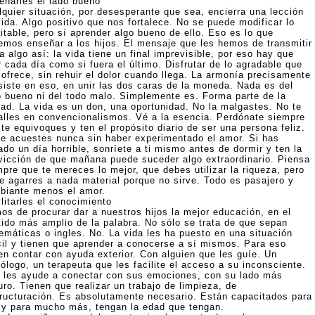
eñarles el lado bueno
lquier situación, por desesperante que sea, encierra una lección
vida. Algo positivo que nos fortalece. No se puede modificar lo
itable, pero sí aprender algo bueno de ello. Eso es lo que
emos enseñar a los hijos. El mensaje que les hemos de transmitir
a algo así: la vida tiene un final imprevisible, por eso hay que
r cada día como si fuera el último. Disfrutar de lo agradable que
 ofrece, sin rehuir el dolor cuando llega. La armonía precisamente
siste en eso, en unir las dos caras de la moneda. Nada es del
o bueno ni del todo malo. Simplemente es. Forma parte de la
dad. La vida es un don, una oportunidad. No la malgastes. No te
alles en convencionalismos. Vé a la esencia. Perdónate siempre
te equivoques y ten el propósito diario de ser una persona feliz.
te acuestes nunca sin haber experimentado el amor. Si has
do un día horrible, sonríete a ti mismo antes de dormir y ten la
vicción de que mañana puede suceder algo extraordinario. Piensa
mpre que te mereces lo mejor, que debes utilizar la riqueza, pero
te agarres a nada material porque no sirve. Todo es pasajero y
biante menos el amor.
litarles el conocimiento
os de procurar dar a nuestros hijos la mejor educación, en el
tido más amplio de la palabra. No sólo se trata de que sepan
emáticas o ingles. No. La vida les ha puesto en una situación
ícil y tienen que aprender a conocerse a sí mismos. Para eso
en contar con ayuda exterior. Con alguien que les guíe. Un
ólogo, un terapeuta que les facilite el acceso a su inconsciente.
 les ayude a conectar con sus emociones, con su lado más
ro. Tienen que realizar un trabajo de limpieza, de
tructuración. Es absolutamente necesario. Están capacitados para
 y para mucho más, tengan la edad que tengan.