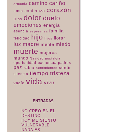
camino
cariño
armonía
corazón
confianza
casa
dolor
duelo
Dios
emociones
energía
familia
esencia
esperanza
hijo
llorar
felicidad
hijos
luz
madre
miedo
mente
muerte
mujeres
mundo
Navidad
nostalgia
paciencia
padres
oportunidad
paz
rabia
sentir
sentimientos
tiempo
tristeza
silencio
vida
vivir
vacío
ENTRADAS
NO CREO EN EL
DESTINO
HOY ME SIENTO
VULNERABLE
NADA ES