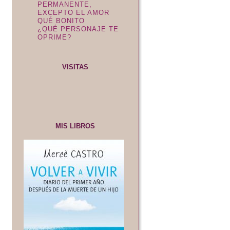
PERMANENTE,
EXCEPTO EL AMOR
QUÉ BONITO
¿QUÉ PERSONAJE TE
OPRIME?
VISITAS
MIS LIBROS