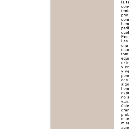
la 
con
ten
pro
com
hem
ped
due
Ense
Las 
una
inc
tont
equ
ext
y e
y v
pon
act
alg
hem
exp
no 
vari
úni
gra
pro
dis
mis
aun