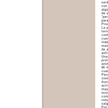
ser
con
alg
de 
“per
para
Pro
La 
torn
con
cue
Ind
man
de 
asfi
Una
pro
anim
Mi h
cua
Per
sie
Aun
act
may
mis
com
rom
sal
Poc