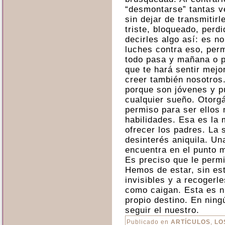
“desmontarse” tantas 
sin dejar de transmitir
triste, bloqueado, perd
decirles algo así: es n
luches contra eso, per
todo pasa y mañana o 
que te hará sentir mejo
creer también nosotros.
porque son jóvenes y p
cualquier sueño. Otorg
permiso para ser ellos
habilidades. Esa es la
ofrecer los padres. La 
desinterés aniquila. U
encuentra en el punto m
Es preciso que le permi
Hemos de estar, sin est
invisibles y a recogerl
como caigan. Esta es nu
propio destino. En ning
seguir el nuestro.
Publicado en
ARTÍCULOS
,
LO