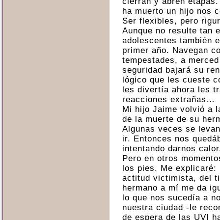
cierran y abren etapas.
ha muerto un hijo nos 
Ser flexibles, pero rigu
Aunque no resulte tan e
adolescentes también e
primer año. Navegan c
tempestades, a merced
seguridad bajará su ren
lógico que les cueste c
les divertía ahora les t
reacciones extrañas…
Mi hijo Jaime volvió a 
de la muerte de su her
Algunas veces se levan
ir. Entonces nos quedá
intentando darnos calor
Pero en otros momentos
los pies. Me explicaré:
actitud victimista, del
hermano a mí me da igu
lo que nos sucedía a n
nuestra ciudad -le rec
de espera de las UVI ha