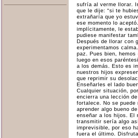
sufría al verme llorar. 
que le dije: “si te hubi
extrañaría que yo estuvi
ese momento lo aceptó
implícitamente, le esta
pudiese manifestar tamb
Después de llorar con 
experimentamos calma.
paz. Pues bien, hemos 
luego en esos paréntes
a los demás. Esto es im
nuestros hijos exprese
que reprimir su desolac
Enseñarles el lado bue
Cualquier situación, po
encierra una lección de
fortalece. No se puede m
aprender algo bueno de
enseñar a los hijos. E
transmitir sería algo así
imprevisible, por eso h
fuera el último. Disfrut