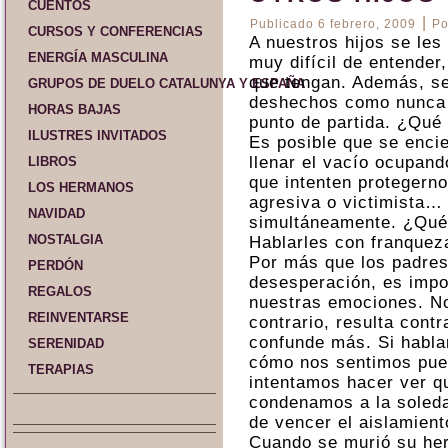
CUENTOS
|
Publicado
6 febrero, 2009
Po
CURSOS Y CONFERENCIAS
A nuestros hijos se le
ENERGÍA MASCULINA
muy difícil de entender
que tengan. Además, s
GRUPOS DE DUELO CATALUNYA Y ESPAÑA
deshechos como nunca l
HORAS BAJAS
punto de partida. ¿Qué 
ILUSTRES INVITADOS
Es posible que se encie
llenar el vacío ocupand
LIBROS
que intenten protegerno
LOS HERMANOS
agresiva o victimista…
NAVIDAD
simultáneamente. ¿Qu
NOSTALGIA
Hablarles con franquez
Por más que los padres
PERDÓN
desesperación, es impo
REGALOS
nuestras emociones. No 
REINVENTARSE
contrario, resulta cont
confunde más. Si habla
SERENIDAD
cómo nos sentimos pued
TERAPIAS
intentamos hacer ver q
condenamos a la soleda
de vencer el aislamient
Cuando se murió su her