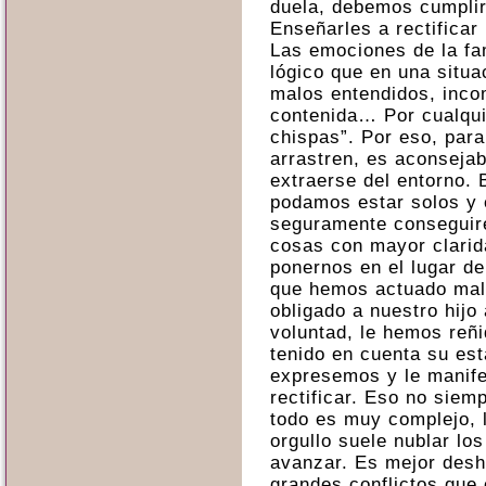
duela, debemos cumplir
Enseñarles a rectificar
Las emociones de la fam
lógico que en una situa
malos entendidos, incom
contenida… Por cualquie
chispas”. Por eso, para
arrastren, es aconseja
extraerse del entorno. 
podamos estar solos y 
seguramente conseguir
cosas con mayor clarida
ponernos en el lugar d
que hemos actuado mal,
obligado a nuestro hijo
voluntad, le hemos reñ
tenido en cuenta su es
expresemos y le manife
rectificar. Eso no siem
todo es muy complejo, l
orgullo suele nublar lo
avanzar. Es mejor desh
grandes conflictos que 