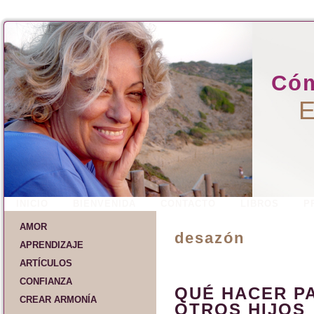
Cóm
E
INICIO
BIENVENIDA
CONTACTO
LIBROS
P
AMOR
desazón
APRENDIZAJE
ARTÍCULOS
CONFIANZA
QUÉ HACER P
CREAR ARMONÍA
OTROS HIJOS