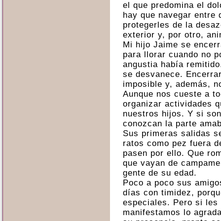
el que predomina el dol
hay que navegar entre 
protegerles de la desa
exterior y, por otro, an
Mi hijo Jaime se encerr
para llorar cuando no p
angustia había remitido
se desvanece. Encerra
imposible y, además, n
Aunque nos cueste a to
organizar actividades 
nuestros hijos. Y si so
conozcan la parte amab
Sus primeras salidas s
ratos como pez fuera d
pasen por ello. Que ro
que vayan de campamen
gente de su edad.
Poco a poco sus amigos
días con timidez, por
especiales. Pero si les
manifestamos lo agrada