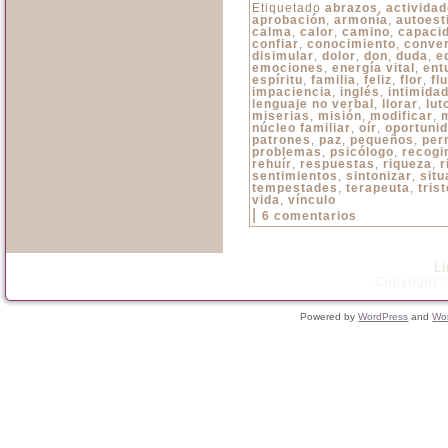
Etiquetado
abrazos
,
activida
aprobación
,
armonía
,
autoest
calma
,
calor
,
camino
,
capaci
confiar
,
conocimiento
,
conve
disimular
,
dolor
,
don
,
duda
,
e
emociones
,
energía vital
,
ent
espíritu
,
familia
,
feliz
,
flor
,
flu
impaciencia
,
inglés
,
intimida
lenguaje no verbal
,
llorar
,
lut
miserias
,
misión
,
modificar
,
núcleo familiar
,
oír
,
oportuni
patrones
,
paz
,
pequeños
,
per
problemas
,
psicólogo
,
recogi
rehuír
,
respuestas
,
riqueza
,
r
sentimientos
,
sintonizar
,
situ
tempestades
,
terapeuta
,
trist
vida
,
vínculo
|
6 comentarios
L
Copyright ©
Powered by
WordPress
and
Wo