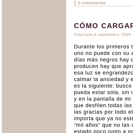
|
2 comentarios
CÓMO CARGAR
Publicado
6 septiembre, 2009
Durante los primeros 
uno no puede con su a
días más negros hay c
producen hay que apr
esa luz se engrandez
calmar la ansiedad y e
es la siguiente: busc
pueda estar sola, sin i
y en la pantalla de m
que desfilen todas la
las gracias por todo 
importa que ya no est
“mil años” que no las
estado poco junto a no