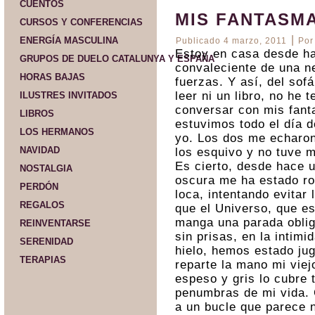
CUENTOS
MIS FANTASMA
CURSOS Y CONFERENCIAS
|
ENERGÍA MASCULINA
Publicado
4 marzo, 2011
Por
Estoy en casa desde h
GRUPOS DE DUELO CATALUNYA Y ESPAÑA
convaleciente de una n
HORAS BAJAS
fuerzas. Y así, del sof
leer ni un libro, no he
ILUSTRES INVITADOS
conversar con mis fanta
LIBROS
estuvimos todo el día de
LOS HERMANOS
yo. Los dos me echaro
NAVIDAD
los esquivo y no tuve 
Es cierto, desde hace 
NOSTALGIA
oscura me ha estado ro
PERDÓN
loca, intentando evitar
REGALOS
que el Universo, que es
manga una parada obliga
REINVENTARSE
sin prisas, en la intim
SERENIDAD
hielo, hemos estado ju
TERAPIAS
reparte la mano mi viej
espeso y gris lo cubre 
penumbras de mi vida. 
a un bucle que parece n