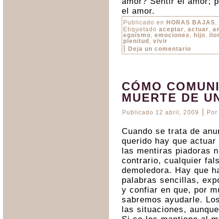
amor? Sentir el amor; p
el amor.
Publicado en
HORAS BAJAS
,
Etiquetado
aceptar
,
actuar
,
a
egoísmo
,
emociones
,
hijo
,
llo
plenitud
,
vivir
|
Deja un comentario
CÓMO COMUNI
MUERTE DE U
|
Publicado
12 abril, 2009
Por
Cuando se trata de anu
querido hay que actuar 
las mentiras piadoras n
contrario, cualquier fa
demoledora. Hay que ha
palabras sencillas, ex
y confiar en que, por m
sabremos ayudarle. Los
las situaciones, aunque