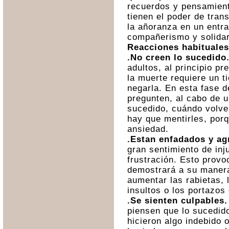
recuerdos y pensamient
tienen el poder de trans
la añoranza en un entr
compañerismo y solidar
Reacciones habituales
.No creen lo sucedido
adultos,
al principio pr
la muerte requiere un t
negarla. En esta fase d
pregunten, al cabo de u
sucedido, cuándo volve
hay que mentirles, po
ansiedad.
.Estan enfadados y ag
gran sentimiento de inj
frustración. Esto prov
demostrará a su maner
aumentar las rabietas, 
insultos o los portazos
.Se sienten culpables.
piensen que lo sucedid
hicieron algo indebido 