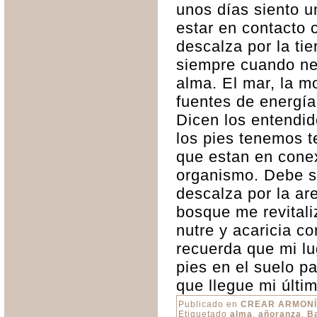
unos días siento u
estar en contacto 
descalza por la ti
siempre cuando nec
alma. El mar, la 
fuentes de energía 
Dicen los entendid
los pies tenemos 
que estan en cone
organismo. Debe se
descalza por la are
bosque me revitali
nutre y acaricia c
recuerda que mi lu
pies en el suelo p
que llegue mi últi
Publicado en
CREAR ARMON
Etiquetado
alma
,
añoranza
,
B