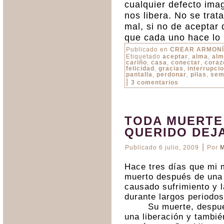
cualquier defecto ima
nos libera. No se trat
mal, si no de aceptar
que cada uno hace lo 
Publicado en
CREAR ARMON
Etiquetado
aceptar
,
alma
,
alm
cariño
,
casa
,
conectar
,
coraz
felicidad
,
gracias
,
interrupci
pantalla
,
perdonar
,
pilas
,
sem
|
3 comentarios
TODA MUERTE
QUERIDO DEJA
|
Publicado
6 julio, 2009
Por
M
Hace tres días que mi 
muerto después de una 
causado sufrimiento y l
durante largos periodos
Su muerte, después
una liberación y tambié