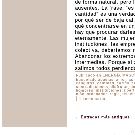
de forma natural, pero
ausentes. La frase: “es
cantidad” es una verdad
por qué ser de baja cal
qué concentrarse en un 
hay que procurar darle
eternamente. Las mujer
instituciones, las empr
colectiva, deberíamos r
Abandonar los extremos
intermedias. Porque si 
salimos todos perdiend
Publicado en
ENERGÍA MASC
Etiquetado
abuelas
,
amor
,
apr
canguros
,
cantidad
,
cariño
,
c
contradicciones
,
disfrutar
,
do
hombres
,
instituciones
,
liber
niño
,
ordenador
,
regla
,
televi
|
1 comentario
←
Entradas más antiguas
L