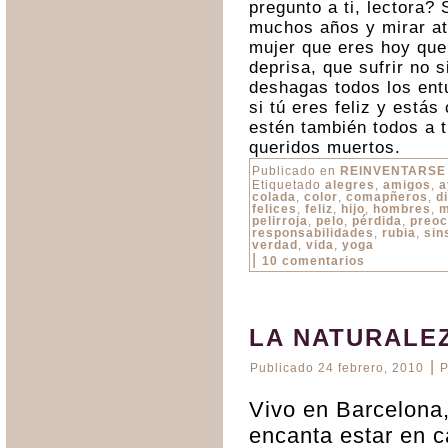
pregunto a ti, lectora? 
muchos años y mirar atr
mujer que eres hoy que
deprisa, que sufrir no 
deshagas todos los entu
si tú eres feliz y estás
estén también todos a t
queridos muertos.
Publicado en
REINVENTARSE
Etiquetado
alegres
,
amigos
,
a
colada
,
color
,
comapñeros
,
d
felices
,
feliz
,
hijo
,
hombres
,
m
pelirroja
,
pelo
,
pérdida
,
preoc
responsabilidades
,
rubia
,
sin
verdad
,
vida
,
yoga
|
10 comentarios
LA NATURALE
|
Publicado
24 febrero, 2010
P
Vivo en Barcelona
encanta estar en 