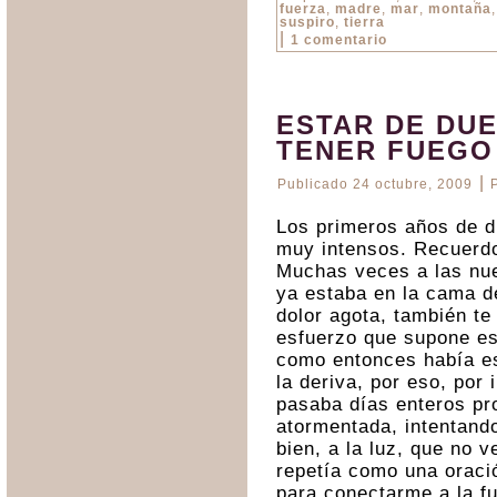
fuerza
,
madre
,
mar
,
montaña
suspiro
,
tierra
|
1 comentario
ESTAR DE DU
TENER FUEGO
|
Publicado
24 octubre, 2009
Los primeros años de du
muy intensos. Recuerdo
Muchas veces a las nue
ya estaba en la cama d
dolor agota, también te
esfuerzo que supone es
como entonces había est
la deriva, por eso, por 
pasaba días enteros pr
atormentada, intentando
bien, a la luz, que no 
repetía como una oraci
para conectarme a la fu