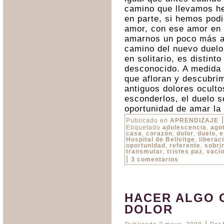
camino que llevamos he
en parte, si hemos pod
amor, con ese amor en 
amarnos un poco más a 
camino del nuevo duelo
en solitario, es distinto
desconocido. A medida 
que afloran y descubri
antiguos dolores oculto
esconderlos, el duelo s
oportunidad de amar la 
|
Publicado en
APRENDIZAJE
Etiquetado
adolescencia
,
ago
casa
,
corazón
,
dolor
,
duelo
,
e
Hospital de Bellvitge
,
liberac
oportunidad
,
referente
,
sobri
transmutar
,
tristes paz
,
vací
|
3 comentarios
HACER ALGO 
DOLOR
|