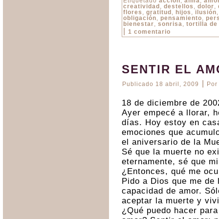
Etiquetado
acción
,
alma
,
amo
creatividad
,
destellos
,
dolor
,
flores
,
gratitud
,
hijos
,
ilusión
obligación
,
pensamiento
,
per
bienestar
,
sonrisa
,
tortilla d
|
1 comentario
SENTIR EL AM
|
Publicado
18 abril, 2009
Por
18 de diciembre de 200
Ayer empecé a llorar, 
días. Hoy estoy en cas
emociones que acumulo
el aniversario de la Mue
Sé que la muerte no exi
eternamente, sé que mi 
¿Entonces, qué me oc
Pido a Dios que me de 
capacidad de amor. Sól
aceptar la muerte y vivi
¿Qué puedo hacer para 