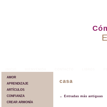
Cóm
E
INICIO
BIENVENIDA
CONTACTO
LIBROS
P
AMOR
casa
APRENDIZAJE
ARTÍCULOS
CONFIANZA
←
Entradas más antiguas
CREAR ARMONÍA