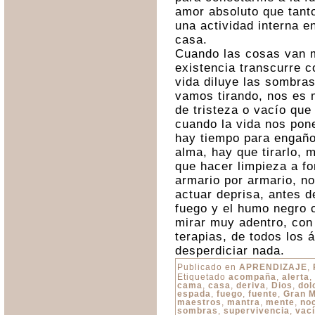
amor absoluto que tant
una actividad interna e
casa.
Cuando las cosas van 
existencia transcurre c
vida diluye las sombra
vamos tirando, nos es m
de tristeza o vacío qu
cuando la vida nos pone
hay tiempo para engaños
alma, hay que tirarlo, 
que hacer limpieza a fo
armario por armario, n
actuar deprisa, antes de
fuego y el humo negro
mirar muy adentro, con
terapias, de todos los
desperdiciar nada.
Publicado en
APRENDIZAJE
,
Etiquetado
acompaña
,
alerta
,
cama
,
casa
,
deriva
,
Dios
,
dol
espada
,
fuego
,
fuente
,
Gran 
maestros
,
mantra
,
mente
,
no
sombras
,
supervivencia
,
vac