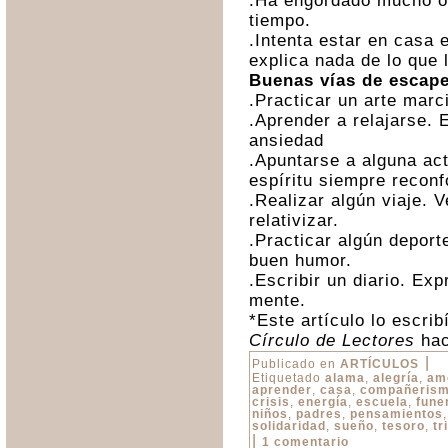
.Ha engordado mucho o
tiempo.
.Intenta estar en casa 
explica nada de lo que 
Buenas vías de escap
.Practicar un arte marci
.Aprender a relajarse. E
ansiedad
.Apuntarse a alguna act
espíritu siempre reconf
.Realizar algún viaje. 
relativizar.
.Practicar algún deporte
buen humor.
.Escribir un diario. Ex
mente.
*Este artículo lo escri
Círculo de Lectores
hac
|
Publicado en
ARTÍCULOS
Etiquetado
alama
,
alegría
,
am
aprender
,
casa
,
compañeris
crisis
,
energía
,
escuela
,
fune
niños
,
padres
,
pensamientos
solidaridad
,
sueño
,
tesoro
,
tr
|
1 comentario