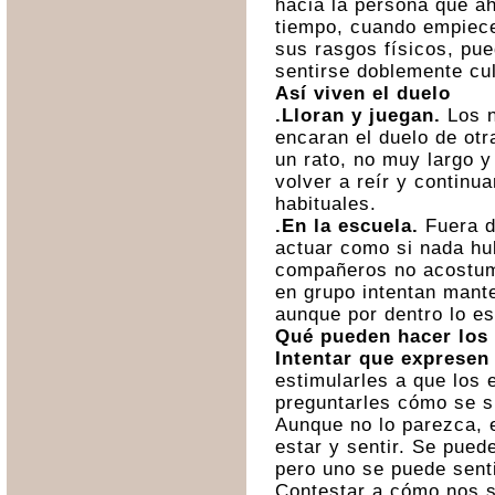
hacia la persona que ah
tiempo, cuando empiec
sus rasgos físicos, pue
sentirse doblemente cu
Así viven el duelo
.Lloran y juegan.
Los n
encaran el duelo de otr
un rato, no muy largo y
volver a reír y continu
habituales.
.En la escuela.
Fuera de
actuar como si nada hu
compañeros no acostumb
en grupo intentan mant
aunque por dentro lo e
Qué pueden hacer los
Intentar que expresen
estimularles a que los 
preguntarles cómo se s
Aunque no lo parezca, e
estar y sentir. Se pue
pero uno se puede sent
Contestar a cómo nos s