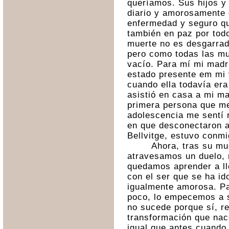
queríamos. Sus hijos y
diario y amorosamente d
enfermedad y seguro qu
también en paz por todo
muerte no es desgarrad
pero como todas las mu
vacío. Para mí mi madr
estado presente em mi 
cuando ella
todavía
era
asistió en casa a mi mad
primera persona que me
adolescencia me sentí r
en que desconectaron a 
Bellvitge, estuvo conmi
Ahora, tras su mu
atravesamos un duelo, 
quedamos aprender a ll
con el ser que se ha id
igualmente amorosa. Pa
poco, lo empecemos a s
no sucede porque sí, r
transformación que nace
igual que antes cuando