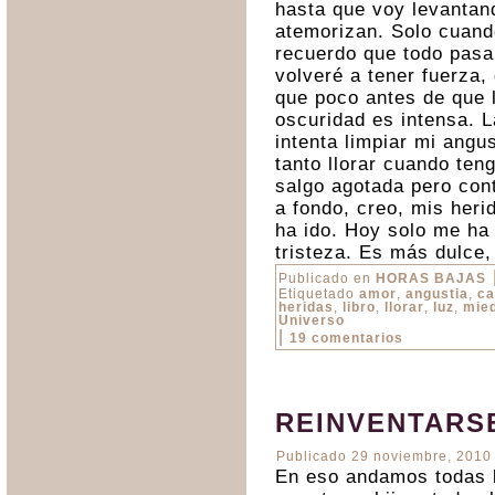
hasta que voy levantan
atemorizan. Solo cuand
recuerdo que todo pasa
volveré a tener fuerza,
que poco antes de que l
oscuridad es intensa. L
intenta limpiar mi angus
tanto llorar cuando te
salgo agotada pero con
a fondo, creo, mis heri
ha ido. Hoy solo me ha 
tristeza. Es más dulce
Publicado en
HORAS BAJAS
Etiquetado
amor
,
angustia
,
ca
heridas
,
libro
,
llorar
,
luz
,
mie
Universo
|
19 comentarios
REINVENTARS
Publicado
29 noviembre, 2010
En eso andamos todas 