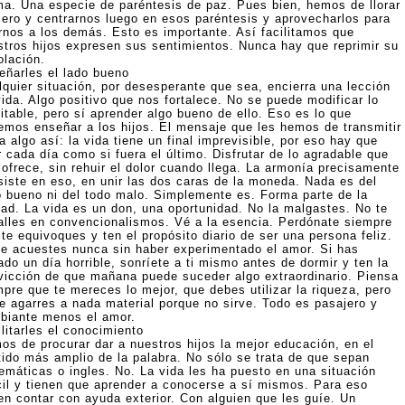
ma. Una especie de paréntesis de paz. Pues bien, hemos de llorar
mero y centrarnos luego en esos paréntesis y aprovecharlos para
irnos a los demás. Esto es importante. Así facilitamos que
stros hijos expresen sus sentimientos. Nunca hay que reprimir su
olación.
eñarles el lado bueno
lquier situación, por desesperante que sea, encierra una lección
vida. Algo positivo que nos fortalece. No se puede modificar lo
itable, pero sí aprender algo bueno de ello. Eso es lo que
emos enseñar a los hijos. El mensaje que les hemos de transmitir
a algo así: la vida tiene un final imprevisible, por eso hay que
r cada día como si fuera el último. Disfrutar de lo agradable que
 ofrece, sin rehuir el dolor cuando llega. La armonía precisamente
siste en eso, en unir las dos caras de la moneda. Nada es del
o bueno ni del todo malo. Simplemente es. Forma parte de la
dad. La vida es un don, una oportunidad. No la malgastes. No te
alles en convencionalismos. Vé a la esencia. Perdónate siempre
te equivoques y ten el propósito diario de ser una persona feliz.
te acuestes nunca sin haber experimentado el amor. Si has
do un día horrible, sonríete a ti mismo antes de dormir y ten la
vicción de que mañana puede suceder algo extraordinario. Piensa
mpre que te mereces lo mejor, que debes utilizar la riqueza, pero
te agarres a nada material porque no sirve. Todo es pasajero y
biante menos el amor.
litarles el conocimiento
os de procurar dar a nuestros hijos la mejor educación, en el
tido más amplio de la palabra. No sólo se trata de que sepan
emáticas o ingles. No. La vida les ha puesto en una situación
ícil y tienen que aprender a conocerse a sí mismos. Para eso
en contar con ayuda exterior. Con alguien que les guíe. Un