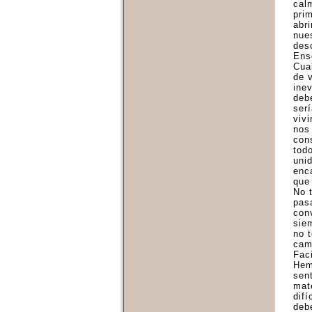
cal
pri
abr
nue
des
Ens
Cua
de 
inev
deb
serí
vivi
nos
con
tod
uni
enc
que 
No 
pasa
con
sie
no 
cam
Faci
Hem
sen
mat
dif
deb