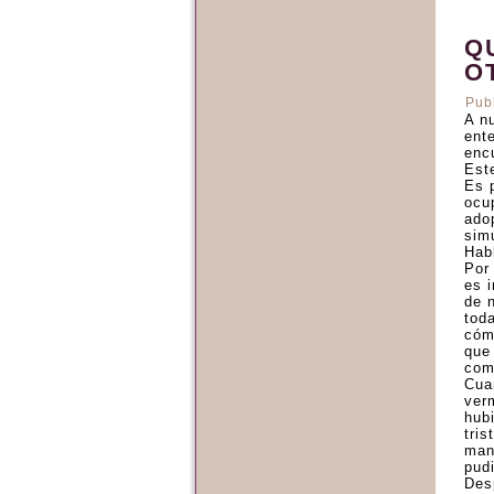
Q
O
Pub
A n
ent
enc
Este
Es p
ocu
ado
sim
Hab
Por
es 
de n
tod
cóm
que
comp
Cua
verm
hub
tris
man
pud
Des