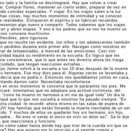
su lado y la familia se desintegrará. Hay que volver a crear
ar. Comprar flores, mantener un cierto orden, preparar de vez en
ndo comidas especiales. Y viajar. En los viajes salen a la luz
has cosas, hay muchos momentos de intimidad y se conocen
s realidades. Enriquecen el espíritu y se fabrican recuerdos.
resentan algo nuevo a compartir. Todos sabemos que los viajes
rran y abren etapas. Y eso a los padres que se nos ha muerto un
o nos conviene muchísimo.
flexibles, pero rigurosos
que no resulte tan evidente, los niños y los adolescentes también
án perdidos durante este primer año. Navegan como nosotros en
mar de tempestades, a merced de las emociones. Casi con
uridad bajará su rendimiento en la escuela. Es lógico que les
te concentrarse, que lo que antes les divertía ahora les traiga
 cuidado, que tengan reacciones extrañas…
hijo Jaime volvió a la escuela a los 10 días después de la muerte
su hermano. Fue muy duro para él. Algunas veces se levantaba y
 decía que no podía ir. Entonces nos quedábamos juntos en casa,
entando darnos calor. Necesitaba reconfortarse.
o en otros momentos le convenía que le paráramos los pies. Me
licaré: intentamos que no adoptara una actitud victimista, del
o: “como ha muerto mi hermano a mí me da igual todo” Un día le
liqué que lo que nos sucedía a nosotros ha pasado siempre. “En
stra ciudad -le recordé- ahora mismo en las salas de espera de
UVI hay familias que están llorando la muerte inevitable de un ser
rido. Y muchos de ellos se quedarán hoy sin hermano, sin hijo,
padre… No eres ni serás el único en vivir un dolor así”. Se lo dije
a que reaccionara y funcionó.
ro cómo saber hasta donde hay que tirar de la cuerda sin que se
pa? Hay que guiarse por la intuición y el sentido común y