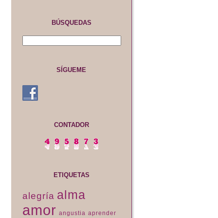
BÚSQUEDAS
SÍGUEME
CONTADOR
ETIQUETAS
alma
alegría
amor
angustia
aprender