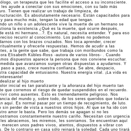
ólogo, un terapeuta que les facilite el acceso a su inconsciente.
 les ayude a conectar con sus emociones, con su lado más
ro. Tienen que realizar un trabajo de limpieza, de
tructuración. Es absolutamente necesario. Están capacitados para
 y para mucho más, tengan la edad que tengan.
ndo un niño o un adolescente vive la muerte de un hermano se
stiona la existencia ¿Qué es la muerte, qué ocurre después,
de está mi hermano…?. Es natural, necesita entender. Y para eso
preciso recurrir al conocimiento. Los padres no podemos
darnos con los brazos cruzados. Nos toca aprender, crecer
iritualmente y ofrecerle respuestas. Hemos de acudir a las
ntes, a la gente que sabe, que trabaja con moribundos como la
tora Elisabeth Kübles-Ross -autora de varios libros- . Cuando
amos dispuestos aparece la persona que nos conviene escuchar.
 medida que avanzamos surgen otras dispuestas a ayudarnos. Y
, paso a paso, crece nuestra confianza. Se abre, despacio,
stra capacidad de entusiasmo. Nuestra energía vital. ¡La vida es
interesante!
dealizar al hijo muerto
olor inicial es tan paralizante y la añoranza del hijo muerto tan
rte que corremos el riesgo de quedar suspendidos en el recuerdo.
vivir como ausentes. Esto es tremendamente peligroso. Nos
tancia del mundo y, sobre todo, de los seres queridos que todavía
án aquí. Es normal pasar por un tiempo de recogimiento, de luto.
 sin perder de vista a nuestros otros hijos. Al que se ha ido con
stro amor le basta. Pero los demás se apagan si no les
ostramos constantemente nuestro cariño. Necesitan con urgencia
 les abracemos, les miremos, les sonriamos. Se encuentran aquí
e merecen unos padres vivos, atentos, dispuestos a vibrar con
s. De lo contrario en casa sólo reinará la soledad. Cada uno tirará