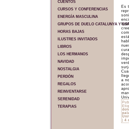
CUENTOS
Es 
CURSOS Y CONFERENCIAS
rep
son
ENERGÍA MASCULINA
enci
hab
GRUPOS DE DUELO CATALUNYA Y ES
cre
HORAS BAJAS
com
est
ILUSTRES INVITADOS
hab
nue
LIBROS
cur
LOS HERMANOS
des
imp
NAVIDAD
ver
sur
NOSTALGIA
Cua
lle
PERDÓN
a n
REGALOS
aco
apr
REINVENTARSE
marc
Uni
SERENIDAD
Pub
Eti
TERAPIAS
dol
pal
Uni
|
4 