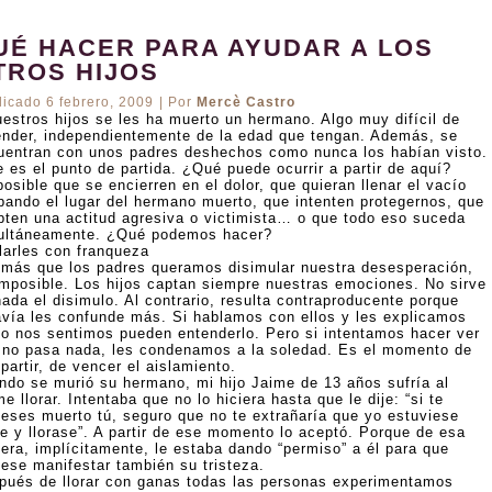
UÉ HACER PARA AYUDAR A LOS
TROS HIJOS
licado
6 febrero, 2009
|
Por
Mercè Castro
uestros hijos se les ha muerto un hermano. Algo muy difícil de
ender, independientemente de la edad que tengan. Además, se
uentran con unos padres deshechos como nunca los habían visto.
 es el punto de partida. ¿Qué puede ocurrir a partir de aquí?
osible que se encierren en el dolor, que quieran llenar el vacío
pando el lugar del hermano muerto, que intenten protegernos, que
pten una actitud agresiva o victimista… o que todo eso suceda
ultáneamente. ¿Qué podemos hacer?
larles con franqueza
 más que los padres queramos disimular nuestra desesperación,
imposible. Los hijos captan siempre nuestras emociones. No sirve
ada el disimulo. Al contrario, resulta contraproducente porque
avía les confunde más. Si hablamos con ellos y les explicamos
o nos sentimos pueden entenderlo. Pero si intentamos hacer ver
 no pasa nada, les condenamos a la soledad. Es el momento de
artir, de vencer el aislamiento.
ndo se murió su hermano, mi hijo Jaime de 13 años sufría al
e llorar. Intentaba que no lo hiciera hasta que le dije: “si te
ieses muerto tú, seguro que no te extrañaría que yo estuviese
te y llorase”. A partir de ese momento lo aceptó. Porque de esa
era, implícitamente, le estaba dando “permiso” a él para que
iese manifestar también su tristeza.
pués de llorar con ganas todas las personas experimentamos