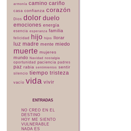
camino
cariño
armonía
corazón
confianza
casa
dolor
duelo
Dios
emociones
energía
familia
esencia
esperanza
hijo
llorar
felicidad
hijos
luz
madre
miedo
mente
muerte
mujeres
mundo
Navidad
nostalgia
paciencia
padres
oportunidad
paz
rabia
sentir
sentimientos
tiempo
tristeza
silencio
vida
vivir
vacío
ENTRADAS
NO CREO EN EL
DESTINO
HOY ME SIENTO
VULNERABLE
NADA ES