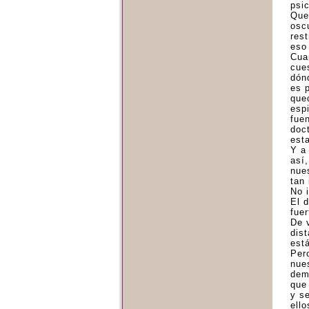
psic
Que
oscu
res
eso
Cua
cue
dón
es 
que
esp
fue
doc
est
Y a
así
nue
tan 
No i
El d
fue
De 
dis
est
Pero
nue
dem
que
y s
ello