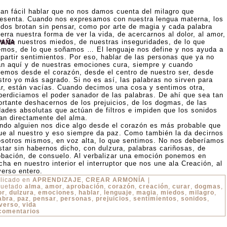
tan fácil hablar que no nos damos cuenta del milagro que
resenta. Cuando nos expresamos con nuestra lengua materna, los
idos brotan sin pensar, como por arte de magia y cada palabra
erra nuestra forma de ver la vida, de acercarnos al dolor, al amor,
la de nuestros miedos, de nuestras inseguridades, de lo que
PAÑA
emos, de lo que soñamos … El lenguaje nos define y nos ayuda a
partir sentimientos. Por eso, hablar de las personas que ya no
án aquí y de nuestras emociones cura, siempre y cuando
lemos desde el corazón, desde el centro de nuestro ser, desde
stro yo más sagrado. Si no es así, las palabras no sirven para
ar, están vacías. Cuando decimos una cosa y sentimos otra,
perdiciamos el poder sanador de las palabras. De ahí que sea tan
ortante deshacernos de los prejuicios, de los dogmas, de las
dades absolutas que actúan de filtros e impiden que los sonidos
jan directamente del alma.
ndo alguien nos dice algo desde el corazón es más probable que
gue al nuestro y eso siempre da paz. Como también la da decirnos
osotros mismos, en voz alta, lo que sentimos. No nos deberíamos
star sin habernos dicho, con dulzura, palabras cariñosas, de
obación, de consuelo. Al verbalizar una emoción ponemos en
ha en nuestro interior el interruptor que nos une ala Creación, al
verso entero.
licado en
APRENDIZAJE
,
CREAR ARMONÍA
|
quetado
alma
,
amor
,
aprobación
,
corazón
,
creación
,
curar
,
dogmas
,
or
,
dulzura
,
emociones
,
hablar
,
lenguaje
,
magia
,
miedos
,
milagro
,
abra
,
paz
,
pensar
,
personas
,
prejuicios
,
sentimientos
,
sonidos
,
verso
,
vida
comentarios