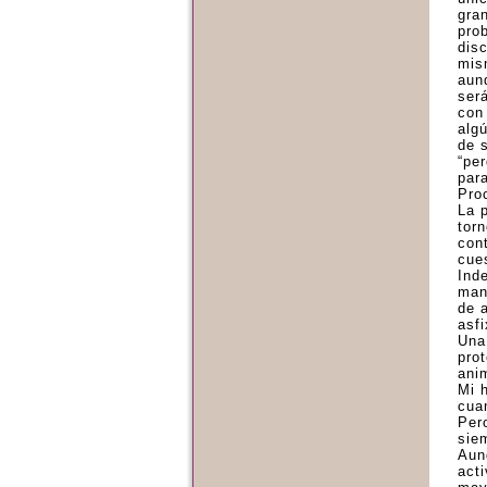
gra
pro
dis
mis
aun
ser
con
alg
de 
“per
para
Pro
La 
torn
con
cue
Ind
man
de 
asfi
Una
pro
anim
Mi h
cua
Per
sie
Aun
act