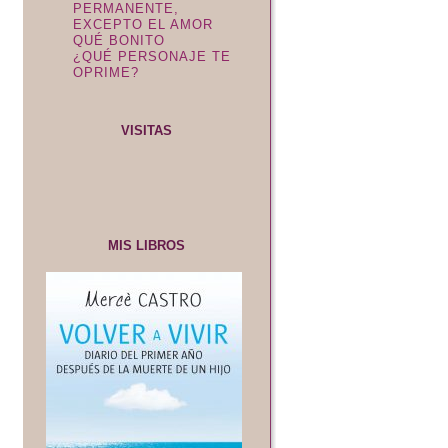
PERMANENTE,
EXCEPTO EL AMOR
QUÉ BONITO
¿QUÉ PERSONAJE TE
OPRIME?
VISITAS
MIS LIBROS