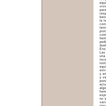
equ
vivi
par
resp
basu
la 
con
ten
pro
com
hem
ped
due
Ense
Las 
una
inc
tont
equ
ext
y e
y v
pon
act
alg
hem
exp
no 
vari
úni