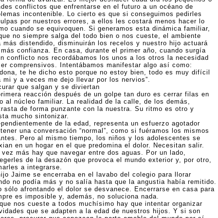
ndes conflictos que enfrentarse en el futuro a un océano de
blemas incontenible. Lo cierto es que si conseguimos pedirles
culpas por nuestros errores, a ellos les costará menos hacer lo
mo cuando se equivoquen. Si generamos esta dinámica familiar,
que no siempre salga del todo bien o nos cueste, el ambiente
á más distendido, disminuirán los recelos y nuestro hijo actuará
 más confianza. En casa, durante el primer año, cuando surgía
ún conflicto nos recordábamos los unos a los otros la necesidad
ser comprensivos. Intentábamos manifestar algo así como:
dona, te he dicho esto porque no estoy bien, todo es muy difícil
 mi y a veces me dejo llevar por los nervios”.
curar que salgan y se diviertan
primera reacción después de un golpe tan duro es cerrar filas en
o al núcleo familiar. La realidad de la calle, de los demás,
trasta de forma punzante con la nuestra. Su ritmo es otro y
sta mucho sintonizar.
ependientemente de la edad, representa un esfuerzo agotador
tener una conversación “normal”, como si fuéramos los mismos
antes. Pero al mismo tiempo, los niños y los adolescentes se
xian en un hogar en el que predomina el dolor. Necesitan salir.
 vez más hay que navegar entre dos aguas. Por un lado,
tegerles de la desazón que provoca el mundo exterior y, por otro,
arles a integrarse.
ijo Jaime se encerraba en el lavabo del colegio para llorar
ndo no podía más y no salía hasta que la angustia había remitido.
o sólo afrontando el dolor se desvanece. Encerrarse en casa para
mpre es imposible y, además, no soluciona nada.
que nos cueste a todos muchísimo hay que intentar organizar
ividades que se adapten a la edad de nuestros hijos. Y si son