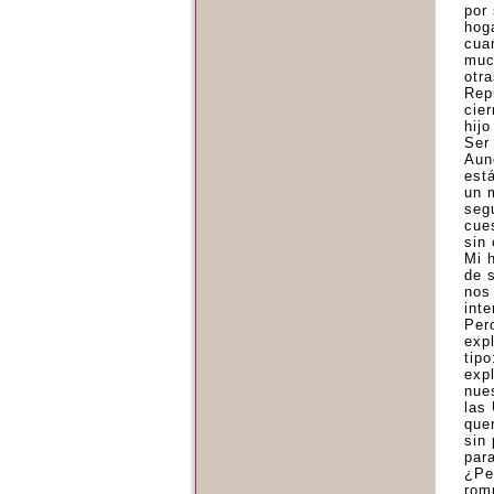
por 
hog
cua
muc
otra
Rep
cie
hij
Ser 
Aun
est
un 
seg
cues
sin
Mi 
de 
nos
int
Per
exp
tip
exp
nue
las 
que
sin 
par
¿Pe
rom