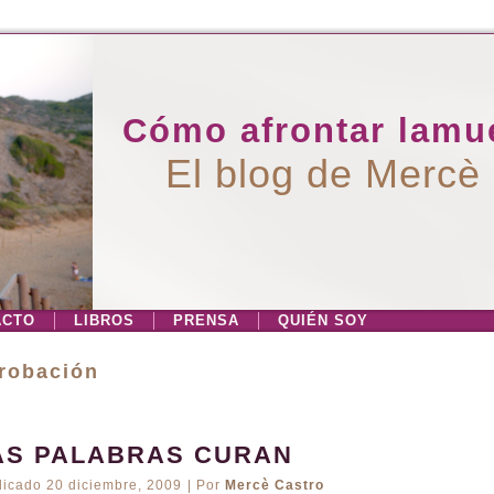
Cómo afrontar lamue
El blog de Mercè
ACTO
LIBROS
PRENSA
QUIÉN SOY
robación
AS PALABRAS CURAN
licado
20 diciembre, 2009
|
Por
Mercè Castro