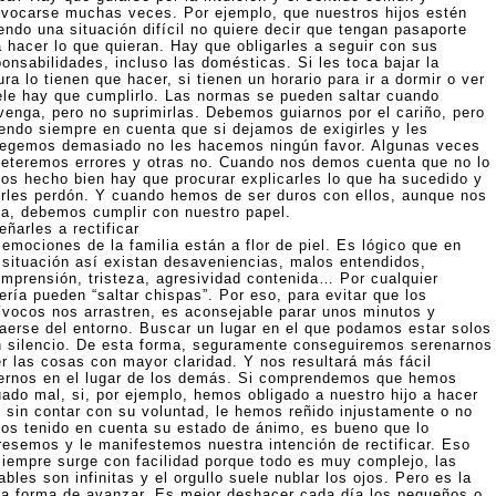
ivocarse muchas veces. Por ejemplo, que nuestros hijos estén
endo una situación difícil no quiere decir que tengan pasaporte
a hacer lo que quieran. Hay que obligarles a seguir con sus
onsabilidades, incluso las domésticas. Si les toca bajar la
ra lo tienen que hacer, si tienen un horario para ir a dormir o ver
tele hay que cumplirlo. Las normas se pueden saltar cuando
venga, pero no suprimirlas. Debemos guiarnos por el cariño, pero
iendo siempre en cuenta que si dejamos de exigirles y les
tegemos demasiado no les hacemos ningún favor. Algunas veces
eteremos errores y otras no. Cuando nos demos cuenta que no lo
os hecho bien hay que procurar explicarles lo que ha sucedido y
irles perdón. Y cuando hemos de ser duros con ellos, aunque nos
la, debemos cumplir con nuestro papel.
ñarles a rectificar
emociones de la familia están a flor de piel. Es lógico que en
 situación así existan desaveniencias, malos entendidos,
omprensión, tristeza, agresividad contenida… Por cualquier
ería pueden “saltar chispas”. Por eso, para evitar que los
ívocos nos arrastren, es aconsejable parar unos minutos y
raerse del entorno. Buscar un lugar en el que podamos estar solos
n silencio. De esta forma, seguramente conseguiremos serenarnos
er las cosas con mayor claridad. Y nos resultará más fácil
ernos en el lugar de los demás. Si comprendemos que hemos
uado mal, si, por ejemplo, hemos obligado a nuestro hijo a hacer
o sin contar con su voluntad, le hemos reñido injustamente o no
os tenido en cuenta su estado de ánimo, es bueno que lo
resemos y le manifestemos nuestra intención de rectificar. Eso
siempre surge con facilidad porque todo es muy complejo, las
ables son infinitas y el orgullo suele nublar los ojos. Pero es la
ca forma de avanzar. Es mejor deshacer cada día los pequeños o