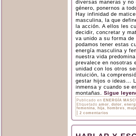
diversas maneras y no 
género, ponernos a tod
Hay infinidad de matice
masculina, la que defin
la acción. A ellos les 
decidir, concretar y ma
va unido a su forma de
podamos tener estas c
energía masculina y fe
nuestra vida predomina
prevalece en nosotras e
unidad con los otros se
intuición, la comprensi
gestar hijos o ideas… L
inmensa y cuando se en
montañas.
Sigue leye
Publicado en
ENERGÍA MASC
Etiquetado
amor
,
dolor
,
energ
femenina
,
hija
,
hombres
,
muj
|
2 comentarios