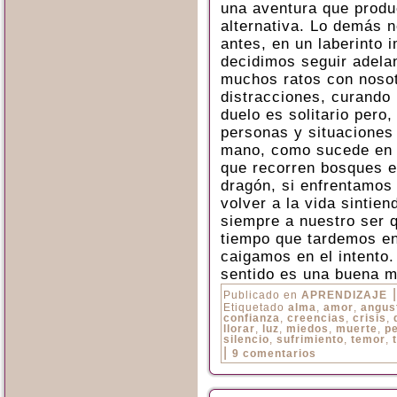
una aventura que produ
alternativa. Lo demás n
antes, en un laberinto 
decidimos seguir adela
muchos ratos con nosot
distracciones, curando 
duelo es solitario pero
personas y situaciones
mano, como sucede en l
que recorren bosques 
dragón, si enfrentamos
volver a la vida sintie
siempre a nuestro ser 
tiempo que tardemos en
caigamos en el intento
sentido es una buena ma
|
Publicado en
APRENDIZAJE
Etiquetado
alma
,
amor
,
angus
confianza
,
creencias
,
crisis
,
llorar
,
luz
,
miedos
,
muerte
,
p
silencio
,
sufrimiento
,
temor
,
|
9 comentarios