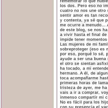
rememorar lo que hubie
los dos. Pero eso no im
cuatro no nos une otro 
sentir amor es tan reco
y contenta, ya sé que p
me ocurre a menudo… A
de este blog, se nos h
a vivir hasta el final 
impide tener momentos 
Las mujeres de mi fami
sobreproteger (eso es m
por eso, porqué lo sé,
ayude a ser una buena 
el otro se sientan asfi
ha tocado, a mi entende
hermano. A él, de algun
toca acompañarme hasta
primeras horas de lama
tristeza de ayer, me h
vais a ir a comprar, vo
inmenso compartir mi co
No es fácil para los hij
con su presencia el va