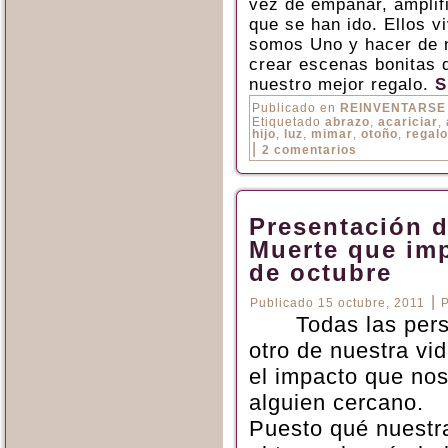
vez de empañar, amplif
que se han ido. Ellos v
somos Uno y hacer de n
crear escenas bonitas 
nuestro mejor regalo.
S
Publicado en
REINVENTARSE
Etiquetado
abrazo
,
acariciar
,
hijo
,
luz
,
mimar
,
otoño
,
regalo
|
2 comentarios
Presentación de
Muerte que imp
de octubre
|
Publicado
15 octubre, 2011
Todas las per
otro de nuestra vi
el impacto que nos
alguien cercano.
Puesto qué nuestra