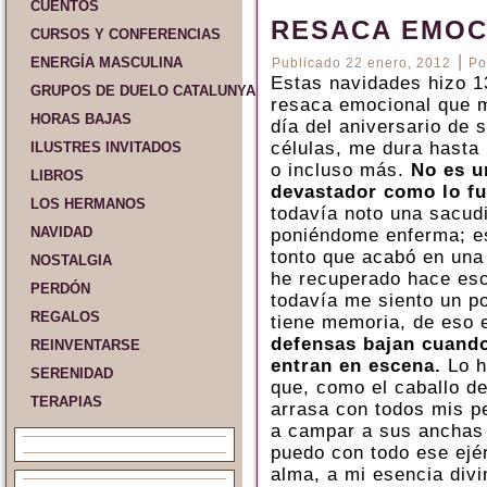
CUENTOS
RESACA EMOC
CURSOS Y CONFERENCIAS
|
ENERGÍA MASCULINA
Publicado
22 enero, 2012
Po
Estas navidades hizo 13
GRUPOS DE DUELO CATALUNYA Y ESPAÑA
resaca emocional que m
HORAS BAJAS
día del aniversario de 
células, me dura hasta 
ILUSTRES INVITADOS
o incluso más.
No es u
LIBROS
devastador como lo fu
LOS HERMANOS
todavía noto una sacud
NAVIDAD
poniéndome enferma; e
tonto que acabó en una
NOSTALGIA
he recuperado hace es
PERDÓN
todavía me siento un po
REGALOS
tiene memoria, de eso 
defensas bajan cuando
REINVENTARSE
entran en escena.
Lo h
SERENIDAD
que, como el caballo d
TERAPIAS
arrasa con todos mis p
a campar a sus anchas 
puedo con todo ese ejér
alma, a mi esencia div