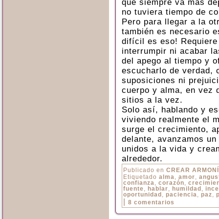
que siempre va más dep
no tuviera tiempo de co
Pero para llegar a la ot
también es necesario e
difícil es eso! Requier
interrumpir ni acabar l
del apego al tiempo y o
escucharlo de verdad, c
suposiciones ni prejuic
cuerpo y alma, en vez d
sitios a la vez.
Solo así, hablando y e
viviendo realmente el 
surge el crecimiento, 
delante, avanzamos un
unidos a la vida y cre
alrededor.
Publicado en
CREAR ARMON
Etiquetado
alma
,
amor
,
angus
confianza
,
corazón
,
crecimie
fuente
,
hablar
,
humildad
,
inc
oportunidad
,
paciencia
,
paz
,
|
8 comentarios