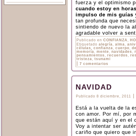
fuerza y el optimismo 
cuando estoy en horas
impulso de mis guías 
tan profunda que necesi
sintiendo de nuevo la a
agradable volver a sent
Publicado en
CONFIANZA
,
HO
Etiquetado
alegría
,
alma
,
aniv
células
,
confianza
,
cuerpo
,
d
memoría
,
mente
,
navidades
,
pensamientos
,
recuerdos
,
re
tristeza
,
tsunami
|
7 comentarios
NAVIDAD
|
Publicado
8 diciembre, 2011
Está a la vuelta de la e
con amor. Por mí, por m
que están aquí y en el 
Voy a intentar ser auté
cariño que quiero que 