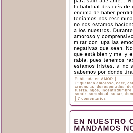
para salir adelante… No
lo habitual después de 
encima de haber perdido
teníamos nos recrimina
no nos estamos haciend
a los nuestros. Durant
amoroso y comprensivo
mirar con lupa las emo
negativas que sean. No
que está bien y mal y 
rabia, pues tenemos rab
estamos tristes, si no 
sabemos por donde tira
|
Publicado en
AMOR
Etiquetado
amoroso
,
caer
,
ca
creencias
,
desesperados
,
de
fuerza
,
hijos
,
incentirdumbre
sentir
,
serenidad
,
soltar
,
tie
|
7 comentarios
EN NUESTRO 
MANDAMOS N