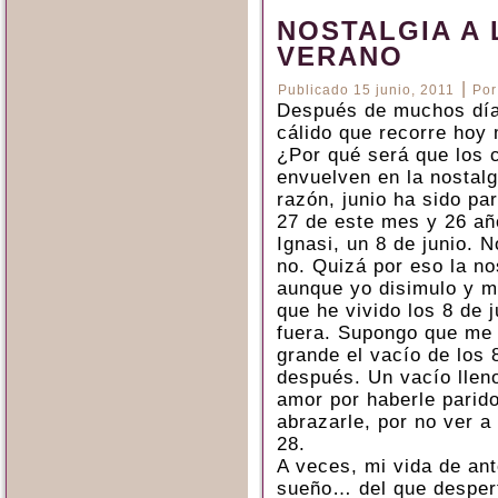
NOSTALGIA A 
VERANO
|
Publicado
15 junio, 2011
Por
Después de muchos días 
cálido que recorre hoy 
¿Por qué será que los 
envuelven en la nostal
razón, junio ha sido pa
27 de este mes y 26 añ
Ignasi, un 8 de junio. 
no. Quizá por eso la no
aunque yo disimulo y me
que he vivido los 8 de 
fuera. Supongo que me 
grande el vacío de los 
después. Un vacío lleno
amor por haberle parido
abrazarle, por no ver a
28.
A veces, mi vida de an
sueño… del que desper