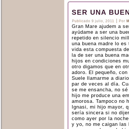
SER UNA BUE
|
Publicado
9 julio, 2011
Por
M
Gran Mare ajudem a se
ayúdame a ser una buen
repetido en silencio mi
una buena madre lo es 
vida esta compuesta d
la de ser una buena mad
hijos en condiciones mu
otro digamos que en otr
adoro. El pequeño, con 
Suele llamarme a diari
par de veces al día. C
se me ensancha, no sé 
hijo me produce una emo
amorosa. Tampoco no ha
Ignasi, mi hijo mayor, 
sería sincera si no dij
como ayer por la noch
y yo, no me caigan las