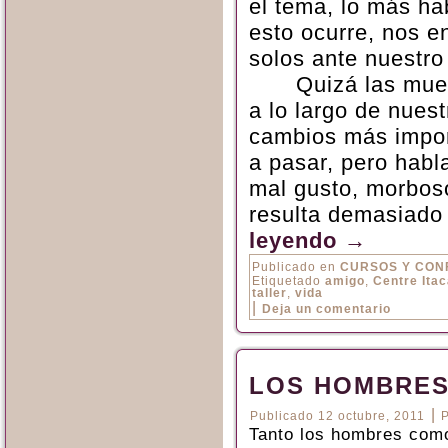
el tema, lo más ha
esto ocurre, nos e
solos ante nuestro 
Quizá las mue
a lo largo de nuest
cambios más impor
a pasar, pero habl
mal gusto, morbos
resulta demasiado 
leyendo
→
Publicado en
CURSOS Y CON
Etiquetado
amigo
,
Centre Ita
taller
,
vida
|
Deja un comentario
LOS HOMBRE
|
Publicado
12 octubre, 2011
Tanto los hombres com