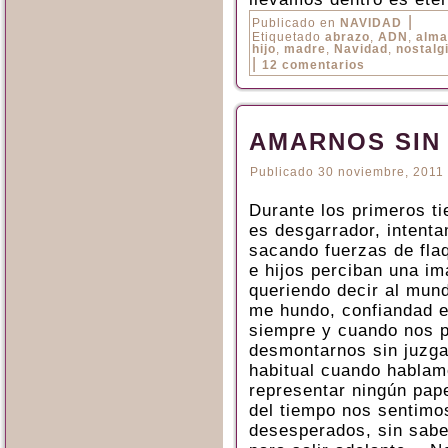
|
Publicado en
NAVIDAD
Etiquetado
abrazo
,
ADN
,
alma
hijo
,
madre
,
Navidad
,
nostalg
|
12 comentarios
AMARNOS SIN
Publicado
30 noviembre, 2011
Durante los primeros ti
es desgarrador, intenta
sacando fuerzas de fla
e hijos perciban una i
queriendo decir al mund
me hundo, confiandad e
siempre y cuando nos p
desmontarnos sin juzga
habitual cuando hablam
representar ningún pap
del tiempo nos sentimos
desesperados, sin saber