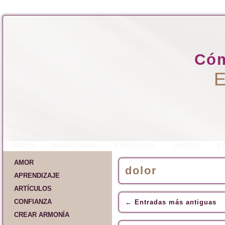
Cóm
E
INICIO
BIENVENIDA
CONTACTO
LIBROS
P
AMOR
dolor
APRENDIZAJE
ARTÍCULOS
CONFIANZA
←
Entradas más antiguas
CREAR ARMONÍA