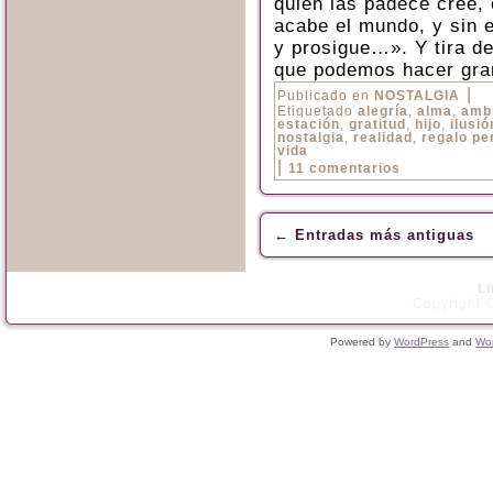
quien las padece cree, 
acabe el mundo, y sin
y prosigue…». Y tira d
que podemos hacer gra
|
Publicado en
NOSTALGIA
Etiquetado
alegría
,
alma
,
amb
estación
,
gratitud
,
hijo
,
ilusió
nostalgia
,
realidad
,
regalo pe
vida
|
11 comentarios
←
Entradas más antiguas
L
Copyright ©
Powered by
WordPress
and
Wo