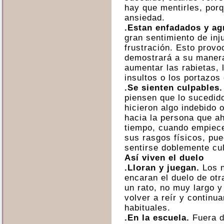
hay que mentirles, po
ansiedad.
.Estan enfadados y ag
gran sentimiento de inj
frustración. Esto prov
demostrará a su maner
aumentar las rabietas, 
insultos o los portazos
.Se sienten culpables.
piensen que lo sucedid
hicieron algo indebido 
hacia la persona que ah
tiempo, cuando empiec
sus rasgos físicos, pue
sentirse doblemente cu
Así viven el duelo
.Lloran y juegan.
Los n
encaran el duelo de otr
un rato, no muy largo y
volver a reír y continu
habituales.
.En la escuela.
Fuera de