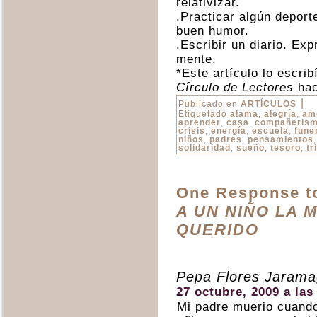
relativizar.
.Practicar algún deporte
buen humor.
.Escribir un diario. Ex
mente.
*Este artículo lo escri
Círculo de Lectores
hac
|
Publicado en
ARTÍCULOS
Etiquetado
alama
,
alegría
,
am
aprender
,
casa
,
compañeris
crisis
,
energía
,
escuela
,
fune
niños
,
padres
,
pensamientos
solidaridad
,
sueño
,
tesoro
,
tr
One Response 
A UN NIÑO LA 
QUERIDO
Pepa Flores Jaram
27 octubre, 2009 a las
Mi padre muerio cuando