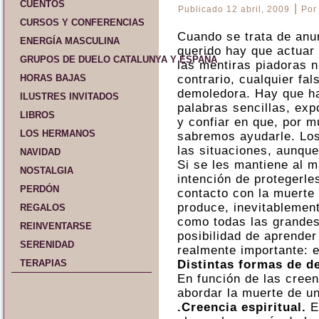
CUENTOS
|
Publicado
12 abril, 2009
Por
CURSOS Y CONFERENCIAS
Cuando se trata de anu
ENERGÍA MASCULINA
querido hay que actuar 
GRUPOS DE DUELO CATALUNYA Y ESPAÑA
las mentiras piadoras n
HORAS BAJAS
contrario, cualquier fa
demoledora. Hay que ha
ILUSTRES INVITADOS
palabras sencillas, ex
LIBROS
y confiar en que, por m
LOS HERMANOS
sabremos ayudarle. Los
las situaciones, aunque
NAVIDAD
Si se les mantiene al 
NOSTALGIA
intención de protegerle
PERDÓN
contacto con la muerte
produce, inevitablement
REGALOS
como todas las grandes
REINVENTARSE
posibilidad de aprender
SERENIDAD
realmente importante: e
TERAPIAS
Distintas formas de de
En función de las creen
abordar la muerte de u
.Creencia espiritual.
El