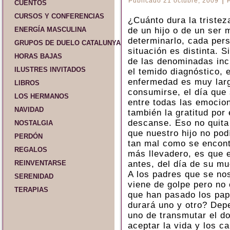
Publicado
21 octubre, 2009
CUENTOS
CURSOS Y CONFERENCIAS
¿Cuánto dura la tristez
ENERGÍA MASCULINA
de un hijo o de un ser
determinarlo, cada per
GRUPOS DE DUELO CATALUNYA Y ESPAÑA
situación es distinta. 
HORAS BAJAS
de las denominadas in
ILUSTRES INVITADOS
el temido diagnóstico, e
enfermedad es muy larg
LIBROS
consumirse, el día que
LOS HERMANOS
entre todas las emocio
NAVIDAD
también la gratitud por 
descanse. Eso no quita
NOSTALGIA
que nuestro hijo no pod
PERDÓN
tan mal como se encont
REGALOS
más llevadero, es que
REINVENTARSE
antes, del día de su mu
A los padres que se nos
SERENIDAD
viene de golpe pero no
TERAPIAS
que han pasado los pap
durará uno y otro? Dep
uno de transmutar el do
aceptar la vida y los c