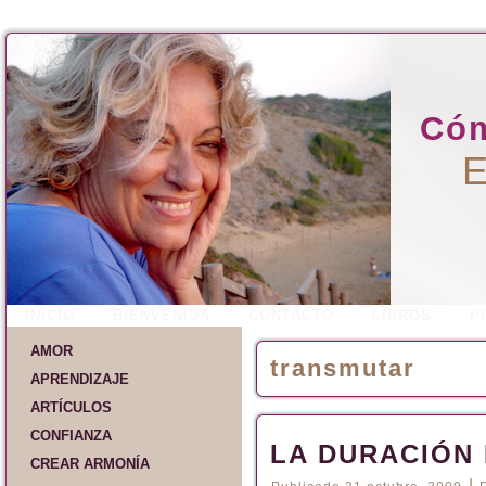
Cóm
E
INICIO
BIENVENIDA
CONTACTO
LIBROS
P
AMOR
transmutar
APRENDIZAJE
ARTÍCULOS
CONFIANZA
LA DURACIÓN
CREAR ARMONÍA
|