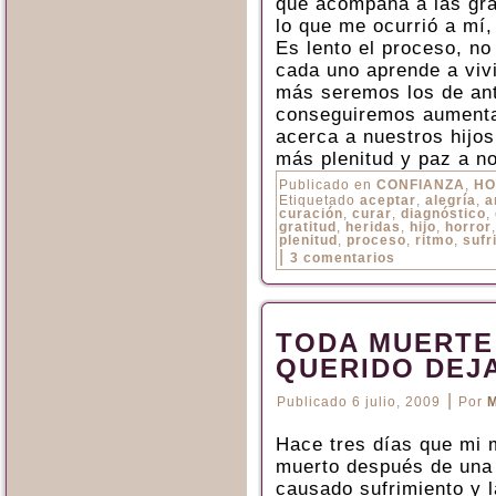
que acompaña a las gra
lo que me ocurrió a mí
Es lento el proceso, no
cada uno aprende a viv
más seremos los de an
conseguiremos aumentar
acerca a nuestros hijos
más plenitud y paz a n
Publicado en
CONFIANZA
,
HO
Etiquetado
aceptar
,
alegría
,
a
curación
,
curar
,
diagnóstico
,
gratitud
,
heridas
,
hijo
,
horror
plenitud
,
proceso
,
ritmo
,
sufr
|
3 comentarios
TODA MUERTE
QUERIDO DEJA
|
Publicado
6 julio, 2009
Por
M
Hace tres días que mi 
muerto después de una 
causado sufrimiento y l