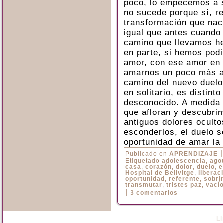
poco, lo empecemos a s
no sucede porque sí, r
transformación que nace
igual que antes cuando
camino que llevamos he
en parte, si hemos pod
amor, con ese amor en 
amarnos un poco más a 
camino del nuevo duelo
en solitario, es distinto
desconocido. A medida 
que afloran y descubri
antiguos dolores oculto
esconderlos, el duelo s
oportunidad de amar la 
|
Publicado en
APRENDIZAJE
Etiquetado
adolescencia
,
ago
casa
,
corazón
,
dolor
,
duelo
,
e
Hospital de Bellvitge
,
liberac
oportunidad
,
referente
,
sobri
transmutar
,
tristes paz
,
vací
|
3 comentarios
L