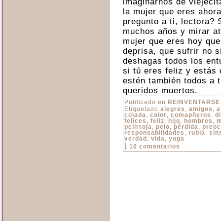
imaginarnos de viejecit
la mujer que eres ahora?
pregunto a ti, lectora? 
muchos años y mirar atr
mujer que eres hoy que
deprisa, que sufrir no 
deshagas todos los entu
si tú eres feliz y estás
estén también todos a t
queridos muertos.
Publicado en
REINVENTARSE
Etiquetado
alegres
,
amigos
,
a
colada
,
color
,
comapñeros
,
d
felices
,
feliz
,
hijo
,
hombres
,
m
pelirroja
,
pelo
,
pérdida
,
preoc
responsabilidades
,
rubia
,
sin
verdad
,
vida
,
yoga
|
10 comentarios