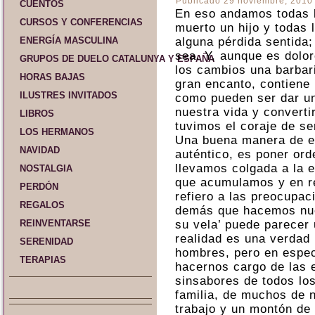
Publicado
29 noviembre, 2010
CUENTOS
En eso andamos todas 
CURSOS Y CONFERENCIAS
muerto un hijo y todas 
ENERGÍA MASCULINA
alguna pérdida sentida; 
sea. Y, aunque es dolo
GRUPOS DE DUELO CATALUNYA Y ESPAÑA
los cambios una barbari
HORAS BAJAS
gran encanto, contiene 
ILUSTRES INVITADOS
como pueden ser dar un
nuestra vida y converti
LIBROS
tuvimos el coraje de se
LOS HERMANOS
Una buena manera de e
NAVIDAD
auténtico, es poner ord
llevamos colgada a la e
NOSTALGIA
que acumulamos y en re
PERDÓN
refiero a las preocupac
REGALOS
demás que hacemos nue
REINVENTARSE
su vela’ puede parecer 
realidad es una verdad 
SERENIDAD
hombres, pero en espec
TERAPIAS
hacernos cargo de las 
sinsabores de todos los
familia, de muchos de 
trabajo y un montón de