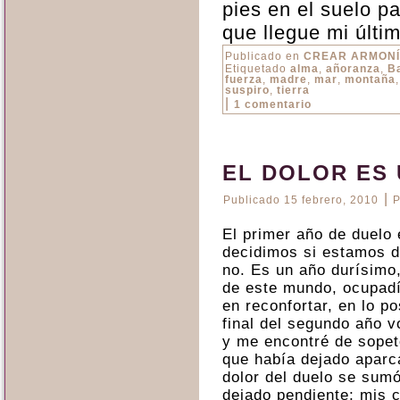
pies en el suelo p
que llegue mi últi
Publicado en
CREAR ARMON
Etiquetado
alma
,
añoranza
,
B
fuerza
,
madre
,
mar
,
montaña
suspiro
,
tierra
|
1 comentario
EL DOLOR ES
|
Publicado
15 febrero, 2010
P
El primer año de duelo 
decidimos si estamos d
no. Es un año durísimo
de este mundo, ocupadí
en reconfortar, en lo po
final del segundo año vo
y me encontré de sopetó
que había dejado aparc
dolor del duelo se sum
dejado pendiente; mis c