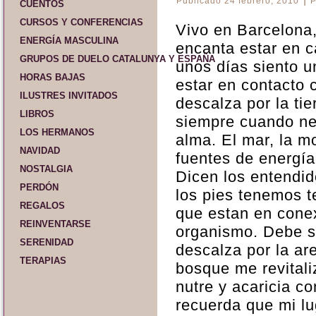
Publicado
24 febrero, 2010
P
CUENTOS
CURSOS Y CONFERENCIAS
Vivo en Barcelona
ENERGÍA MASCULINA
encanta estar en 
GRUPOS DE DUELO CATALUNYA Y ESPAÑA
unos días siento u
HORAS BAJAS
estar en contacto 
ILUSTRES INVITADOS
descalza por la ti
LIBROS
siempre cuando nec
LOS HERMANOS
alma. El mar, la 
NAVIDAD
fuentes de energía 
NOSTALGIA
Dicen los entendid
PERDÓN
los pies tenemos 
REGALOS
que estan en cone
REINVENTARSE
organismo. Debe se
SERENIDAD
descalza por la are
TERAPIAS
bosque me revitali
nutre y acaricia c
recuerda que mi lu