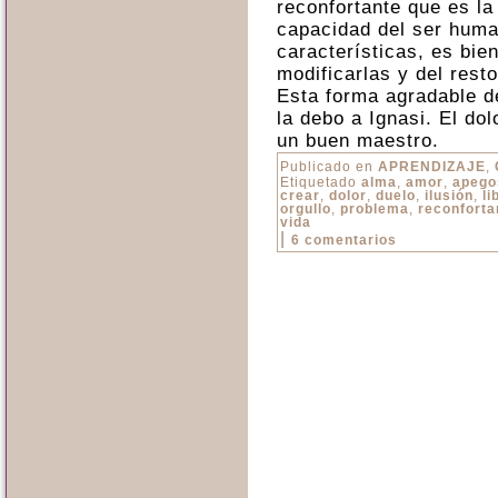
reconfortante que es la
capacidad del ser huma
características, es bie
modificarlas y del rest
Esta forma agradable de
la debo a Ignasi. El dol
un buen maestro.
Publicado en
APRENDIZAJE
,
Etiquetado
alma
,
amor
,
apego
crear
,
dolor
,
duelo
,
ilusión
,
li
orgullo
,
problema
,
reconforta
vida
|
6 comentarios