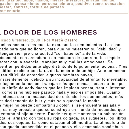
res
,
gratitud
,
hijos
,
ilusión
,
inercia
,
literatura
,
mirada
,
mundo
,
igación
,
pensamiento
,
persona
,
pintura
,
positivo
,
ramo
,
sensación
nestar
,
sonrisa
,
tortilla de patatas
comentario
L DOLOR DE LOS HOMBRES
licado
6 febrero, 2009
|
Por
Mercè Castro
uchos hombres les cuesta expresar los sentimientos. Les han
cado para que no lloren, para que no muestren su “debilidad” y
tengan siempre una actitud “combatiente” ante la vida.
cisamente esa armadura, esa máscara de guerrero, les impide
ectar con la esencia. Manejan muy mal las emociones. Se
uentran perdidos ante algo distinto de lo puramente racional. Y es
difícil explicar con la razón la muerte de un hijo. Ante un hecho
, tan difícil de entender, algunos hombres huyen,
onscientemente, debido a su incapacidad de afrontar lo inevitable.
refugian en la acción; trabajan más que nunca, llenan su tiempo
un sinfín de actividades que les impiden pensar, sentir. Intentan
ir como si no hubiese pasado nada y eso es imposible. Cuanto
 intensa sea su incapacidad de entender los sentimientos, más
esidad tendrán de huir y más sola quedará la madre.
a mujer no puede compartir su dolor, si se encuentra aislada y
a, es muy probable que se construya un mundo de recuerdos que
e entorno al hijo ausente. Puede ser que mantenga su habitación
cta; el armario con toda su ropa colgada, sus juguetes, los libros
odos sus objetos tal como estaban el último día. La atmósfera de
casa queda suspendida en el pasado y ella deambula sonámbula