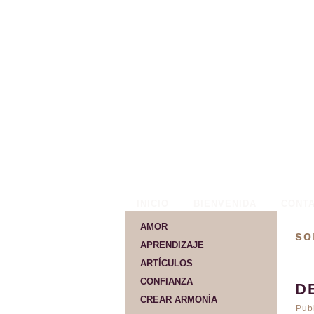
INICIO
BIENVENIDA
CONT
AMOR
so
APRENDIZAJE
ARTÍCULOS
CONFIANZA
D
CREAR ARMONÍA
Pub