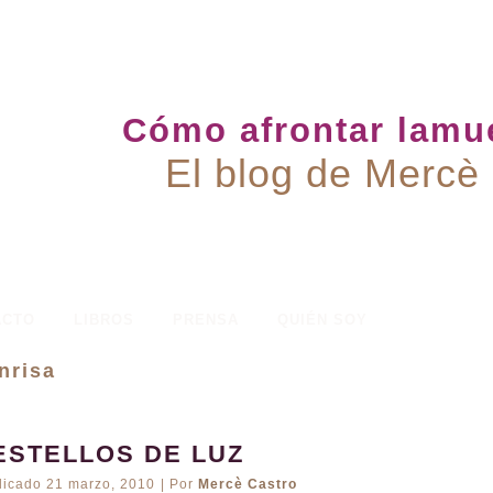
Cómo afrontar lamue
El blog de Mercè
ACTO
LIBROS
PRENSA
QUIÉN SOY
nrisa
ESTELLOS DE LUZ
licado
21 marzo, 2010
|
Por
Mercè Castro