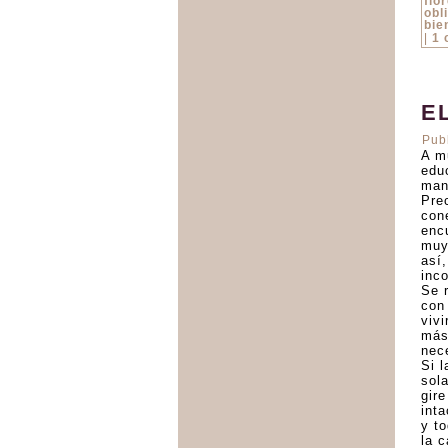
flo
obl
bie
|
1 
E
Pub
A m
edu
man
Pre
con
enc
muy 
así
inc
Se 
con 
viv
más
nec
Si l
sol
gir
inta
y t
la 