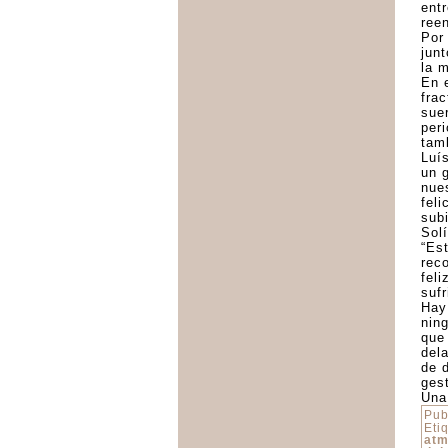
ent
ree
Por 
junt
la m
En 
fra
sue
per
tam
Luí
un 
nue
fel
sub
Sol
“Es
rec
fel
suf
Hay
nin
que 
del
de 
ges
Una 
Pub
Eti
atm