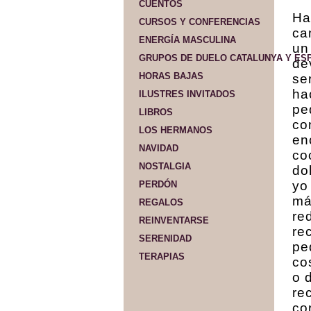
CUENTOS
Ha
CURSOS Y CONFERENCIAS
ca
ENERGÍA MASCULINA
un
GRUPOS DE DUELO CATALUNYA Y ES
de
HORAS BAJAS
se
ha
ILUSTRES INVITADOS
pe
LIBROS
co
LOS HERMANOS
en
NAVIDAD
co
NOSTALGIA
do
yo
PERDÓN
má
REGALOS
re
REINVENTARSE
re
SERENIDAD
pe
TERAPIAS
co
o 
re
co