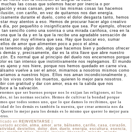
 muchas las cosas que solemos hacer por inercia o por
igación y esas cansan, pero si las mismas cosas las hacemos
 ilusión, con cariño, en vez de quitarnos nos dan energía.
cisamente durante el duelo, como el dolor desgasta tanto, hemos
estar muy atentos a eso. Hemos de procurar hacer algo creativo
 día, por pequeñito o insignificante que sea. Por ejemplo, ofrecer
o tan sencillo como una sonrisa o una mirada cariñosa, crea en la
sona que la da y en la que la recibe una agradable sensación de
nestar, por muy efímera que sea. Hay que buscar eso, sumar
tellos de amor que alimenten poco a poco el alma.
os tenemos algún don, algo que hacemos bien y podemos ofrecer
os demás y, precisamente, dar es la otra llave que abre nuestro
azón. Es normal que al principio del duelo nos encerremos porque
dolor es tan intenso que instintivamente nos replegamos. El mundo
 es ajeno y nos hiere, porque nos hemos quedado en carne viva.
bálsamo vuelve a ser el amor, mimarnos a nosotros mismos como
aríamos a nuestros hijos. Ellos nos aman incondicionalmente y,
to los vivos como los muertos, quieren lo mejor para nosotros.
ibir con gratitud y dar con amor, esa es la salida que nos
duce a la salvación.
enemos que ser buenos porque nos lo exijan las religiones, ni los
dos, ni las normas sociales. Hemos de cultivar la bondad porque
mos que todos somos uno, que lo que damos lo recibimos, que la
cidad de los demás es también la nuestra, que crear armonia nos da
 Querer lo mejor para los demás es lo mismo que querer lo mejor para
tros.
licado en
REINVENTARSE
|
quetado
acción
,
alma
,
amor
,
arte
,
bálsamo
,
cariño
,
casa
,
corazón
,
atividad
,
destellos
,
dolor
,
don
,
duelo
,
energía
,
escultura
,
esencia
,