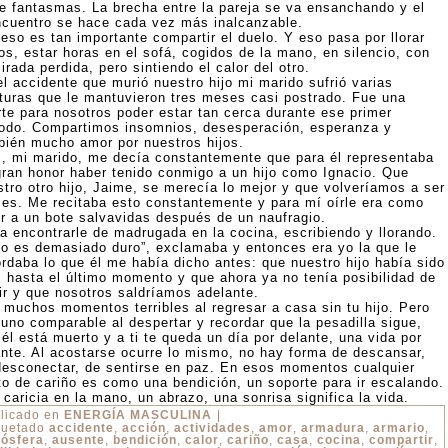
re fantasmas. La brecha entre la pareja se va ensanchando y el
ncuentro se hace cada vez más inalcanzable.
eso es tan importante compartir el duelo. Y eso pasa por llorar
os, estar horas en el sofá, cogidos de la mano, en silencio, con
irada perdida, pero sintiendo el calor del otro.
el accidente que murió nuestro hijo mi marido sufrió varias
cturas que le mantuvieron tres meses casi postrado. Fue una
rte para nosotros poder estar tan cerca durante ese primer
iodo. Compartimos insomnios, desesperación, esperanza y
bién mucho amor por nuestros hijos.
s, mi marido, me decía constantemente que para él representaba
gran honor haber tenido conmigo a un hijo como Ignacio. Que
stro otro hijo, Jaime, se merecía lo mejor y que volveríamos a ser
ices. Me recitaba esto constantemente y para mí oírle era como
ir a un bote salvavidas después de un naufragio.
ía encontrarle de madrugada en la cocina, escribiendo y llorando.
to es demasiado duro”, exclamaba y entonces era yo la que le
ordaba lo que él me había dicho antes: que nuestro hijo había sido
iz hasta el último momento y que ahora ya no tenía posibilidad de
rir y que nosotros saldríamos adelante.
 muchos momentos terribles al regresar a casa sin tu hijo. Pero
guno comparable al despertar y recordar que la pesadilla sigue,
él está muerto y a ti te queda un día por delante, una vida por
ante. Al acostarse ocurre lo mismo, no hay forma de descansar,
desconectar, de sentirse en paz. En esos momentos cualquier
to de cariño es como una bendición, un soporte para ir escalando.
caricia en la mano, un abrazo, una sonrisa significa la vida.
licado en
ENERGÍA MASCULINA
|
quetado
accidente
,
acción
,
actividades
,
amor
,
armadura
,
armario
,
ósfera
,
ausente
,
bendición
,
calor
,
cariño
,
casa
,
cocina
,
compartir
,