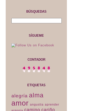
BÚSQUEDAS
SÍGUEME
CONTADOR
ETIQUETAS
alma
alegría
amor
angustia
aprender
camino
cariño
armonía