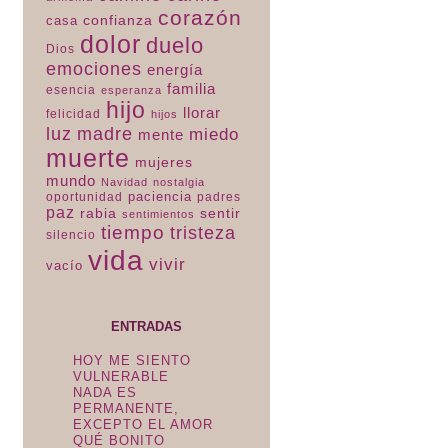
corazón
confianza
casa
dolor
duelo
Dios
emociones
energía
familia
esencia
esperanza
hijo
llorar
felicidad
hijos
luz
madre
miedo
mente
muerte
mujeres
mundo
Navidad
nostalgia
paciencia
padres
oportunidad
paz
rabia
sentir
sentimientos
tiempo
tristeza
silencio
vida
vivir
vacío
ENTRADAS
HOY ME SIENTO
VULNERABLE
NADA ES
PERMANENTE,
EXCEPTO EL AMOR
QUÉ BONITO