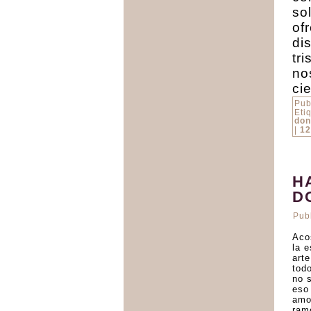
so
of
di
tr
no
cie
Pub
Eti
don
|
12
H
D
Pub
Acos
la 
arte
tod
no 
eso
amo
ramo