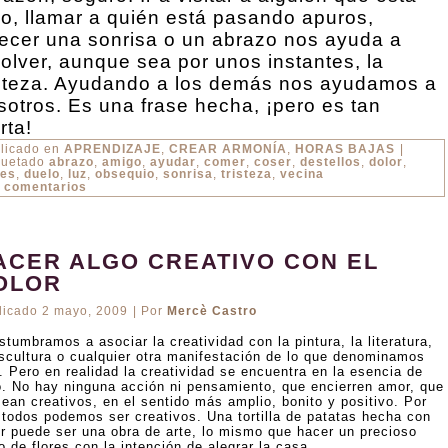
lo, llamar a quién está pasando apuros,
recer una sonrisa o un abrazo nos ayuda a
solver, aunque sea por unos instantes, la
isteza. Ayudando a los demás nos ayudamos a
sotros. Es una frase hecha, ¡pero es tan
rta!
licado en
APRENDIZAJE
,
CREAR ARMONÍA
,
HORAS BAJAS
|
quetado
abrazo
,
amigo
,
ayudar
,
comer
,
coser
,
destellos
,
dolor
,
es
,
duelo
,
luz
,
obsequio
,
sonrisa
,
tristeza
,
vecina
 comentarios
ACER ALGO CREATIVO CON EL
OLOR
licado
2 mayo, 2009
|
Por
Mercè Castro
tumbramos a asociar la creatividad con la pintura, la literatura,
escultura o cualquier otra manifestación de lo que denominamos
. Pero en realidad la creatividad se encuentra en la esencia de
o. No hay ninguna acción ni pensamiento, que encierren amor, que
sean creativos, en el sentido más amplio, bonito y positivo. Por
 todos podemos ser creativos. Una tortilla de patatas hecha con
r puede ser una obra de arte, lo mismo que hacer un precioso
 de flores con la intención de alegrar la casa.