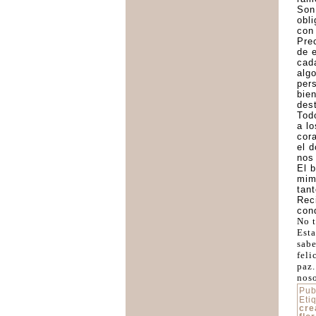
Son
obl
con
Pre
de 
cada
alg
per
bie
des
Tod
a l
cor
el 
nos
El 
mim
tan
Rec
con
No t
Esta
sabe
feli
paz.
noso
Pub
Eti
cre