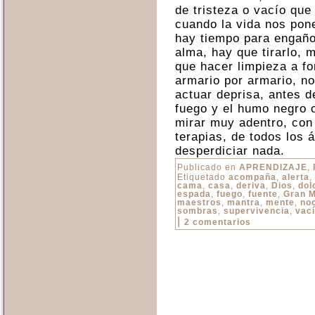
de tristeza o vacío qu
cuando la vida nos pone
hay tiempo para engaños
alma, hay que tirarlo, 
que hacer limpieza a fo
armario por armario, n
actuar deprisa, antes de
fuego y el humo negro
mirar muy adentro, con
terapias, de todos los
desperdiciar nada.
Publicado en
APRENDIZAJE
,
Etiquetado
acompaña
,
alerta
,
cama
,
casa
,
deriva
,
Dios
,
dol
espada
,
fuego
,
fuente
,
Gran 
maestros
,
mantra
,
mente
,
no
sombras
,
supervivencia
,
vac
|
2 comentarios