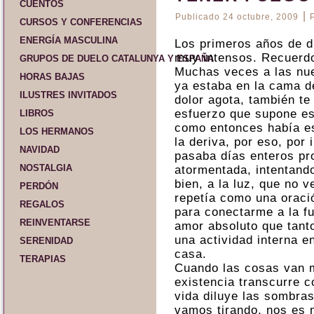
CUENTOS
|
Publicado
24 octubre, 2009
CURSOS Y CONFERENCIAS
ENERGÍA MASCULINA
Los primeros años de du
muy intensos. Recuerdo
GRUPOS DE DUELO CATALUNYA Y ESPAÑA
Muchas veces a las nue
HORAS BAJAS
ya estaba en la cama d
ILUSTRES INVITADOS
dolor agota, también te
esfuerzo que supone es
LIBROS
como entonces había est
LOS HERMANOS
la deriva, por eso, por 
NAVIDAD
pasaba días enteros pr
NOSTALGIA
atormentada, intentando
bien, a la luz, que no 
PERDÓN
repetía como una oraci
REGALOS
para conectarme a la fu
REINVENTARSE
amor absoluto que tant
una actividad interna e
SERENIDAD
casa.
TERAPIAS
Cuando las cosas van 
existencia transcurre c
vida diluye las sombra
vamos tirando, nos es m