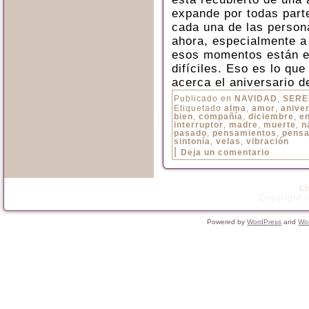
expande por todas parte
cada una de las perso
ahora, especialmente a 
esos momentos están e
difíciles. Eso es lo qu
acerca el aniversario d
Publicado en
NAVIDAD
,
SERE
Etiquetado
alma
,
amor
,
anive
bien
,
compañía
,
diciembre
,
e
interruptor
,
madre
,
muerte
,
n
pasado
,
pensamientos
,
pensa
sintonía
,
velas
,
vibración
|
Deja un comentario
L
Copyright ©
Powered by
WordPress
and
Wo