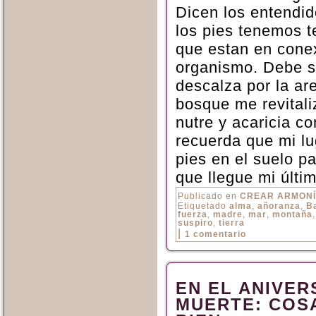
Dicen los entendid
los pies tenemos 
que estan en cone
organismo. Debe se
descalza por la are
bosque me revitali
nutre y acaricia c
recuerda que mi lu
pies en el suelo p
que llegue mi últi
Publicado en
CREAR ARMON
Etiquetado
alma
,
añoranza
,
B
fuerza
,
madre
,
mar
,
montaña
suspiro
,
tierra
|
1 comentario
EN EL ANIVER
MUERTE: COS