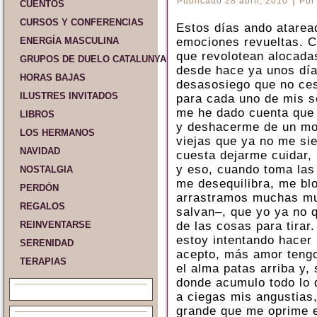
Publicado
28 abril, 2010
Por
CUENTOS
CURSOS Y CONFERENCIAS
Estos días ando atarea
ENERGÍA MASCULINA
emociones revueltas. Co
que revolotean alocadas
GRUPOS DE DUELO CATALUNYA Y ESPAÑA
desde hace ya unos día
HORAS BAJAS
desasosiego que no ces
ILUSTRES INVITADOS
para cada uno de mis s
me he dado cuenta que 
LIBROS
y deshacerme de un mo
LOS HERMANOS
viejas que ya no me si
NAVIDAD
cuesta dejarme cuidar, 
y eso, cuando toma las
NOSTALGIA
me desequilibra, me bl
PERDÓN
arrastramos muchas muj
REGALOS
salvan–, que yo ya no q
REINVENTARSE
de las cosas para tirar
estoy intentando hacer
SERENIDAD
acepto, más amor teng
TERAPIAS
el alma patas arriba y,
donde acumulo todo lo 
a ciegas mis angustias
grande que me oprime e