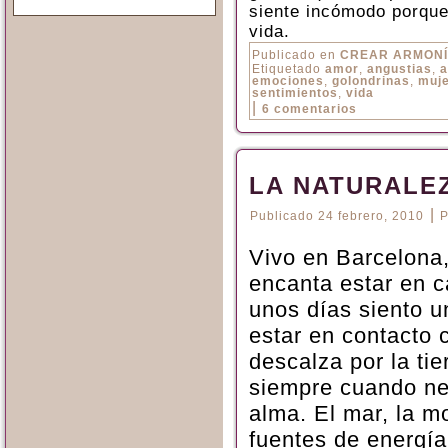
siente incómodo porque 
vida.
Publicado en
CREAR ARMON
Etiquetado
amor
,
angustias
,
a
emociones
,
golondrinas
,
muj
sentimientos
,
vida
|
6 comentarios
LA NATURALE
|
Publicado
24 febrero, 2010
P
Vivo en Barcelona
encanta estar en 
unos días siento u
estar en contacto 
descalza por la ti
siempre cuando nec
alma. El mar, la 
fuentes de energía 