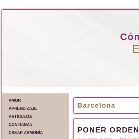
Cóm
E
INICIO
BIENVENIDA
CONTACTO
LIBROS
P
AMOR
Barcelona
APRENDIZAJE
ARTÍCULOS
CONFIANZA
PONER ORDE
CREAR ARMONÍA
|