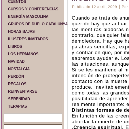
CUENTOS
|
Publicado
12 abril, 2009
Por
CURSOS Y CONFERENCIAS
ENERGÍA MASCULINA
Cuando se trata de anu
querido hay que actuar 
GRUPOS DE DUELO CATALUNYA Y ESPAÑA
las mentiras piadoras n
HORAS BAJAS
contrario, cualquier fa
ILUSTRES INVITADOS
demoledora. Hay que ha
palabras sencillas, ex
LIBROS
y confiar en que, por m
LOS HERMANOS
sabremos ayudarle. Los
NAVIDAD
las situaciones, aunque
NOSTALGIA
Si se les mantiene al 
intención de protegerle
PERDÓN
contacto con la muerte
REGALOS
produce, inevitablement
REINVENTARSE
como todas las grandes
posibilidad de aprender
SERENIDAD
realmente importante: e
TERAPIAS
Distintas formas de de
En función de las creen
abordar la muerte de u
.Creencia espiritual.
El