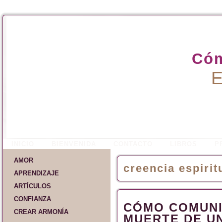
Cóm
E
INICIO
BIENVENIDA
CONTACTO
LIBROS
P
AMOR
creencia espirit
APRENDIZAJE
ARTÍCULOS
CONFIANZA
CÓMO COMUNI
CREAR ARMONÍA
MUERTE DE U