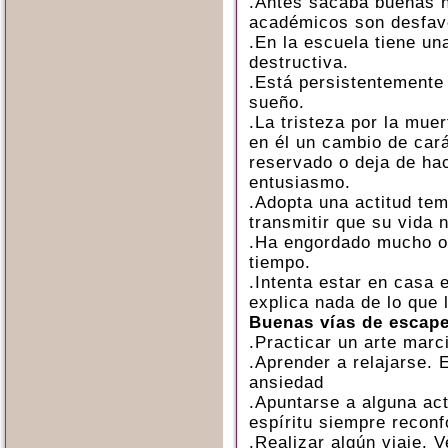
.Antes sacaba buenas n
académicos son desfav
.En la escuela tiene un
destructiva.
.Está persistentemente 
sueño.
.La tristeza por la mue
en él un cambio de car
reservado o deja de ha
entusiasmo.
.Adopta una actitud tem
transmitir que su vida n
.Ha engordado mucho o
tiempo.
.Intenta estar en casa 
explica nada de lo que 
Buenas vías de escap
.Practicar un arte marci
.Aprender a relajarse. E
ansiedad
.Apuntarse a alguna act
espíritu siempre reconf
.Realizar algún viaje. 