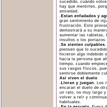
sucedido, cuándo volve
hay que mentirles, po
ansiedad.
.Estan enfadados y ag
gran sentimiento de inj
frustración. Esto prov
demostrará a su maner
aumentar las rabietas, 
insultos o los portazos
.Se sienten culpables.
piensen que lo sucedid
hicieron algo indebido 
hacia la persona que ah
tiempo, cuando empiec
sus rasgos físicos, pue
sentirse doblemente cu
Así viven el duelo
.Lloran y juegan.
Los n
encaran el duelo de otr
un rato, no muy largo y
volver a reír y continu
habituales.
.En la escuela.
Fuera de