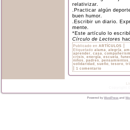
relativizar.
.Practicar algún deporte
buen humor.
.Escribir un diario. Ex
mente.
*Este artículo lo escri
Círculo de Lectores
hac
|
Publicado en
ARTÍCULOS
Etiquetado
alama
,
alegría
,
am
aprender
,
casa
,
compañeris
crisis
,
energía
,
escuela
,
fune
niños
,
padres
,
pensamientos
solidaridad
,
sueño
,
tesoro
,
tr
|
1 comentario
L
Copyright ©
Powered by
WordPress
and
Wo