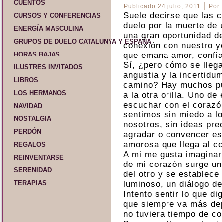
CUENTOS
|
Publicado
24 julio, 2011
Por
Suele decirse que las 
CURSOS Y CONFERENCIAS
duelo por la muerte de
ENERGÍA MASCULINA
una gran oportunidad de
GRUPOS DE DUELO CATALUNYA Y ESPAÑA
conexión con nuestro y
HORAS BAJAS
que emana amor, confi
Sí, ¿pero cómo se llega
ILUSTRES INVITADOS
angustia y la incertidu
LIBROS
camino? Hay muchos pu
LOS HERMANOS
a la otra orilla. Uno de
escuchar con el corazó
NAVIDAD
sentimos sin miedo a l
NOSTALGIA
nosotros, sin ideas pre
PERDÓN
agradar o convencer e
amorosa que llega al c
REGALOS
A mi me gusta imaginar
REINVENTARSE
de mi corazón surge un
SERENIDAD
del otro y se establece
TERAPIAS
luminoso, un diálogo d
Intento sentir lo que d
que siempre va más dep
no tuviera tiempo de co