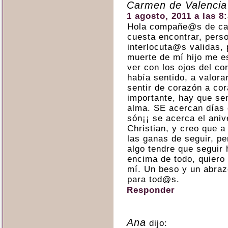
Carmen de Valencia
1 agosto, 2011 a las 8
Hola compañe@s de ca
cuesta encontrar, pers
interlocuta@s validas, 
muerte de mí hijo me e
ver con los ojos del co
había sentido, a valora
sentir de corazón a co
importante, hay que sen
alma. SE acercan días d
són¡¡ se acerca el aniv
Christian, y creo que a
las ganas de seguir, p
algo tendre que seguir 
encima de todo, quiero 
mí. Un beso y un abraz
para tod@s.
Responder
Ana
dijo: