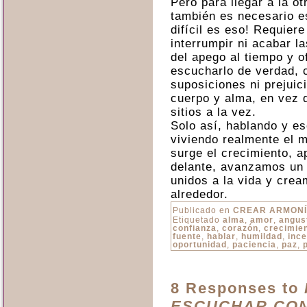
Pero para llegar a la ot
también es necesario e
difícil es eso! Requier
interrumpir ni acabar l
del apego al tiempo y o
escucharlo de verdad, c
suposiciones ni prejuic
cuerpo y alma, en vez d
sitios a la vez.
Solo así, hablando y e
viviendo realmente el 
surge el crecimiento, 
delante, avanzamos un
unidos a la vida y cre
alrededor.
Publicado en
CREAR ARMON
Etiquetado
alma
,
amor
,
angus
confianza
,
corazón
,
crecimie
fuente
,
hablar
,
humildad
,
inc
oportunidad
,
paciencia
,
paz
,
8 Responses to
ESCUCHAR CON