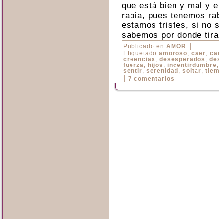
que está bien y mal y 
rabia, pues tenemos rab
estamos tristes, si no 
sabemos por donde tira
|
Publicado en
AMOR
Etiquetado
amoroso
,
caer
,
ca
creencias
,
desesperados
,
de
fuerza
,
hijos
,
incentirdumbre
sentir
,
serenidad
,
soltar
,
tie
|
7 comentarios