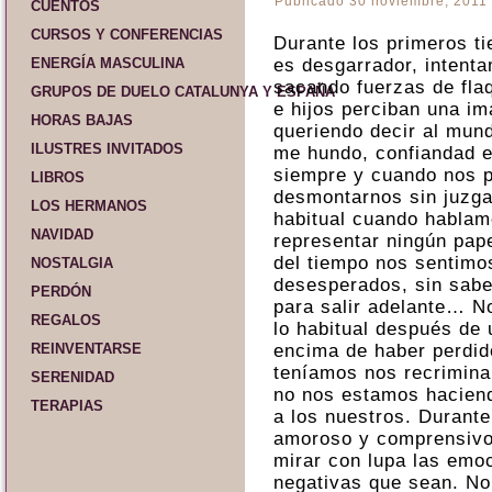
Publicado
30 noviembre, 2011
CUENTOS
CURSOS Y CONFERENCIAS
Durante los primeros ti
ENERGÍA MASCULINA
es desgarrador, intenta
sacando fuerzas de fla
GRUPOS DE DUELO CATALUNYA Y ESPAÑA
e hijos perciban una i
HORAS BAJAS
queriendo decir al mund
ILUSTRES INVITADOS
me hundo, confiandad e
siempre y cuando nos p
LIBROS
desmontarnos sin juzga
LOS HERMANOS
habitual cuando hablam
NAVIDAD
representar ningún pap
del tiempo nos sentimos
NOSTALGIA
desesperados, sin saber
PERDÓN
para salir adelante… No
REGALOS
lo habitual después de 
REINVENTARSE
encima de haber perdido
teníamos nos recrimina
SERENIDAD
no nos estamos haciend
TERAPIAS
a los nuestros. Durant
amoroso y comprensivo
mirar con lupa las emo
negativas que sean. No