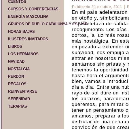
CUENTOS
|
Publicado
31 octubre, 2011
CURSOS Y CONFERENCIAS
En mi país adelantaron 
ENERGÍA MASCULINA
en otoño y, simbólicam
el pistoletazo de salida
GRUPOS DE DUELO CATALUNYA Y ESPAÑA
recogimiento. Los días 
HORAS BAJAS
cortos, la luz más ros
ILUSTRES INVITADOS
más nostálgica. En este
empezado a extender un
LIBROS
suavidad, nos empuja a 
LOS HERMANOS
entrar en nosotros mi
NAVIDAD
sentarnos sin prisas y 
NOSTALGIA
tenemos la oportunidad 
hasta hora el argument
PERDÓN
bien, vamos a introduc
REGALOS
día a día. Entre una nu
REINVENTARSE
rayo de sol dure un ins
los abrazos, para dejar
SERENIDAD
queremos, para mirar co
TERAPIAS
tener un pensamiento c
amamos, preparar a los
disfrutar de una cena 
convicción de que crea