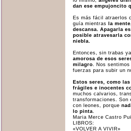
lo mismo,
ángeles dis
dan ese empujoncito q
Es más fácil atraerlos 
guía mientras
la mente
descansa. Apagarla es 
posible atravesarla co
niebla.
Entonces, sin trabas y
amorosa de esos seres
milagro
. Nos sentimos
fuerzas para subir un 
Estos seres, como las
frágiles e inocentes 
muchos calvarios, trans
transformaciones. Son 
con leones, porque
nad
lo pinta
.
Maria Merce Castro Pu
LIBROS:
«VOLVER A VIVIR»