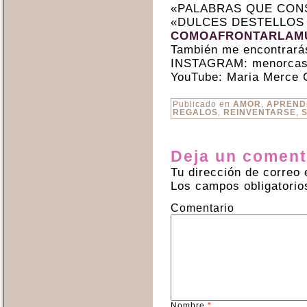
«PALABRAS QUE CON
«DULCES DESTELLOS
COMOAFRONTARLAMU
También me encontrará
INSTAGRAM: menorcas
YouTube: Maria Merce 
Publicado en
AMOR
,
APREND
REGALOS
,
REINVENTARSE
,
Deja un coment
Tu dirección de correo 
Los campos obligatori
Comentario
Nombre
*