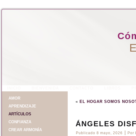
Cóm
E
INICIO
BIENVENIDA
CONTACTO
LIBROS
P
AMOR
«
EL HOGAR SOMOS NOSO
APRENDIZAJE
ARTÍCULOS
CONFIANZA
ÁNGELES DIS
CREAR ARMONÍA
|
Publicado
8 mayo, 2026
Por