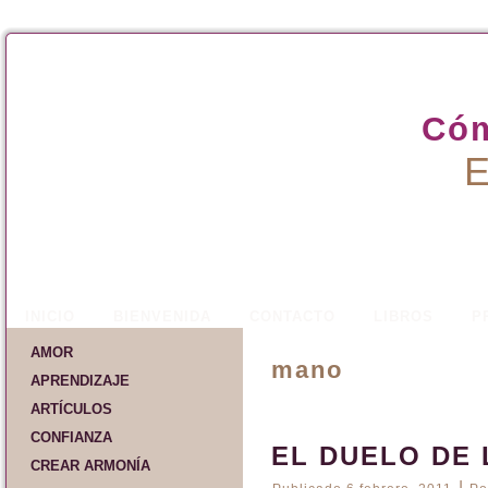
Cóm
E
INICIO
BIENVENIDA
CONTACTO
LIBROS
P
AMOR
mano
APRENDIZAJE
ARTÍCULOS
CONFIANZA
EL DUELO DE
CREAR ARMONÍA
|