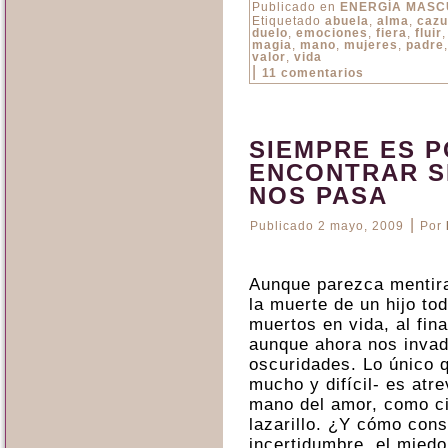
Publicado en
ENERGÍA MASC
Etiquetado
abuela
,
alma
,
cazu
duelo
,
emociones
,
fiera
,
fluir
magia
,
mano
,
mujeres
,
padre
valor
,
vida
|
11 comentarios
SIEMPRE ES P
ENCONTRAR S
NOS PASA
|
Publicado
2 mayo, 2009
Por
Aunque parezca mentira
la muerte de un hijo t
muertos en vida, al fina
aunque ahora nos invad
oscuridades. Lo único 
mucho y difícil- es atr
mano del amor, como ci
lazarillo. ¿Y cómo cons
incertidumbre, el miedo