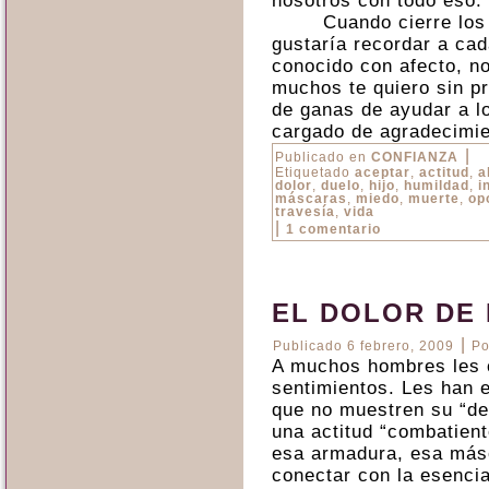
nosotros con todo eso.
Cuando cierre los
gustaría recordar a ca
conocido con afecto, n
muchos te quiero sin pr
de ganas de ayudar a lo
cargado de agradecimi
|
Publicado en
CONFIANZA
Etiquetado
aceptar
,
actitud
,
a
dolor
,
duelo
,
hijo
,
humildad
,
i
máscaras
,
miedo
,
muerte
,
op
travesía
,
vida
|
1 comentario
EL DOLOR DE
|
Publicado
6 febrero, 2009
Po
A muchos hombres les 
sentimientos. Les han 
que no muestren su “de
una actitud “combatient
esa armadura, esa másc
conectar con la esenci