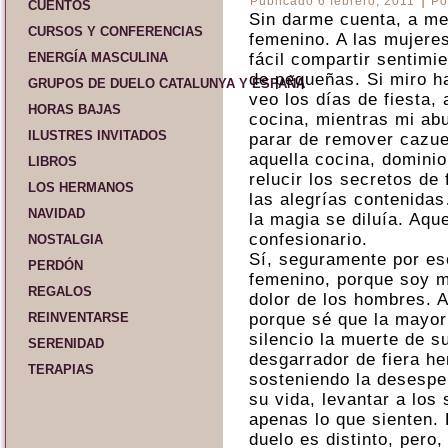
Publicado
6 febrero, 2011
Po
CUENTOS
Sin darme cuenta, a me
CURSOS Y CONFERENCIAS
femenino. A las mujeres
ENERGÍA MASCULINA
fácil compartir sentim
de pequeñas. Si miro h
GRUPOS DE DUELO CATALUNYA Y ESPAÑA
veo los días de fiesta,
HORAS BAJAS
cocina, mientras mi abu
ILUSTRES INVITADOS
parar de remover cazue
aquella cocina, dominio
LIBROS
relucir los secretos de 
LOS HERMANOS
las alegrías contenidas
NAVIDAD
la magia se diluía. Aqu
confesionario.
NOSTALGIA
Sí, seguramente por es
PERDÓN
femenino, porque soy mu
REGALOS
dolor de los hombres. A
REINVENTARSE
porque sé que la mayorí
silencio la muerte de s
SERENIDAD
desgarrador de fiera he
TERAPIAS
sosteniendo la desesper
su vida, levantar a los
apenas lo que sienten. 
duelo es distinto, pero