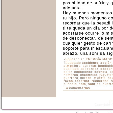
posibilidad de sufrir y
adelante.
Hay muchos momentos te
tu hijo. Pero ninguno c
recordar que la pesadil
ti te queda un día por d
acostarse ocurre lo mi
de desconectar, de sen
cualquier gesto de car
soporte para ir escalan
abrazo, una sonrisa sign
Publicado en
ENERGÍA MASC
Etiquetado
accidente
,
acción
atmósfera
,
ausente
,
bendició
debilidad
,
descansar
,
descon
dolor
,
emociones
,
esencia
,
e
hombres
,
insomnios
,
juguete
guerrero
,
mirada
,
muerte
,
nau
razón
,
recordar
,
recuerdos
,
r
silencio
,
sofá
,
sonrisa
,
suert
|
4 comentarios
L
Copyright ©