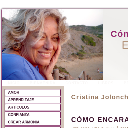
Cóm
E
INICIO
BIENVENIDA
CONTACTO
LIBROS
P
AMOR
Cristina Jolonc
APRENDIZAJE
ARTÍCULOS
CONFIANZA
CÓMO ENCARA
CREAR ARMONÍA
|