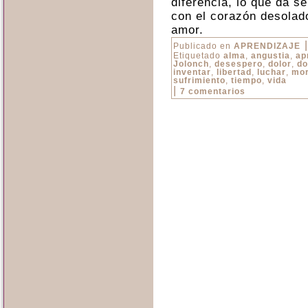
diferencia, lo que da se
con el corazón desolado
amor.
|
Publicado en
APRENDIZAJE
Etiquetado
alma
,
angustia
,
ap
Jolonch
,
desespero
,
dolor
,
do
inventar
,
libertad
,
luchar
,
mor
sufrimiento
,
tiempo
,
vida
|
7 comentarios