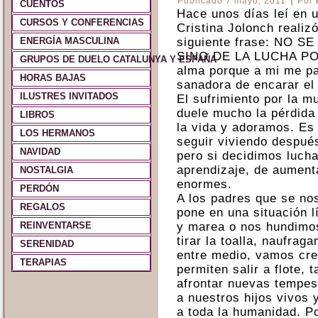
Publicado
7 mayo, 2011
Por
CUENTOS
Hace unos días leí en u
CURSOS Y CONFERENCIAS
Cristina Jolonch realiz
ENERGÍA MASCULINA
siguiente frase: NO 
SINO DE LA LUCHA PO
GRUPOS DE DUELO CATALUNYA Y ESPAÑA
alma porque a mi me p
HORAS BAJAS
sanadora de encarar el
ILUSTRES INVITADOS
El sufrimiento por la mu
duele mucho la pérdida
LIBROS
la vida y adoramos. Es 
LOS HERMANOS
seguir viviendo después
NAVIDAD
pero si decidimos lucha
aprendizaje, de aumenta
NOSTALGIA
enormes.
PERDÓN
A los padres que se nos
REGALOS
pone en una situación l
REINVENTARSE
y marea o nos hundimo
tirar la toalla, naufra
SERENIDAD
entre medio, vamos cre
TERAPIAS
permiten salir a flote, 
afrontar nuevas tempes
a nuestros hijos vivos 
a toda la humanidad. P