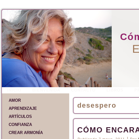
Cóm
E
INICIO
BIENVENIDA
CONTACTO
LIBROS
P
AMOR
desespero
APRENDIZAJE
ARTÍCULOS
CONFIANZA
CÓMO ENCARA
CREAR ARMONÍA
|