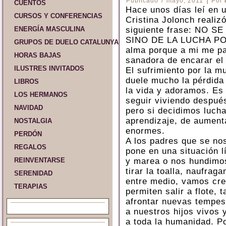
Publicado
7 mayo, 2011
Por
CUENTOS
Hace unos días leí en u
CURSOS Y CONFERENCIAS
Cristina Jolonch realiz
ENERGÍA MASCULINA
siguiente frase: NO 
SINO DE LA LUCHA PO
GRUPOS DE DUELO CATALUNYA Y ESPAÑA
alma porque a mi me p
HORAS BAJAS
sanadora de encarar el
ILUSTRES INVITADOS
El sufrimiento por la mu
duele mucho la pérdida
LIBROS
la vida y adoramos. Es 
LOS HERMANOS
seguir viviendo después
NAVIDAD
pero si decidimos lucha
aprendizaje, de aumenta
NOSTALGIA
enormes.
PERDÓN
A los padres que se nos
REGALOS
pone en una situación l
REINVENTARSE
y marea o nos hundimo
tirar la toalla, naufra
SERENIDAD
entre medio, vamos cre
TERAPIAS
permiten salir a flote, 
afrontar nuevas tempes
a nuestros hijos vivos 
a toda la humanidad. P