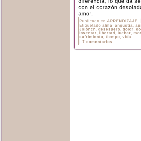
diferencia, lo que da se
con el corazón desolado
amor.
|
Publicado en
APRENDIZAJE
Etiquetado
alma
,
angustia
,
ap
Jolonch
,
desespero
,
dolor
,
do
inventar
,
libertad
,
luchar
,
mor
sufrimiento
,
tiempo
,
vida
|
7 comentarios