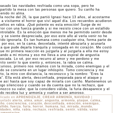
pasado las navidades resfriada como una sopa, pero he
partido la mesa con las personas que quiero. Su cariño ha
tenido mi alma.
 la noche del 26, la que partió Ignasi hace 13 años, al acostarme
 a visitarme el horror que viví aquel día. Los recuerdos acudieron
PAÑA
ueltos en rabia. ¡Qué potente es esta emoción! Surge de mi
rior con una fuerza grande y si me resisto crece con un estallido
ontrolable. Es la emoción que menos me he permitido sentir desde
 y se siente despreciada, por eso este año al verla venir no he
rido ignorarla. Es tan humana como cualquier otra, forma parte de
y por eso, en la cama, desvelada, intenté abrazarla y acunarla
ta que pude dejarla tranquila y sosegada en mi corazón. Me costó
ue mi primera reacción es juzgarla y al juzgarla a ella me estoy
gando a mi misma y eso me lleva a una espiral de angustia
bocada. Lo sé, por eso recurro al amor y me perdono y me
ito sentir lo que siento y, entonces, la rabia se calma.
curioso, primero nos retamos con la mirada, como enemigas y el
do se convierte en un lugar inhóspito. Tomo conciencia y me
to, la miro con distancia, la reconozco y la nombro: “Eres la
a”. Ella está alerta, desconfiada, preparada para el ataque y
ue así hasta que soy capaz de mirarla con cariño. Mantenemos un
logo silencioso y cuando se da cuenta que no la rechazo, que
nozco su valor, que la considero válida, la furia desaparece y el
do recobra luz y armonía y vuelve a ser amoroso.
licado en
APRENDIZAJE
,
CREAR ARMONÍA
,
NAVIDAD
|
quetado
alerta
,
alma
,
amor
,
angustia
,
armonía
,
ataque
,
calma
,
iño
,
conciencioa
,
corazón
,
desconfiada
,
emoción
,
enemigas
,
allido
,
fuerza
,
furia
,
horror
,
humana
,
luz
,
mirada
,
mundo
,
idades
,
niña
,
rabia
,
rechazo
,
resfriada
,
sentir
,
válida
,
valor
comentarios