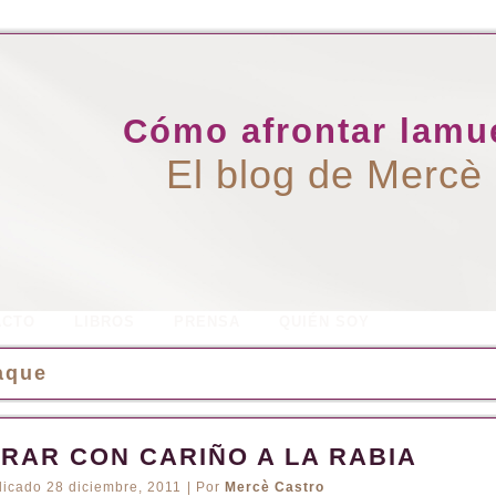
Cómo afrontar lamue
El blog de Mercè
ACTO
LIBROS
PRENSA
QUIÉN SOY
aque
IRAR CON CARIÑO A LA RABIA
licado
28 diciembre, 2011
|
Por
Mercè Castro