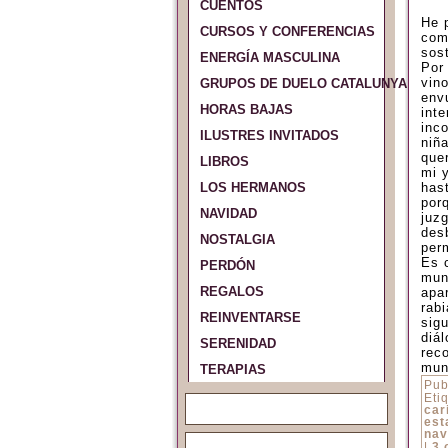
CUENTOS
He 
CURSOS Y CONFERENCIAS
com
sos
ENERGÍA MASCULINA
Por
vino
GRUPOS DE DUELO CATALUNYA Y ES
env
HORAS BAJAS
inte
inc
ILUSTRES INVITADOS
niña
que
LIBROS
mi 
LOS HERMANOS
has
porq
NAVIDAD
juz
des
NOSTALGIA
perm
Es 
PERDÓN
mun
REGALOS
apar
rabi
REINVENTARSE
sig
diá
SERENIDAD
reco
mun
TERAPIAS
Pub
Eti
car
est
nav
|
3 