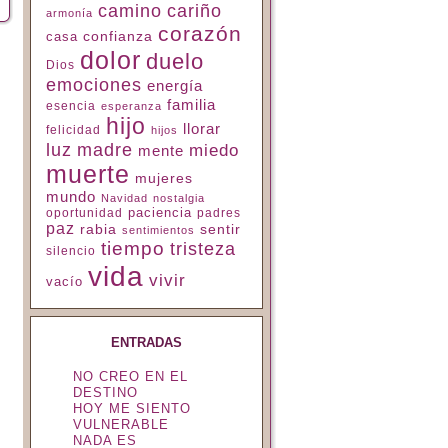
camino
cariño
armonía
corazón
confianza
casa
dolor
duelo
Dios
emociones
energía
familia
esencia
esperanza
hijo
llorar
felicidad
hijos
luz
madre
miedo
mente
muerte
mujeres
mundo
Navidad
nostalgia
paciencia
padres
oportunidad
paz
rabia
sentir
sentimientos
tiempo
tristeza
silencio
vida
vivir
vacío
ENTRADAS
NO CREO EN EL
DESTINO
HOY ME SIENTO
VULNERABLE
NADA ES