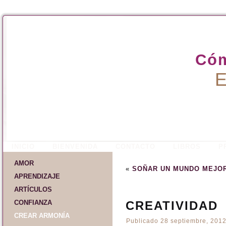
Cóm
E
INICIO
BIENVENIDA
CONTACTO
LIBROS
P
AMOR
«
SOÑAR UN MUNDO MEJO
APRENDIZAJE
ARTÍCULOS
CONFIANZA
CREATIVIDAD
CREAR ARMONÍA
Publicado
28 septiembre, 201