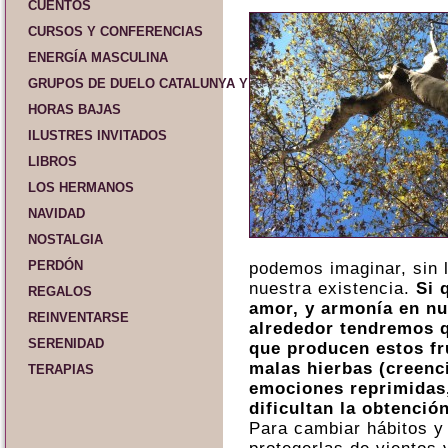
CUENTOS
CURSOS Y CONFERENCIAS
ENERGÍA MASCULINA
GRUPOS DE DUELO CATALUNYA Y ESPAÑA
HORAS BAJAS
ILUSTRES INVITADOS
LIBROS
LOS HERMANOS
NAVIDAD
NOSTALGIA
PERDÓN
podemos imaginar, sin 
nuestra existencia.
Si 
REGALOS
amor, y armonía en nu
REINVENTARSE
alrededor tendremos q
SERENIDAD
que producen estos fru
malas hierbas (creenc
TERAPIAS
emociones reprimidas,
dificultan la obtenci
Para cambiar hábitos y 