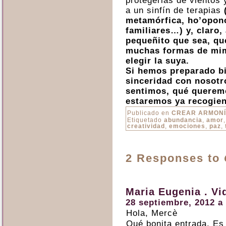
protegerlas de vientos
a un sinfín de terapias
metamórfica, ho’opon
familiares…) y, claro,
pequeñito que sea, qu
muchas formas de mim
elegir la suya.
Si hemos preparado bi
sinceridad con nosot
sentimos, qué queremo
estaremos
ya
recogien
Publicado en
CREAR ARMON
Etiquetado
abundancia
,
amor
creatividad
,
emociones
,
paz
,
2 Responses to
Maria Eugenia . Vi
28 septiembre, 2012 a 
Hola, Mercè
Qué bonita entrada. Es