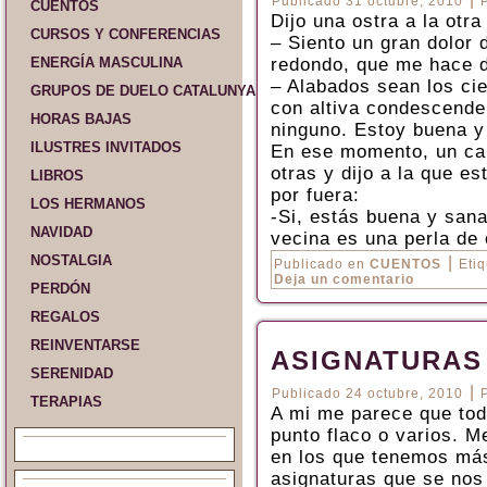
Publicado
31 octubre, 2010
CUENTOS
Dijo una ostra a la otra
CURSOS Y CONFERENCIAS
– Siento un gran dolor 
ENERGÍA MASCULINA
redondo, que me hace 
– Alabados sean los cie
GRUPOS DE DUELO CATALUNYA Y ESPAÑA
con altiva condescenden
HORAS BAJAS
ninguno. Estoy buena y 
ILUSTRES INVITADOS
En ese momento, un ca
otras y dijo a la que e
LIBROS
por fuera:
LOS HERMANOS
-Si, estás buena y sana
NAVIDAD
vecina es una perla de 
NOSTALGIA
|
Publicado en
CUENTOS
Eti
Deja un comentario
PERDÓN
REGALOS
REINVENTARSE
ASIGNATURAS
SERENIDAD
|
Publicado
24 octubre, 2010
TERAPIAS
A mi me parece que tod
punto flaco o varios. M
en los que tenemos más
asignaturas que se nos 