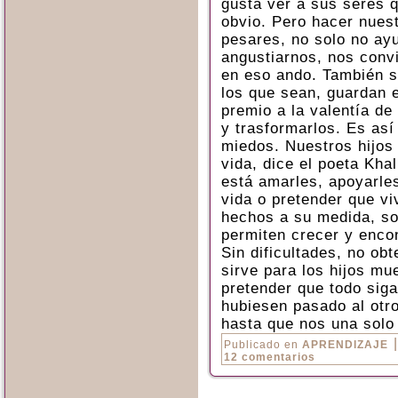
gusta ver a sus seres 
obvio. Pero hacer nues
pesares, no solo no ayu
angustiarnos, nos conv
en eso ando. También s
los que sean, guardan 
premio a la valentía de 
y trasformarlos. Es as
miedos. Nuestros hijos 
vida, dice el poeta Kha
está amarles, apoyarles
vida o pretender que vi
hechos a su medida, so
permiten crecer y encon
Sin dificultades, no ob
sirve para los hijos mu
pretender que todo sig
hubiesen pasado al otro
hasta que nos una solo 
Publicado en
APRENDIZAJE
12 comentarios