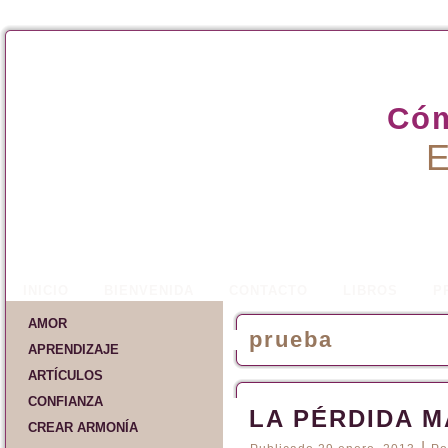
Cóm
E
INICIO
BIENVENIDA
CONTACTO
LIBROS
P
AMOR
prueba
APRENDIZAJE
ARTÍCULOS
CONFIANZA
LA PÉRDIDA 
CREAR ARMONÍA
|