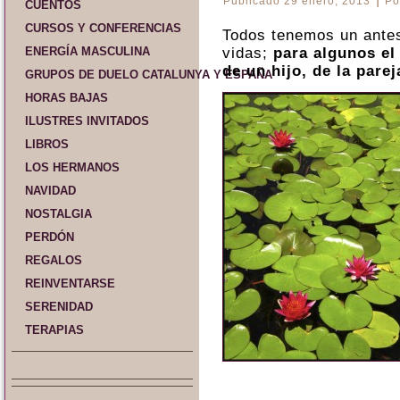
Publicado
29 enero, 2013
Po
CUENTOS
CURSOS Y CONFERENCIAS
Todos tenemos un ante
ENERGÍA MASCULINA
vidas;
para algunos el
de un hijo, de la pare
GRUPOS DE DUELO CATALUNYA Y ESPAÑA
HORAS BAJAS
ILUSTRES INVITADOS
LIBROS
LOS HERMANOS
NAVIDAD
NOSTALGIA
PERDÓN
REGALOS
REINVENTARSE
SERENIDAD
TERAPIAS