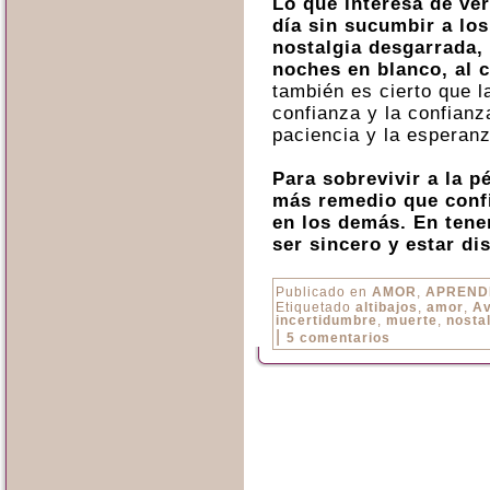
Lo que interesa de ve
día sin sucumbir a los 
nostalgia desgarrada, 
noches en blanco, al 
también es cierto que l
confianza y la confianz
paciencia y la esperanz
Para sobrevivir a la 
más remedio que confi
en los demás. En tene
ser sincero y estar di
Publicado en
AMOR
,
APREND
Etiquetado
altibajos
,
amor
,
Av
incertidumbre
,
muerte
,
nosta
|
5 comentarios