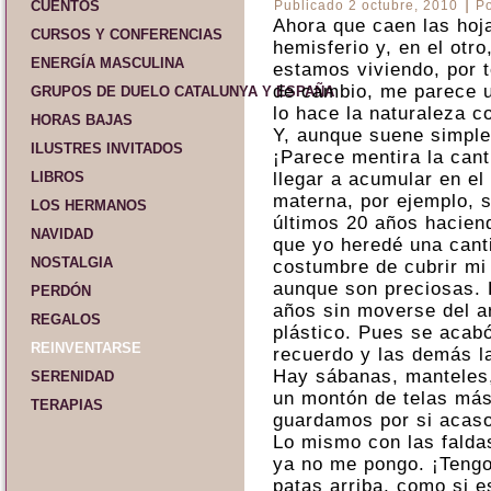
|
CUENTOS
Publicado
2 octubre, 2010
P
Ahora que caen las hoj
CURSOS Y CONFERENCIAS
hemisferio y, en el otr
ENERGÍA MASCULINA
estamos viviendo, por 
de cambio, me parece 
GRUPOS DE DUELO CATALUNYA Y ESPAÑA
lo hace la naturaleza c
HORAS BAJAS
Y, aunque suene simple
ILUSTRES INVITADOS
¡Parece mentira la can
LIBROS
llegar a acumular en el
materna, por ejemplo, 
LOS HERMANOS
últimos 20 años haciend
NAVIDAD
que yo heredé una cant
NOSTALGIA
costumbre de cubrir mi
aunque son preciosas. 
PERDÓN
años sin moverse del a
REGALOS
plástico. Pues se acab
REINVENTARSE
recuerdo y las demás l
Hay sábanas, manteles,
SERENIDAD
un montón de telas más
TERAPIAS
guardamos por si acaso,
Lo mismo con las faldas
ya no me pongo. ¡Tengo
patas arriba, como si e