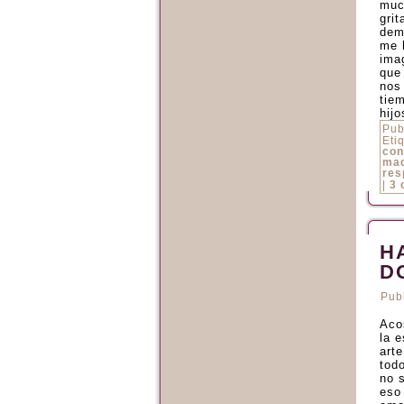
muc
gri
dem
me 
ima
que
nos
tie
hij
Pub
Eti
con
ma
res
|
3 
H
D
Pub
Acos
la 
arte
tod
no 
eso