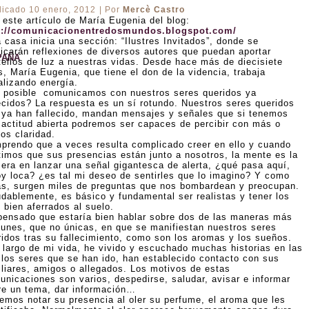
licado
10 enero, 2012
|
Por
Mercè Castro
 este artículo de María Eugenia del blog:
p://comunicacionentredosmundos.blogspot.com/
 casa inicia una sección: “Ilustres Invitados”, donde se
licarán reflexiones de diversos autores que puedan aportar
PAÑA
tellos de luz a nuestras vidas. Desde hace más de diecisiete
s, María Eugenia, que tiene el don de la videncia, trabaja
alizando energía.
 posible comunicamos con nuestros seres queridos ya
lecidos? La respuesta es un sí rotundo. Nuestros seres queridos
 ya han fallecido, mandan mensajes y señales que si tenemos
 actitud abierta podremos ser capaces de percibir con más o
os claridad.
prendo que a veces resulta complicado creer en ello y cuando
timos que sus presencias están junto a nosotros, la mente es la
mera en lanzar una señal gigantesca de alerta, ¿qué pasa aquí,
oy loca? ¿es tal mi deseo de sentirles que lo imagino? Y como
as, surgen miles de preguntas que nos bombardean y preocupan.
udablemente, es básico y fundamental ser realistas y tener los
 bien aferrados al suelo.
pensado que estaría bien hablar sobre dos de las maneras más
unes, que no únicas, en que se manifiestan nuestros seres
ridos tras su fallecimiento, como son los aromas y los sueños.
o largo de mi vida, he vivido y escuchado muchas historias en las
 los seres que se han ido, han establecido contacto con sus
iliares, amigos o allegados. Los motivos de estas
unicaciones son varios, despedirse, saludar, avisar e informar
re un tema, dar información…
emos notar su presencia al oler su perfume, el aroma que les