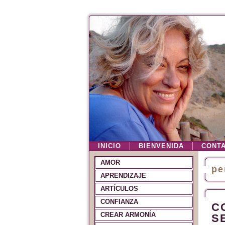
INICIO
BIENVENIDA
CONT
AMOR
pe
APRENDIZAJE
ARTÍCULOS
CONFIANZA
C
CREAR ARMONÍA
S