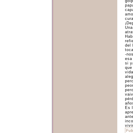
gol
pap
cap
amo
cur
¡De
Una
atra
Hab
ref
del 
toc
-no
esa 
si 
que
vid
ale
per
peo
per
vai
pér
año
Es 
apr
ant
inc
viv
Pub