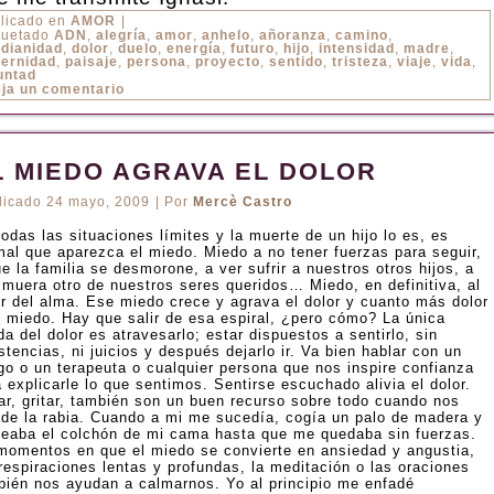
licado en
AMOR
|
quetado
ADN
,
alegría
,
amor
,
anhelo
,
añoranza
,
camino
,
idianidad
,
dolor
,
duelo
,
energía
,
futuro
,
hijo
,
intensidad
,
madre
,
ernidad
,
paisaje
,
persona
,
proyecto
,
sentido
,
tristeza
,
viaje
,
vida
,
untad
ja un comentario
L MIEDO AGRAVA EL DOLOR
licado
24 mayo, 2009
|
Por
Mercè Castro
odas las situaciones límites y la muerte de un hijo lo es, es
mal que aparezca el miedo. Miedo a no tener fuerzas para seguir,
e la familia se desmorone, a ver sufrir a nuestros otros hijos, a
 muera otro de nuestros seres queridos… Miedo, en definitiva, al
or del alma. Ese miedo crece y agrava el dolor y cuanto más dolor
 miedo. Hay que salir de esa espiral, ¿pero cómo? La única
da del dolor es atravesarlo; estar dispuestos a sentirlo, sin
stencias, ni juicios y después dejarlo ir. Va bien hablar con un
go o un terapeuta o cualquier persona que nos inspire confianza
 explicarle lo que sentimos. Sentirse escuchado alivia el dolor.
rar, gritar, también son un buen recurso sobre todo cuando nos
ade la rabia. Cuando a mi me sucedía, cogía un palo de madera y
peaba el colchón de mi cama hasta que me quedaba sin fuerzas.
momentos en que el miedo se convierte en ansiedad y angustia,
 respiraciones lentas y profundas, la meditación o las oraciones
bién nos ayudan a calmarnos. Yo al principio me enfadé