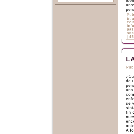
ide
uno
per
Pub
Eti
col
inf
paz
ser
|
45
L
Pub
¿Cuá
de 
per
una
com
enf
se 
sin
fin
nue
enc
ant
A lo