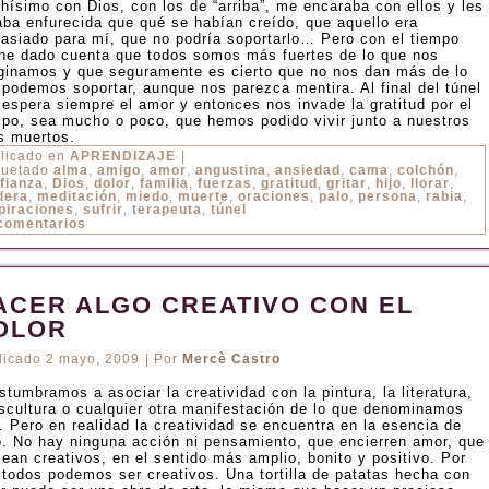
hísimo con Dios, con los de “arriba”, me encaraba con ellos y les
taba enfurecida que qué se habían creído, que aquello era
asiado para mí, que no podría soportarlo… Pero con el tiempo
he dado cuenta que todos somos más fuertes de lo que nos
ginamos y que seguramente es cierto que no nos dan más de lo
 podemos soportar, aunque nos parezca mentira. Al final del túnel
 espera siempre el amor y entonces nos invade la gratitud por el
mpo, sea mucho o poco, que hemos podido vivir junto a nuestros
os muertos.
licado en
APRENDIZAJE
|
quetado
alma
,
amigo
,
amor
,
angustina
,
ansiedad
,
cama
,
colchón
,
fianza
,
Dios
,
dolor
,
familia
,
fuerzas
,
gratitud
,
gritar
,
hijo
,
llorar
,
dera
,
meditación
,
miedo
,
muerte
,
oraciones
,
palo
,
persona
,
rabia
,
piraciones
,
sufrir
,
terapeuta
,
túnel
comentarios
ACER ALGO CREATIVO CON EL
OLOR
licado
2 mayo, 2009
|
Por
Mercè Castro
tumbramos a asociar la creatividad con la pintura, la literatura,
escultura o cualquier otra manifestación de lo que denominamos
. Pero en realidad la creatividad se encuentra en la esencia de
o. No hay ninguna acción ni pensamiento, que encierren amor, que
sean creativos, en el sentido más amplio, bonito y positivo. Por
 todos podemos ser creativos. Una tortilla de patatas hecha con