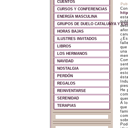
CUENTOS
Pub
Con
CURSOS Y CONFERENCIAS
htt
ENERGÍA MASCULINA
esta
pub
GRUPOS DE DUELO CATALUNYA Y ES
des
año
HORAS BAJAS
can
¿Es
ILUSTRES INVITADOS
fal
LIBROS
que
una
LOS HERMANOS
men
Com
NAVIDAD
sen
NOSTALGIA
pri
est
PERDÓN
ést
Ind
REGALOS
pies
He 
REINVENTARSE
com
SERENIDAD
que
A l
TERAPIAS
que
fam
com
sob
Pod