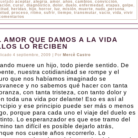
quetado
aceptar
,
alegría
,
amor
,
años
,
cambios
,
convicción
,
ación
,
curar
,
diagnóstico
,
dolor
,
duelo
,
enfermedad
,
etapas
,
golpe
,
titud
,
heridas
,
hijo
,
horror
,
luz
,
misión
,
muerte
,
nudo
,
persona
,
nitud
,
proceso
,
ritmo
,
sufrir
,
tiempo
,
transmutar
,
vacío
,
vida
,
vivir
comentarios
L AMOR QUE DAMOS A LA VIDA
LLOS LO RECIBEN
licado
4 septiembre, 2009
|
Por
Mercè Castro
ando muere un hijo, todo pierde sentido. De
pente, nuestra cotidianidad se rompe y el
turo que nos habíamos imaginado se
svanece y no sabemos qué hacer con tanta
oranza, con tanta tristeza, con tanto dolor y
on toda una vida por delante! Eso es así al
incipio y ese principio puede ser más o menos
rgo, porque para cada uno el viaje del duelo es
stinto. Lo esperanzador es que ese tramo del
ino tan difícil es posible dejarlo atrás,
nque nos cueste años recorrerlo. Lo