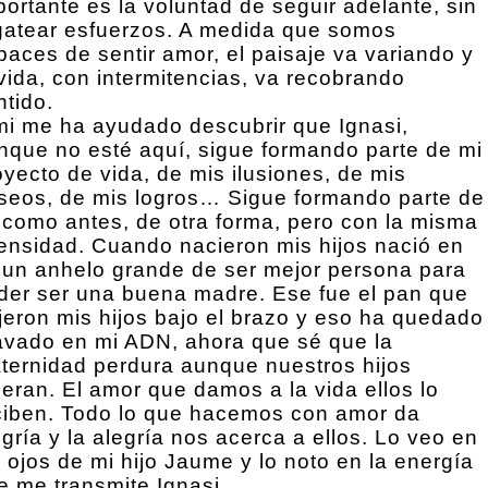
portante es la voluntad de seguir adelante, sin
gatear esfuerzos. A medida que somos
paces de sentir amor, el paisaje va variando y
 vida, con intermitencias, va recobrando
ntido.
mi me ha ayudado descubrir que Ignasi,
nque no esté aquí, sigue formando parte de mi
oyecto de vida, de mis ilusiones, de mis
seos, de mis logros… Sigue formando parte de
 como antes, de otra forma, pero con la misma
tensidad. Cuando nacieron mis hijos nació en
 un anhelo grande de ser mejor persona para
der ser una buena madre. Ese fue el pan que
ajeron mis hijos bajo el brazo y eso ha quedado
avado en mi ADN, ahora que sé que la
ternidad perdura aunque nuestros hijos
eran. El amor que damos a la vida ellos lo
ciben. Todo lo que hacemos con amor da
egría y la alegría nos acerca a ellos. Lo veo en
s ojos de mi hijo Jaume y lo noto en la energía
e me transmite Ignasi.