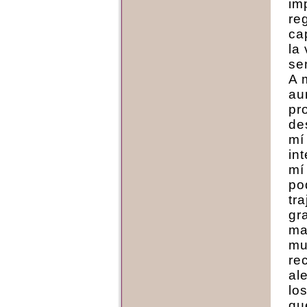
im
re
ca
la
se
A 
au
pr
de
mí
in
mí
po
tr
gr
ma
mu
re
al
lo
qu