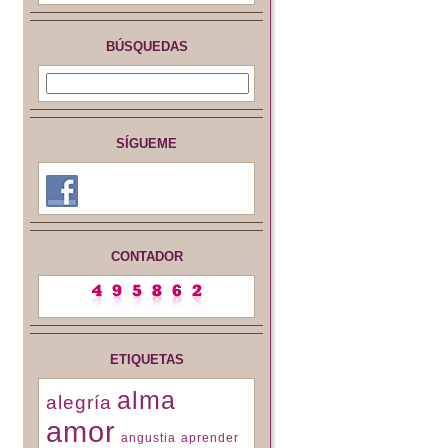
BÚSQUEDAS
SÍGUEME
CONTADOR
ETIQUETAS
alma
alegría
amor
angustia
aprender