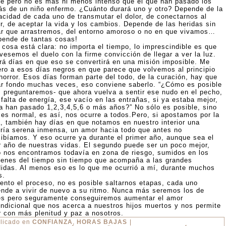
pe pero no es más ni menos intenso que el que han pasado los
ás de un niño enfermo. ¿Cuánto durará uno y otro? Depende de la
acidad de cada uno de transmutar el dolor, de conectarnos al
r, de aceptar la vida y los cambios. Depende de las heridas sin
ar que arrastremos, del entorno amoroso o no en que vivamos…
pende de tantas cosas!
 cosa está clara: no importa el tiempo, lo imprescindible es que
vesemos el duelo con la firme convicción de llegar a ver la luz.
rá días en que eso se convertirá en una misión imposible. Me
iero a esos días negros en que parece que volvemos al principio
horror. Esos días forman parte del todo, de la curación, hay que
ar fondo muchas veces, eso conviene saberlo. “¿Cómo es posible
s preguntaremos- que ahora vuelva a sentir ese nudo en el pecho,
falta de energía, ese vacío en las entrañas, si ya estaba mejor,
ya han pasado 1,2,3,4,5,6 o más años?” No sólo es posible, sino
 es normal, es así, nos ocurre a todos.Pero, si apostamos por la
a, también hay días en que notamos en nuestro interior una
gría serena inmensa, un amor hacia todo que antes no
cibíamos. Y eso ocurre ya durante el primer año, aunque sea el
r año de nuestras vidas. El segundo puede ser un poco mejor,
o nos encontramos todavía en zona de riesgo, sumidos en los
venes del tiempo sin tiempo que acompaña a las grandes
didas. Al menos eso es lo que me ocurrió a mí, durante muchos
s.
lento el proceso, no es posible saltarnos etapas, cada uno
ende a vivir de nuevo a su ritmo. Nunca más seremos los de
es pero seguramente conseguiremos aumentar el amor
ondicional que nos acerca a nuestros hijos muertos y nos permite
ir con más plenitud y paz a nosotros.
licado en
CONFIANZA
,
HORAS BAJAS
|