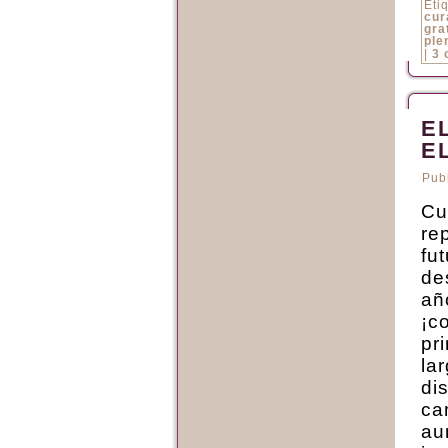
Eti
cur
gra
ple
|
3 
E
E
Pub
Cu
re
fu
de
añ
¡c
pr
la
di
cam
au