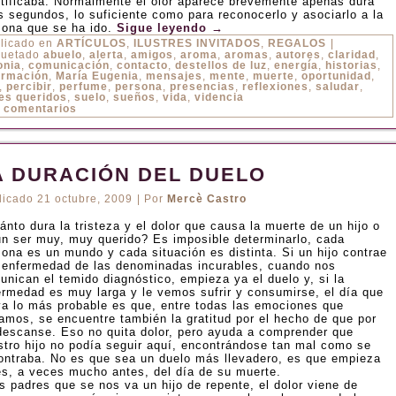
ntificaba. Normalmente el olor aparece brevemente apenas dura
s segundos, lo suficiente como para reconocerlo y asociarlo a la
sona que se ha ido.
Sigue leyendo
→
licado en
ARTÍCULOS
,
ILUSTRES INVITADOS
,
REGALOS
|
quetado
abuelo
,
alerta
,
amigos
,
aroma
,
aromas
,
autores
,
claridad
,
onia
,
comunicación
,
contacto
,
destellos de luz
,
energía
,
historias
,
ormación
,
María Eugenia
,
mensajes
,
mente
,
muerte
,
oportunidad
,
,
percibir
,
perfume
,
persona
,
presencias
,
reflexiones
,
saludar
,
es queridos
,
suelo
,
sueños
,
vida
,
videncia
 comentarios
A DURACIÓN DEL DUELO
licado
21 octubre, 2009
|
Por
Mercè Castro
nto dura la tristeza y el dolor que causa la muerte de un hijo o
un ser muy, muy querido? Es imposible determinarlo, cada
sona es un mundo y cada situación es distinta. Si un hijo contrae
 enfermedad de las denominadas incurables, cuando nos
unican el temido diagnóstico, empieza ya el duelo y, si la
ermedad es muy larga y le vemos sufrir y consumirse, el día que
va lo más probable es que, entre todas las emociones que
tamos, se encuentre también la gratitud por el hecho de que por
 descanse. Eso no quita dolor, pero ayuda a comprender que
stro hijo no podía seguir aquí, encontrándose tan mal como se
ontraba. No es que sea un duelo más llevadero, es que empieza
es, a veces mucho antes, del día de su muerte.
s padres que se nos va un hijo de repente, el dolor viene de