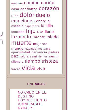
camino
cariño
armonía
corazón
confianza
casa
dolor
duelo
Dios
emociones
energía
familia
esencia
esperanza
hijo
llorar
felicidad
hijos
luz
madre
miedo
mente
muerte
mujeres
mundo
Navidad
nostalgia
paciencia
padres
oportunidad
paz
rabia
sentir
sentimientos
tiempo
tristeza
silencio
vida
vivir
vacío
ENTRADAS
NO CREO EN EL
DESTINO
HOY ME SIENTO
VULNERABLE
NADA ES