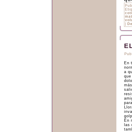
Pub
Eti
cot
mat
vol
|
De
E
Pub
En t
nor
a qu
que
dol
más
sali
resi
ami
para
Llo
inv
gol
En 
las
tam