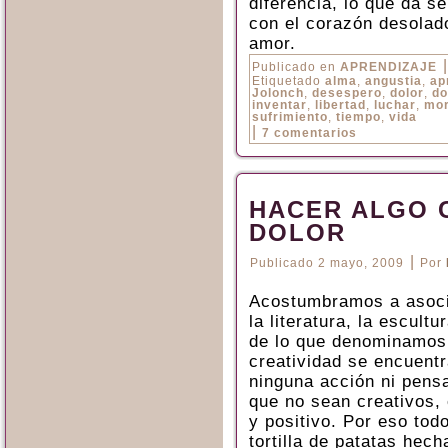
diferencia, lo que da se
con el corazón desolado
amor.
|
Publicado en
APRENDIZAJE
Etiquetado
alma
,
angustia
,
ap
Jolonch
,
desespero
,
dolor
,
do
inventar
,
libertad
,
luchar
,
mor
sufrimiento
,
tiempo
,
vida
|
7 comentarios
HACER ALGO 
DOLOR
|
Publicado
2 mayo, 2009
Por
Acostumbramos a asociar
la literatura, la escult
de lo que denominamos 
creatividad se encuentr
ninguna acción ni pens
que no sean creativos, 
y positivo. Por eso to
tortilla de patatas hec