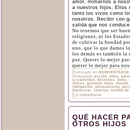
amor, mimarnos a nos
a nuestros hijos. Ellos
tanto los vivos como lo
nosotros. Recibir con g
salida que nos conduce 
No tenemos que ser buen
religiones, ni los Estad
de cultivar la bondad p
uno, que lo que damos lo
los demás es también la 
paz. Querer lo mejor pa
querer lo mejor para nos
Publicado en
REINVENTARSE
Etiquetado
acción
,
alma
,
amo
creatividad
,
destellos
,
dolor
,
flores
,
gratitud
,
hijos
,
ilusión
obligación
,
pensamiento
,
per
bienestar
,
sonrisa
,
tortilla d
|
1 comentario
QUÉ HACER P
OTROS HIJOS