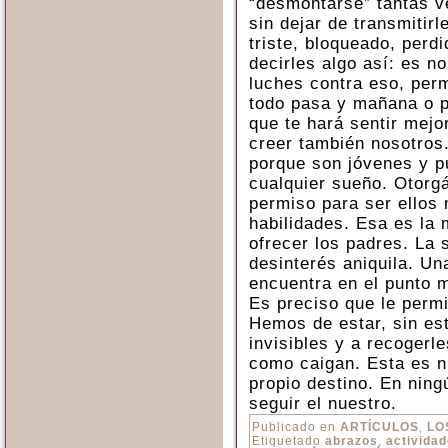
“desmontarse” tantas 
sin dejar de transmitir
triste, bloqueado, perd
decirles algo así: es n
luches contra eso, per
todo pasa y mañana o 
que te hará sentir mejo
creer también nosotros.
porque son jóvenes y p
cualquier sueño. Otorg
permiso para ser ellos
habilidades. Esa es la
ofrecer los padres. La 
desinterés aniquila. U
encuentra en el punto m
Es preciso que le permi
Hemos de estar, sin est
invisibles y a recogerl
como caigan. Esta es nu
propio destino. En ning
seguir el nuestro.
Publicado en
ARTÍCULOS
,
LO
Etiquetado
abrazos
,
activida