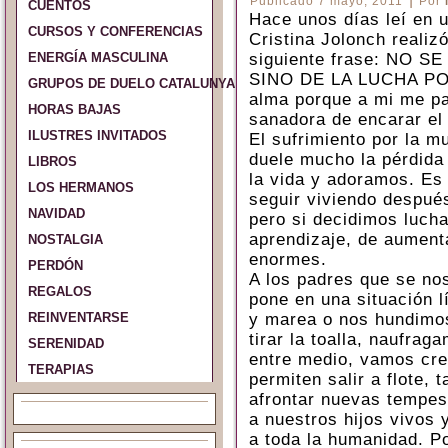
Publicado
7 mayo, 2011
Por
CUENTOS
Hace unos días leí en u
CURSOS Y CONFERENCIAS
Cristina Jolonch realiz
ENERGÍA MASCULINA
siguiente frase: NO 
SINO DE LA LUCHA PO
GRUPOS DE DUELO CATALUNYA Y ESPAÑA
alma porque a mi me p
HORAS BAJAS
sanadora de encarar el
ILUSTRES INVITADOS
El sufrimiento por la mu
duele mucho la pérdida
LIBROS
la vida y adoramos. Es 
LOS HERMANOS
seguir viviendo después
NAVIDAD
pero si decidimos lucha
aprendizaje, de aumenta
NOSTALGIA
enormes.
PERDÓN
A los padres que se nos
REGALOS
pone en una situación l
REINVENTARSE
y marea o nos hundimo
tirar la toalla, naufra
SERENIDAD
entre medio, vamos cre
TERAPIAS
permiten salir a flote, 
afrontar nuevas tempes
a nuestros hijos vivos 
a toda la humanidad. P