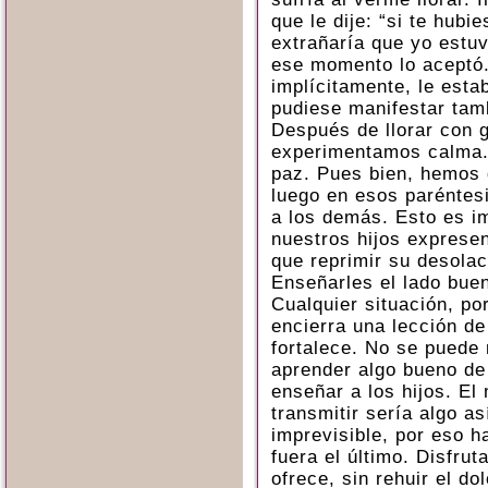
que le dije: “si te hubi
extrañaría que yo estuvi
ese momento lo aceptó
implícitamente, le esta
pudiese manifestar tamb
Después de llorar con 
experimentamos calma.
paz. Pues bien, hemos 
luego en esos paréntes
a los demás. Esto es im
nuestros hijos exprese
que reprimir su desolac
Enseñarles el lado bue
Cualquier situación, po
encierra una lección de
fortalece. No se puede m
aprender algo bueno de
enseñar a los hijos. E
transmitir sería algo así
imprevisible, por eso h
fuera el último. Disfrut
ofrece, sin rehuir el d