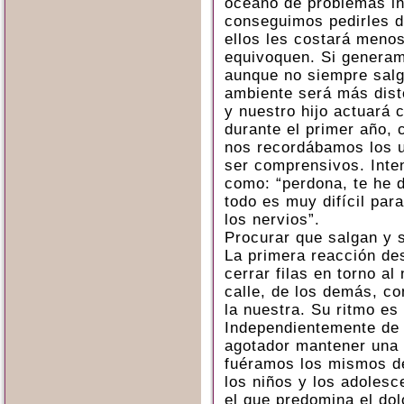
océano de problemas inc
conseguimos pedirles d
ellos les costará meno
equivoquen. Si generam
aunque no siempre salga
ambiente será más dist
y nuestro hijo actuará
durante el primer año, 
nos recordábamos los u
ser comprensivos. Inte
como: “perdona, te he d
todo es muy difícil par
los nervios”.
Procurar que salgan y s
La primera reacción de
cerrar filas en torno al
calle, de los demás, c
la nuestra. Su ritmo es
Independientemente de 
agotador mantener una 
fuéramos los mismos de
los niños y los adolesc
el que predomina el dol