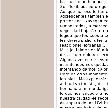
ha muerto un hijo nos 
Ser flexibles, pero rigu
Aunque no resulte tan e
adolescentes también e
primer año. Navegan c
tempestades, a merced
seguridad bajará su ren
lógico que les cueste c
les divertía ahora les t
reacciones extrañas…
Mi hijo Jaime volvió a 
de la muerte de su her
Algunas veces se levan
ir. Entonces nos quedá
intentando darnos calor
Pero en otros momentos
los pies. Me explicaré:
actitud victimista, del
hermano a mí me da igu
lo que nos sucedía a n
nuestra ciudad -le rec
de espera de las UVI ha
muerte inevitable de un