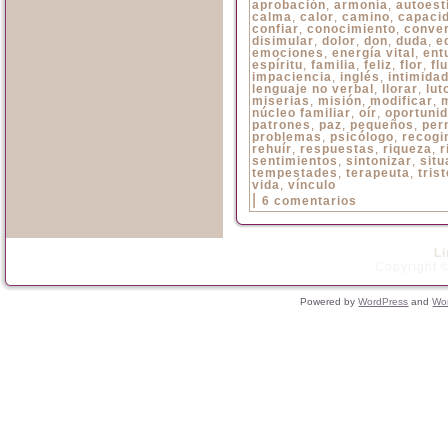
aprobación
,
armonía
,
autoest
calma
,
calor
,
camino
,
capaci
confiar
,
conocimiento
,
conve
disimular
,
dolor
,
don
,
duda
,
e
emociones
,
energía vital
,
ent
espíritu
,
familia
,
feliz
,
flor
,
flu
impaciencia
,
inglés
,
intimida
lenguaje no verbal
,
llorar
,
lut
miserias
,
misión
,
modificar
,
núcleo familiar
,
oír
,
oportuni
patrones
,
paz
,
pequeños
,
per
problemas
,
psicólogo
,
recogi
rehuír
,
respuestas
,
riqueza
,
r
sentimientos
,
sintonizar
,
situ
tempestades
,
terapeuta
,
trist
vida
,
vínculo
|
6 comentarios
L
Copyright ©
Powered by
WordPress
and
Wo