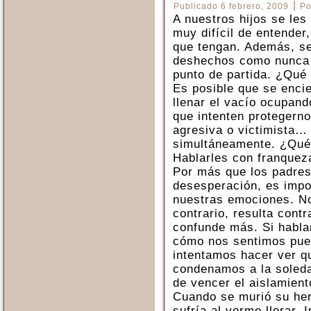
|
Publicado
6 febrero, 2009
Po
A nuestros hijos se le
muy difícil de entender
que tengan. Además, s
deshechos como nunca l
punto de partida. ¿Qué 
Es posible que se encie
llenar el vacío ocupand
que intenten protegerno
agresiva o victimista…
simultáneamente. ¿Qu
Hablarles con franquez
Por más que los padres
desesperación, es impo
nuestras emociones. No 
contrario, resulta cont
confunde más. Si habla
cómo nos sentimos pued
intentamos hacer ver q
condenamos a la soleda
de vencer el aislamient
Cuando se murió su her
sufría al verme llorar. 