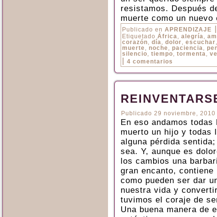
resistamos. Después de 
muerte como un nuevo c
|
Publicado en
APRENDIZAJE
Etiquetado
África
,
alegría
,
am
corazón
,
día
,
dolor
,
escuchar
muerte
,
noche
,
paciencia
,
pe
silencio
,
tiempo
,
tormenta
,
v
|
4 comentarios
REINVENTARS
Publicado
29 noviembre, 2010
En eso andamos todas 
muerto un hijo y todas 
alguna pérdida sentida; 
sea. Y, aunque es dolo
los cambios una barbari
gran encanto, contiene 
como pueden ser dar un
nuestra vida y converti
tuvimos el coraje de se
Una buena manera de e