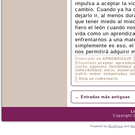
impulsa a aceptar la v
cambio. Cuando ya ha c
dejarlo ir, al menos du
que tener miedo al mie
fiero el león cuando no
vida como un aprendiza
enfrentarnos a una mat
simplemente es eso, el
nos permitirá adquirir 
|
Publicado en
APRENDIZAJE
Etiquetado
aceptar
,
aprendiza
curso
,
egoísmo
,
flexibilidad
,
inflexibilidad
,
inicio
,
intolera
sufrir
,
temor
,
temporadas
,
to
|
Deja un comentario
←
Entradas más antiguas
L
Copyright ©
Powered by
WordPress
and
Wo