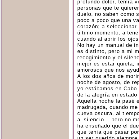
profundo dolor, temía v
personas que te quiere
duelo, no saben como s
poco a poco que una va
corazón; a seleccionar 
último momento, a tene
cuando al abrir los ojo
No hay un manual de in
es distinto, pero a mi m
recogimiento y el silen
mejor es estar quieta,
amorosos que nos ayude
A los dos años de mori
noche de agosto, de re
yo estábamos en Cabo 
de la alegría en estado
Aquella noche la pasé e
madrugada, cuando me l
cueva oscura, al tiempo
al silencio… pero no m
ha enseñado que el due
que tenía que pasar por
un ser querido siempre