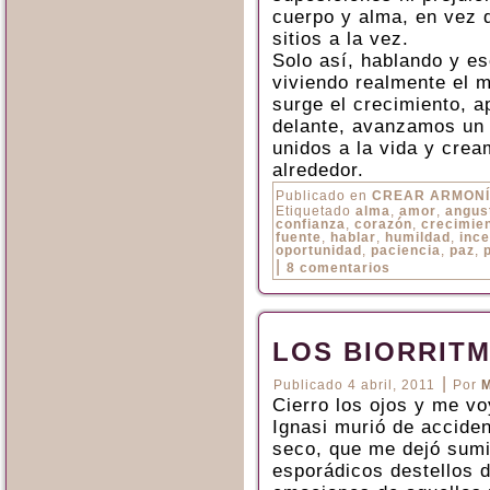
cuerpo y alma, en vez d
sitios a la vez.
Solo así, hablando y e
viviendo realmente el 
surge el crecimiento, 
delante, avanzamos un
unidos a la vida y cre
alrededor.
Publicado en
CREAR ARMON
Etiquetado
alma
,
amor
,
angus
confianza
,
corazón
,
crecimie
fuente
,
hablar
,
humildad
,
inc
oportunidad
,
paciencia
,
paz
,
|
8 comentarios
LOS BIORRIT
|
Publicado
4 abril, 2011
Por
M
Cierro los ojos y me vo
Ignasi murió de accide
seco, que me dejó sumid
esporádicos destellos d