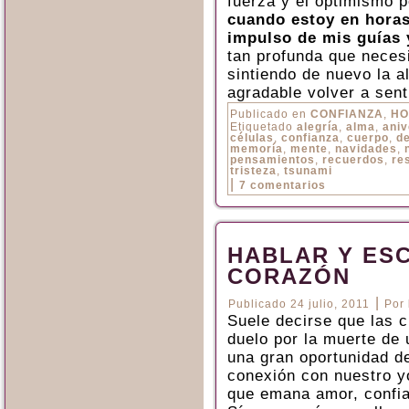
fuerza y el optimismo 
cuando estoy en horas
impulso de mis guías 
tan profunda que necesi
sintiendo de nuevo la a
agradable volver a sent
Publicado en
CONFIANZA
,
HO
Etiquetado
alegría
,
alma
,
aniv
células
,
confianza
,
cuerpo
,
d
memoría
,
mente
,
navidades
,
pensamientos
,
recuerdos
,
re
tristeza
,
tsunami
|
7 comentarios
HABLAR Y ES
CORAZÓN
|
Publicado
24 julio, 2011
Por
Suele decirse que las 
duelo por la muerte de
una gran oportunidad de
conexión con nuestro y
que emana amor, confi