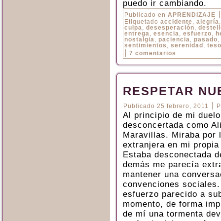
puedo ir cambiando.
|
Publicado en
APRENDIZAJE
Etiquetado
accidente
,
alegría
culpa
,
desesperación
,
destel
entrega
,
esencia
,
esfuerzo
,
h
nostalgia
,
paciencia
,
pasado
sentimientos
,
serenidad
,
tes
|
7 comentarios
RESPETAR NU
|
Publicado
25 febrero, 2011
P
Al principio de mi duel
desconcertada como Ali
Maravillas. Miraba por 
extranjera en mi propi
Estaba desconectada de 
demás me parecía extra
mantener una conversaci
convenciones sociales. 
esfuerzo parecido a sub
momento, de forma impre
de mí una tormenta dev