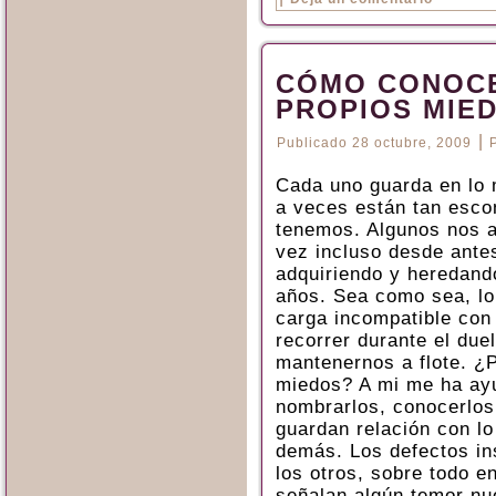
CÓMO CONOC
PROPIOS MIE
|
Publicado
28 octubre, 2009
Cada uno guarda en lo
a veces están tan esco
tenemos. Algunos nos 
vez incluso desde ante
adquiriendo y heredando
años. Sea como sea, lo
carga incompatible con
recorrer durante el due
mantenernos a flote. ¿
miedos? A mi me ha ayu
nombrarlos, conocerlo
guardan relación con l
demás. Los defectos in
los otros, sobre todo e
señalan algún temor nu