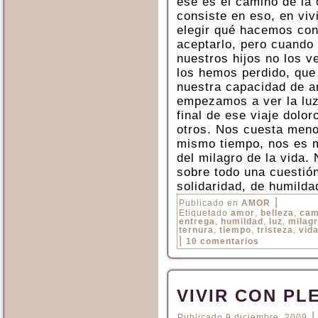
ese es el camino de la 
consiste en eso, en viv
elegir qué hacemos co
aceptarlo, pero cuand
nuestros hijos no los 
los hemos perdido, que 
nuestra capacidad de 
empezamos a ver la luz
final de ese viaje dolo
otros. Nos cuesta menos
mismo tiempo, nos es má
del milagro de la vida.
sobre todo una cuestión
solidaridad, de humilda
|
Publicado en
AMOR
Etiquetado
amor
,
belleza
,
cam
entrega
,
humildad
,
luz
,
milag
ternura
,
tiempo
,
tristeza
,
vid
|
10 comentarios
VIVIR CON PL
Publicado
9 diciembre, 2009