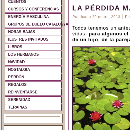
CUENTOS
LA PÉRDIDA 
CURSOS Y CONFERENCIAS
|
ENERGÍA MASCULINA
Publicado
29 enero, 2013
Po
GRUPOS DE DUELO CATALUNYA Y ESPAÑA
Todos tenemos un ante
HORAS BAJAS
vidas;
para algunos el
de un hijo, de la pare
ILUSTRES INVITADOS
LIBROS
LOS HERMANOS
NAVIDAD
NOSTALGIA
PERDÓN
REGALOS
REINVENTARSE
SERENIDAD
TERAPIAS