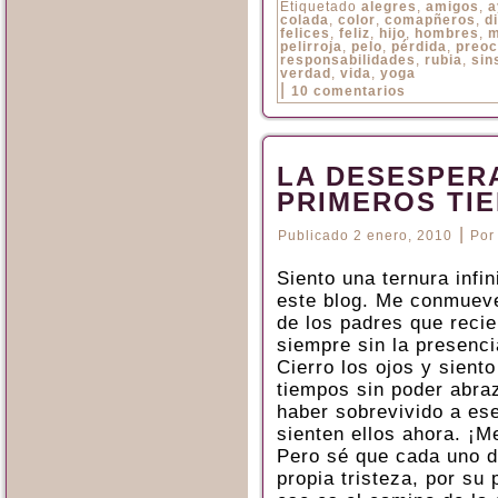
Etiquetado
alegres
,
amigos
,
a
colada
,
color
,
comapñeros
,
d
felices
,
feliz
,
hijo
,
hombres
,
m
pelirroja
,
pelo
,
pérdida
,
preoc
responsabilidades
,
rubia
,
sin
verdad
,
vida
,
yoga
|
10 comentarios
LA DESESPER
PRIMEROS TI
|
Publicado
2 enero, 2010
Por
Siento una ternura infi
este blog. Me conmuev
de los padres que reci
siempre sin la presenci
Cierro los ojos y sient
tiempos sin poder abra
haber sobrevivido a es
sienten ellos ahora. ¡Me
Pero sé que cada uno d
propia tristeza, por su