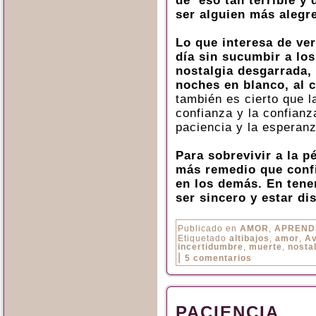
de ‘eso tan terrible y
ser alguien más alegr
Lo que interesa de ve
día sin sucumbir a los 
nostalgia desgarrada, 
noches en blanco, al 
también es cierto que l
confianza y la confianz
paciencia y la esperanz
Para sobrevivir a la 
más remedio que confi
en los demás. En tene
ser sincero y estar di
Publicado en
AMOR
,
APREND
Etiquetado
altibajos
,
amor
,
Av
incertidumbre
,
muerte
,
nosta
|
5 comentarios
PACIENCIA