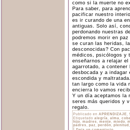
como si la muerte no ex
Para saber, para aprend
pacificar nuestro inter
es ir curando de una en
antiguas. Solo así, co
perdonando nuestras de
podremos morir en paz 
se curan las heridas, l
desconocidas? Con paci
médicos, psicólogos y 
enseñarnos a relajar el
agarrotado, a contener 
desbocada y a indagar 
escondida y maltratada.
tan largo como la vida 
encierra lo vamos recib
Y un día aceptamos la 
seres más queridos y v
regalo.
Publicado en
APRENDIZAJE
,
Etiquetado
alegría
,
alma
,
coba
hijo
,
madres
,
mente
,
miedo
,
m
padres
,
paz
,
perdón
,
plenitud
|
Deja un comentario