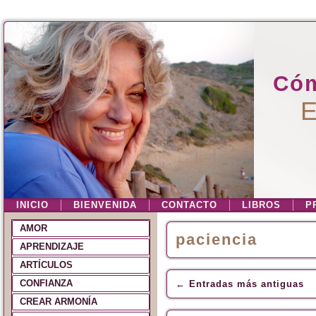
Cóm
E
INICIO
BIENVENIDA
CONTACTO
LIBROS
P
AMOR
paciencia
APRENDIZAJE
ARTÍCULOS
CONFIANZA
←
Entradas más antiguas
CREAR ARMONÍA