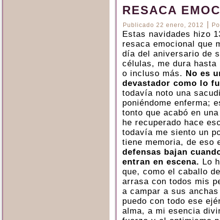
RESACA EMOC
|
Publicado
22 enero, 2012
Po
Estas navidades hizo 13
resaca emocional que m
día del aniversario de 
células, me dura hasta 
o incluso más.
No es u
devastador como lo fu
todavía noto una sacud
poniéndome enferma; e
tonto que acabó en una
he recuperado hace es
todavía me siento un po
tiene memoria, de eso 
defensas bajan cuando
entran en escena.
Lo h
que, como el caballo d
arrasa con todos mis p
a campar a sus anchas 
puedo con todo ese ejér
alma, a mi esencia div