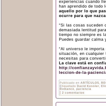
experiencias cuando lle
han aprendido de todo l
aquello por lo que pas
ocurre para que nazca
“Si las cosas suceden 
demasiada lentitud para
tiempo no siempre es la
Puedes guardar calma y 
“Al universo le importa 
situación, en cualquier 
necesitas para converti
La clave está en confi
http://confianzayvida.
leccion-de-la-pacienci
Publicado en
ARTÍCULOS
,
RE
Etiquetado
David Kessler
,
El
Romance
,
paciencia
|
2 comentarios