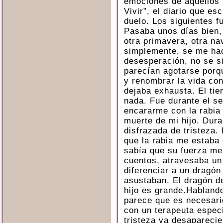
emociones de aquellos 
Vivir”, el diario que es
duelo. Los siguientes f
Pasaba unos días bien,
otra primavera, otra na
simplemente, se me hac
desesperación, no se s
parecían agotarse porq
y renombrar la vida co
dejaba exhausta. El tie
nada. Fue durante el s
encararme con la rabia
muerte de mi hijo. Dura
disfrazada de tristeza.
que la rabia me estaba
sabía que su fuerza m
cuentos, atravesaba un
diferenciar a un dragón
asustaban. El dragón de
hijo es grande.Habland
parece que es necesario
con un terapeuta especi
tristeza va desapareci