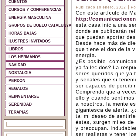
CUENTOS
|
Publicado
10 enero, 2012
Po
CURSOS Y CONFERENCIAS
Con este artículo de Ma
ENERGÍA MASCULINA
http://comunicacione
esta casa inicia una sec
GRUPOS DE DUELO CATALUNYA Y ESPAÑA
donde se publicarán ref
HORAS BAJAS
que puedan aportar dest
ILUSTRES INVITADOS
Desde hace más de diec
que tiene el don de la 
LIBROS
energía.
LOS HERMANOS
¿Es posible comunicam
NAVIDAD
ya fallecidos? La respu
NOSTALGIA
seres queridos que ya 
y señales que si tenem
PERDÓN
ser capaces de percibi
REGALOS
Comprendo que a veces
REINVENTARSE
ello y cuando sentimos
a nosotros, la mente es
SERENIDAD
gigantesca de alerta, ¿
TERAPIAS
tal mi deseo de sentirl
éstas, surgen miles de
y preocupan. Indudable
ser realistas y tener lo