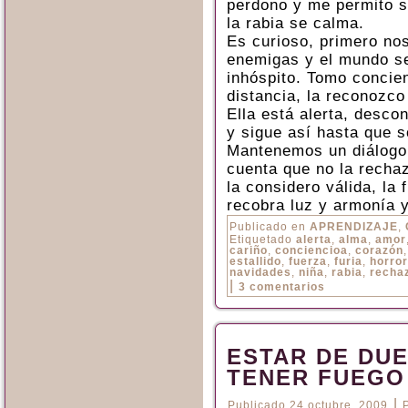
perdono y me permito se
la rabia se calma.
Es curioso, primero no
enemigas y el mundo se
inhóspito. Tomo concien
distancia, la reconozco
Ella está alerta, desco
y sigue así hasta que s
Mantenemos un diálogo 
cuenta que no la recha
la considero válida, la
recobra luz y armonía 
Publicado en
APRENDIZAJE
,
Etiquetado
alerta
,
alma
,
amor
cariño
,
conciencioa
,
corazón
estallido
,
fuerza
,
furia
,
horror
navidades
,
niña
,
rabia
,
recha
|
3 comentarios
ESTAR DE DU
TENER FUEGO
|
Publicado
24 octubre, 2009