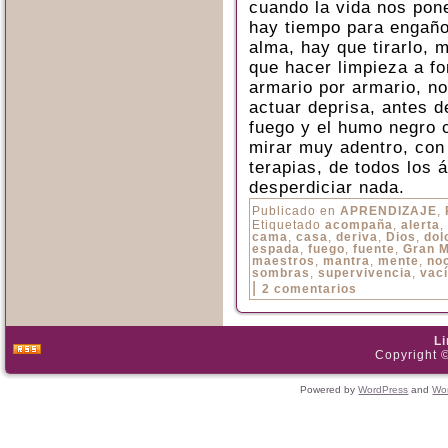
cuando la vida nos pone
hay tiempo para engaños
alma, hay que tirarlo, 
que hacer limpieza a fo
armario por armario, n
actuar deprisa, antes de
fuego y el humo negro
mirar muy adentro, con
terapias, de todos los
desperdiciar nada.
Publicado en
APRENDIZAJE
,
Etiquetado
acompaña
,
alerta
,
cama
,
casa
,
deriva
,
Dios
,
dol
espada
,
fuego
,
fuente
,
Gran 
maestros
,
mantra
,
mente
,
no
sombras
,
supervivencia
,
vac
|
2 comentarios
L
Copyright ©
Powered by
WordPress
and
Wo