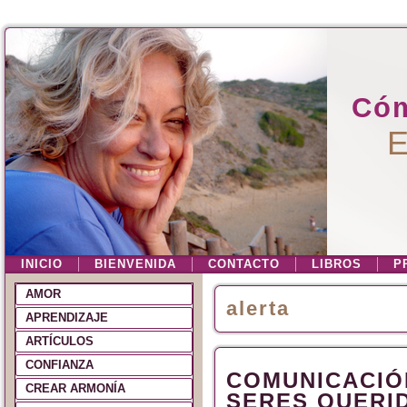
Cóm
E
INICIO
BIENVENIDA
CONTACTO
LIBROS
P
AMOR
alerta
APRENDIZAJE
ARTÍCULOS
CONFIANZA
COMUNICACIÓ
CREAR ARMONÍA
SERES QUERI