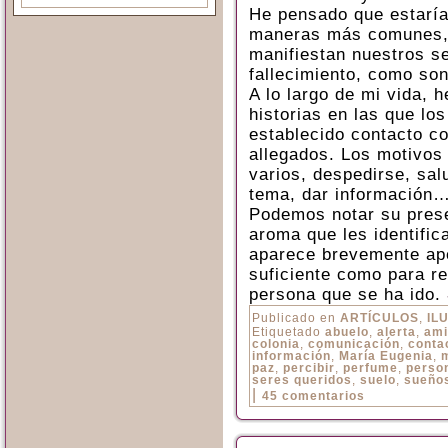
He pensado que estaría
maneras más comunes, 
manifiestan nuestros se
fallecimiento, como so
A lo largo de mi vida,
historias en las que lo
establecido contacto co
allegados. Los motivos
varios, despedirse, sal
tema, dar información
Podemos notar su prese
aroma que les identific
aparece brevemente ap
suficiente como para re
persona que se ha ido.
Publicado en
ARTÍCULOS
,
IL
Etiquetado
abuelo
,
alerta
,
ami
colonia
,
comunicación
,
conta
información
,
María Eugenia
,
paz
,
percibir
,
perfume
,
perso
seres queridos
,
suelo
,
sueño
|
45 comentarios