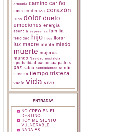
camino
cariño
armonía
corazón
confianza
casa
dolor
duelo
Dios
emociones
energía
familia
esencia
esperanza
hijo
llorar
felicidad
hijos
luz
madre
miedo
mente
muerte
mujeres
mundo
Navidad
nostalgia
paciencia
padres
oportunidad
paz
rabia
sentir
sentimientos
tiempo
tristeza
silencio
vida
vivir
vacío
ENTRADAS
NO CREO EN EL
DESTINO
HOY ME SIENTO
VULNERABLE
NADA ES