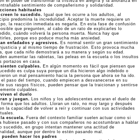
en el poder de transformar la tristeza en alegría y la añoranza en
entrañable sentimiento de compañerismo y solidaridad.
cciones habituales
 creen lo sucedido.
Igual que les
ocurre a los adultos,
al
cipio predomina la incredulidad. Aceptar la muerte requiere un
mpo, la reacción inmediata es negarla. En esta fase de confusión
osible que pregunten, al cabo de un rato de explicarles lo
edido, cuándo volverá la persona muerta. Nunca hay que
tirles, porque eso poduce mucha más ansiedad.
tan enfadados y agresivos.
Es normal sentir un gran sentimiento
injusticia y al mismo tiempo de frustración. Esto provoca mucha
ia, que cada niño demostrará a su manera y según su edad.
den aumentar las rabietas, las peleas en la escuela o los insultos
os portazos en casa.
 sienten culpables.
En algún momento es fácil que piensen que
sucedido es culpa suya porque un día hicieron algo indebido o
igieron un mal pensamiento hacia la persona que ahora se ha ido.
 el paso del tiempo, cuando empiecen a desvanecerse en su
te sus rasgos físicos, pueden pensar que la traicionan y sentirse
lemente culpables.
 viven el duelo
oran y juegan.
Los niños y los adolescentes encaran el duelo de
a forma que los adultos. Lloran un rato, no muy largo y después
en la capacidad de volver a reír y continuar con sus actividades
tuales.
 la escuela.
Fuera del contexto familiar suelen actuar como si
a hubiese pasado y con sus compañeros no acostumbran a hablar
lo sucedido, en grupo intentan mantener una actitud de
malidad, aunque por dentro lo estén pasando mal.
 pueden hacer los padres