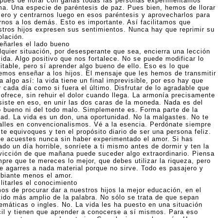
pués de llorar con ganas todas las personas experimentamos
ma. Una especie de paréntesis de paz. Pues bien, hemos de llorar
mero y centrarnos luego en esos paréntesis y aprovecharlos para
irnos a los demás. Esto es importante. Así facilitamos que
stros hijos expresen sus sentimientos. Nunca hay que reprimir su
olación.
eñarles el lado bueno
lquier situación, por desesperante que sea, encierra una lección
vida. Algo positivo que nos fortalece. No se puede modificar lo
itable, pero sí aprender algo bueno de ello. Eso es lo que
emos enseñar a los hijos. El mensaje que les hemos de transmitir
a algo así: la vida tiene un final imprevisible, por eso hay que
r cada día como si fuera el último. Disfrutar de lo agradable que
 ofrece, sin rehuir el dolor cuando llega. La armonía precisamente
siste en eso, en unir las dos caras de la moneda. Nada es del
o bueno ni del todo malo. Simplemente es. Forma parte de la
dad. La vida es un don, una oportunidad. No la malgastes. No te
alles en convencionalismos. Vé a la esencia. Perdónate siempre
te equivoques y ten el propósito diario de ser una persona feliz.
te acuestes nunca sin haber experimentado el amor. Si has
do un día horrible, sonríete a ti mismo antes de dormir y ten la
vicción de que mañana puede suceder algo extraordinario. Piensa
mpre que te mereces lo mejor, que debes utilizar la riqueza, pero
te agarres a nada material porque no sirve. Todo es pasajero y
biante menos el amor.
litarles el conocimiento
os de procurar dar a nuestros hijos la mejor educación, en el
tido más amplio de la palabra. No sólo se trata de que sepan
emáticas o ingles. No. La vida les ha puesto en una situación
ícil y tienen que aprender a conocerse a sí mismos. Para eso