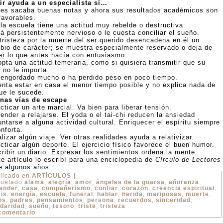
ir ayuda a un especialista sí…
tes sacaba buenas notas y ahora sus resultados académicos son
favorables.
 la escuela tiene una actitud muy rebelde o destructiva.
tá persistentemente nervioso o le cuesta conciliar el sueño.
 tristeza por la muerte del ser querido desencadena en él un
bio de carácter; se muestra especialmente reservado o deja de
er lo que antes hacía con entusiasmo.
opta una actitud temeraria, como si quisiera transmitir que su
 no le importa.
 engordado mucho o ha perdido peso en poco tiempo.
tenta estar en casa el menor tiempo posible y no explica nada de
que le sucede.
nas vías de escape
cticar un arte marcial. Va bien para liberar tensión.
ender a relajarse. El yoda o el tai-chi reducen la ansiedad
ntarse a alguna actividad cultural. Enriquecer el espíritu siempre
nforta.
lizar algún viaje. Ver otras realidades ayuda a relativizar.
cticar algún deporte. El ejercicio físico favorece el buen humor.
ribir un diario. Expresar los sentimientos ordena la mente.
te artículo lo escribí para una enciclopedia de
Círculo de Lectores
e algunos años.
licado en
ARTÍCULOS
|
quetado
alama
,
alegría
,
amor
,
ángeles de la guarsa
,
añoranza
,
ender
,
casa
,
compañerismo
,
confiar
,
corazón
,
creencia espiritual
,
sis
,
energía
,
escuela
,
funeral
,
hablar
,
herida
,
mariposas
,
muerte
,
os
,
padres
,
pensamientos
,
persona
,
recuerdos
,
sinceridad
,
idaridad
,
sueño
,
tesoro
,
triste
,
tristeza
comentario