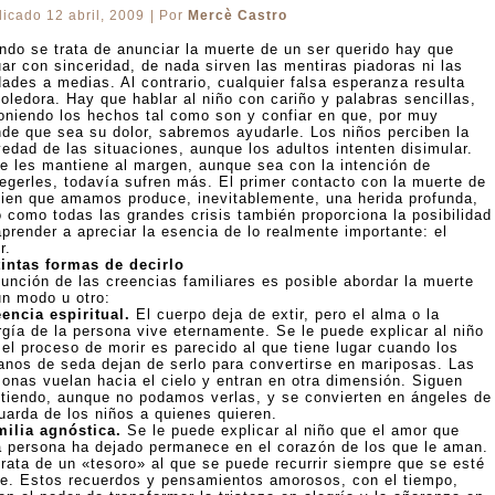
licado
12 abril, 2009
|
Por
Mercè Castro
ndo se trata de anunciar la muerte de un ser querido hay que
uar con sinceridad, de nada sirven las mentiras piadoras ni las
dades a medias. Al contrario, cualquier falsa esperanza resulta
PAÑA
oledora. Hay que hablar al niño con cariño y palabras sencillas,
oniendo los hechos tal como son y confiar en que, por muy
nde que sea su dolor, sabremos ayudarle. Los niños perciben la
vedad de las situaciones, aunque los adultos intenten disimular.
se les mantiene al margen, aunque sea con la intención de
tegerles, todavía sufren más. El primer contacto con la muerte de
uien que amamos produce, inevitablemente, una herida profunda,
o como todas las grandes crisis también proporciona la posibilidad
prender a apreciar la esencia de lo realmente importante: el
r.
tintas formas de decirlo
función de las creencias familiares es posible abordar la muerte
un modo u otro:
eencia espiritual.
El cuerpo deja de extir, pero el alma o la
rgía de la persona vive eternamente. Se le puede explicar al niño
 el proceso de morir es parecido al que tiene lugar cuando los
anos de seda dejan de serlo para convertirse en mariposas. Las
sonas vuelan hacia el cielo y entran en otra dimensión. Siguen
stiendo, aunque no podamos verlas, y se convierten en ángeles de
guarda de los niños a quienes quieren.
milia agnóstica.
Se le puede explicar al niño que el amor que
a persona ha dejado permanece en el corazón de los que le aman.
trata de un «tesoro» al que se puede recurrir siempre que se esté
ste. Estos recuerdos y pensamientos amorosos, con el tiempo,