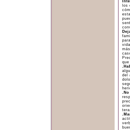
Int
los
cóm
est
pue
sen
con
Dej
fam
para
vid
más
cas
Pre
que
.Ha
alg
del
dol
segu
her
.No
res
prec
orie
ter
.Ma
acti
ver
bue