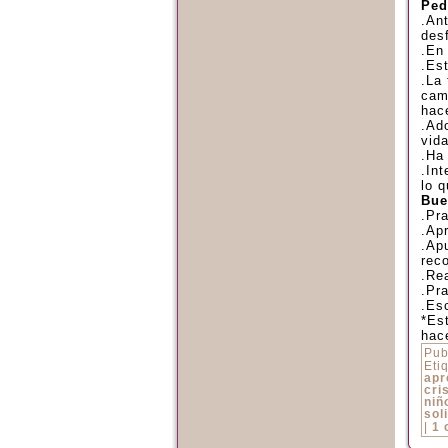
Ped
.An
des
.En
.Es
.La
cam
hac
.Ad
vida
.Ha
.In
lo 
Bue
.Pra
.Apr
.Apu
reco
.Rea
.Pra
.Esc
*Es
hac
Pub
Eti
apr
cri
niñ
sol
|
1 