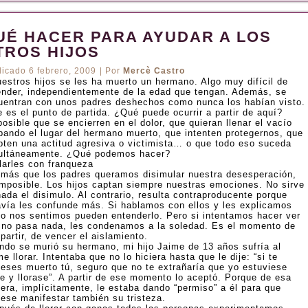
UÉ HACER PARA AYUDAR A LOS
TROS HIJOS
licado
6 febrero, 2009
|
Por
Mercè Castro
uestros hijos se les ha muerto un hermano. Algo muy difícil de
ender, independientemente de la edad que tengan. Además, se
uentran con unos padres deshechos como nunca los habían visto.
 es el punto de partida. ¿Qué puede ocurrir a partir de aquí?
osible que se encierren en el dolor, que quieran llenar el vacío
pando el lugar del hermano muerto, que intenten protegernos, que
pten una actitud agresiva o victimista… o que todo eso suceda
ultáneamente. ¿Qué podemos hacer?
larles con franqueza
 más que los padres queramos disimular nuestra desesperación,
imposible. Los hijos captan siempre nuestras emociones. No sirve
ada el disimulo. Al contrario, resulta contraproducente porque
avía les confunde más. Si hablamos con ellos y les explicamos
o nos sentimos pueden entenderlo. Pero si intentamos hacer ver
 no pasa nada, les condenamos a la soledad. Es el momento de
artir, de vencer el aislamiento.
ndo se murió su hermano, mi hijo Jaime de 13 años sufría al
e llorar. Intentaba que no lo hiciera hasta que le dije: “si te
ieses muerto tú, seguro que no te extrañaría que yo estuviese
te y llorase”. A partir de ese momento lo aceptó. Porque de esa
era, implícitamente, le estaba dando “permiso” a él para que
iese manifestar también su tristeza.