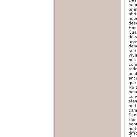
Des
cal
pri
abr
nue
des
Ens
Cua
de 
inev
deb
serí
vivi
nos
con
tod
uni
enc
que 
No 
pasa
con
sie
no 
cam
Faci
Hem
sen
mat
dif