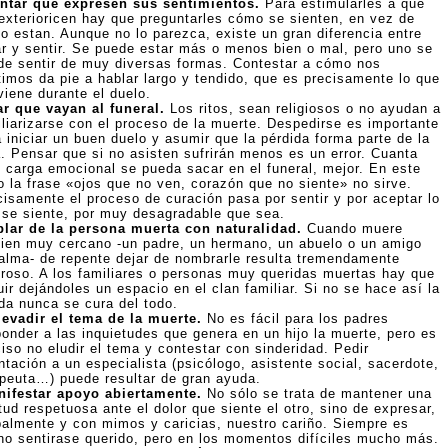
entar que expresen sus sentimientos.
Para estimularles a que
 exterioricen hay que preguntarles cómo se sienten, en vez de
o estan. Aunque no lo parezca, existe un gran diferencia entre
ar y sentir. Se puede estar más o menos bien o mal, pero uno se
de sentir de muy diversas formas. Contestar a cómo nos
timos da pie a hablar largo y tendido, que es precisamente lo que
viene durante el duelo.
ar que vayan al funeral.
Los ritos, sean religiosos o no ayudan a
iliarizarse con el proceso de la muerte. Despedirse es importante
 iniciar un buen duelo y asumir que la pérdida forma parte de la
a. Pensar que si no asisten sufrirán menos es un error. Cuanta
 carga emocional se pueda sacar en el funeral, mejor. En este
o la frase «ojos que no ven, corazón que no siente» no sirve.
cisamente el proceso de curación pasa por sentir y por aceptar lo
 se siente, por muy desagradable que sea.
blar de la persona muerta con naturalidad.
Cuando muere
uien muy cercano -un padre, un hermano, un abuelo o un amigo
 alma- de repente dejar de nombrarle resulta tremendamente
oroso. A los familiares o personas muy queridas muertas hay que
ir dejándoles un espacio en el clan familiar. Si no se hace así la
ida nunca se cura del todo.
 evadir el tema de la muerte.
No es fácil para los padres
ponder a las inquietudes que genera en un hijo la muerte, pero es
iso no eludir el tema y contestar con sinderidad. Pedir
ntación a un especialista (psicólogo, asistente social, sacerdote,
apeuta…) puede resultar de gran ayuda.
nifestar apoyo abiertamente.
No sólo se trata de mantener una
tud respetuosa ante el dolor que siente el otro, sino de expresar,
balmente y con mimos y caricias, nuestro cariño. Siempre es
no sentirase querido, pero en los momentos difíciles mucho más.