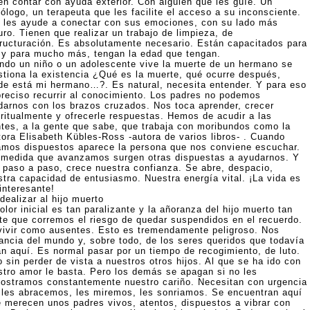
en contar con ayuda exterior. Con alguien que les guíe. Un
ólogo, un terapeuta que les facilite el acceso a su inconsciente.
 les ayude a conectar con sus emociones, con su lado más
ro. Tienen que realizar un trabajo de limpieza, de
tructuración. Es absolutamente necesario. Están capacitados para
 y para mucho más, tengan la edad que tengan.
ndo un niño o un adolescente vive la muerte de un hermano se
stiona la existencia ¿Qué es la muerte, qué ocurre después,
de está mi hermano…?. Es natural, necesita entender. Y para eso
preciso recurrir al conocimiento. Los padres no podemos
darnos con los brazos cruzados. Nos toca aprender, crecer
iritualmente y ofrecerle respuestas. Hemos de acudir a las
ntes, a la gente que sabe, que trabaja con moribundos como la
tora Elisabeth Kübles-Ross -autora de varios libros- . Cuando
amos dispuestos aparece la persona que nos conviene escuchar.
 medida que avanzamos surgen otras dispuestas a ayudarnos. Y
, paso a paso, crece nuestra confianza. Se abre, despacio,
stra capacidad de entusiasmo. Nuestra energía vital. ¡La vida es
interesante!
dealizar al hijo muerto
olor inicial es tan paralizante y la añoranza del hijo muerto tan
rte que corremos el riesgo de quedar suspendidos en el recuerdo.
vivir como ausentes. Esto es tremendamente peligroso. Nos
tancia del mundo y, sobre todo, de los seres queridos que todavía
án aquí. Es normal pasar por un tiempo de recogimiento, de luto.
 sin perder de vista a nuestros otros hijos. Al que se ha ido con
stro amor le basta. Pero los demás se apagan si no les
ostramos constantemente nuestro cariño. Necesitan con urgencia
 les abracemos, les miremos, les sonriamos. Se encuentran aquí
e merecen unos padres vivos, atentos, dispuestos a vibrar con