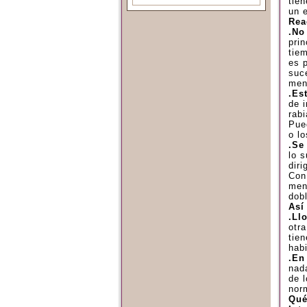
tien
un 
Rea
.No
prin
tie
es p
suc
men
.Es
de 
rab
Pue
o l
.Se
lo 
dir
Con
men
dob
Así
.Ll
otr
tien
habi
.En
nad
de 
nor
Qué