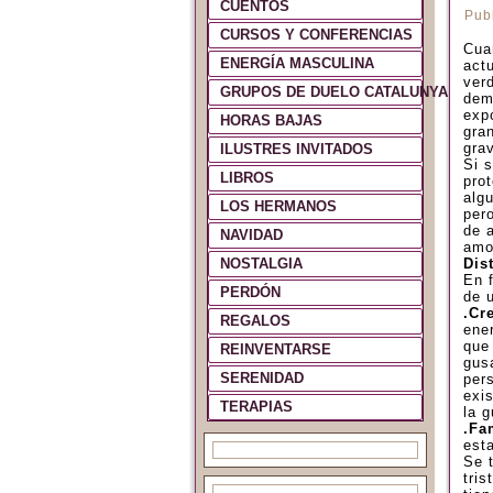
CUENTOS
Pub
CURSOS Y CONFERENCIAS
Cua
ENERGÍA MASCULINA
act
ver
GRUPOS DE DUELO CATALUNYA Y ES
dem
exp
HORAS BAJAS
gra
gra
ILUSTRES INVITADOS
Si 
LIBROS
pro
alg
LOS HERMANOS
per
de a
NAVIDAD
amo
NOSTALGIA
Dis
En 
PERDÓN
de 
.Cr
REGALOS
ene
que
REINVENTARSE
gus
SERENIDAD
per
exi
TERAPIAS
la 
.Fa
est
Se 
tri