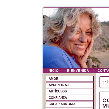
INICIO
BIENVENIDA
CONT
AMOR
tr
APRENDIZAJE
ARTÍCULOS
CONFIANZA
C
CREAR ARMONÍA
M