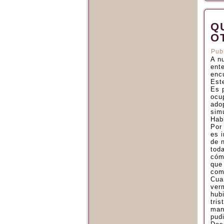
Q
O
Pub
A n
ent
enc
Este
Es p
ocu
ado
sim
Hab
Por
es 
de n
tod
cóm
que
comp
Cua
verm
hub
tris
man
pud