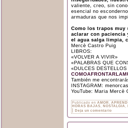
valiente, creo, sin con
esencial no esconderno
armaduras que nos impi
Como los trapos muy s
aclarar con paciencia
el agua salga limpia, c
Mercè Castro Puig
LIBROS:
«VOLVER A VIVIR»
«PALABRAS QUE CON
«DULCES DESTELLOS
COMOAFRONTARLAMU
También me encontrará
INSTAGRAM: menorcas
YouTube: Maria Mercè 
Publicado en
AMOR
,
APREND
HORAS BAJAS
,
NOSTALGIA
,
|
Deja un comentario