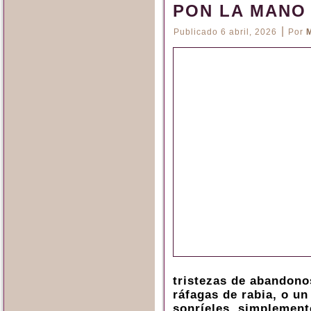
PON LA MANO
|
Publicado
6 abril, 2026
Por
tristezas de abandono
ráfagas de rabia, o u
sonríeles, simplement