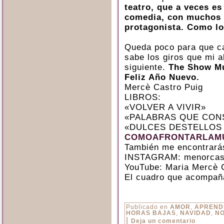
teatro, que a veces e
comedia, con muchos a
protagonista. Como lo 
Queda poco para que ca
sabe los giros que mi a
siguiente.
The Show Mu
Feliz Año Nuevo.
Mercè Castro Puig
LIBROS:
«VOLVER A VIVIR»
«PALABRAS QUE CON
«DULCES DESTELLOS
COMOAFRONTARLAMU
También me encontrará
INSTAGRAM: menorcas
YouTube: Maria Mercè 
El cuadro que acompaña
Publicado en
AMOR
,
APREND
HORAS BAJAS
,
NAVIDAD
,
NO
|
Deja un comentario