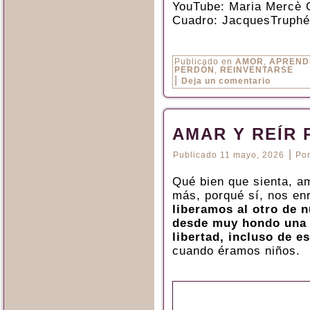
YouTube: Maria Mercè 
Cuadro: JacquesTruph
Publicado en
AMOR
,
APREND
PERDÓN
,
REINVENTARSE
|
Deja un comentario
AMAR Y REÍR 
|
Publicado
11 mayo, 2026
Po
Qué bien que sienta, a
más, porqué sí, nos en
liberamos al otro de n
desde muy hondo una s
libertad, incluso de es
cuando éramos niños.