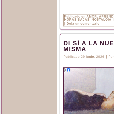
Publicado en
AMOR
,
APREND
HORAS BAJAS
,
NOSTALGIA
,
|
Deja un comentario
DI SÍ A LA NU
MISMA
|
Publicado
29 junio, 2026
Por