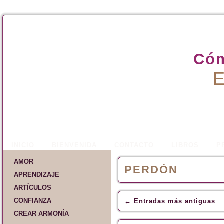
Cóm
E
INICIO
BIENVENIDA
CONTACTO
LIBROS
P
AMOR
PERDÓN
APRENDIZAJE
ARTÍCULOS
CONFIANZA
←
Entradas más antiguas
CREAR ARMONÍA