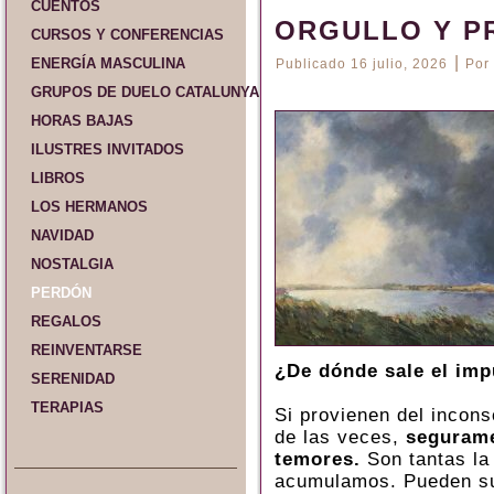
CUENTOS
ORGULLO Y P
CURSOS Y CONFERENCIAS
|
ENERGÍA MASCULINA
Publicado
16 julio, 2026
Por
GRUPOS DE DUELO CATALUNYA Y ESPAÑA
HORAS BAJAS
ILUSTRES INVITADOS
LIBROS
LOS HERMANOS
NAVIDAD
NOSTALGIA
PERDÓN
REGALOS
REINVENTARSE
¿De dónde sale el imp
SERENIDAD
TERAPIAS
Si provienen del incon
de las veces,
segurame
temores.
Son tantas la
acumulamos. Pueden su