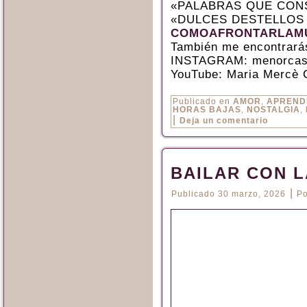
«PALABRAS QUE CON
«DULCES DESTELLOS
COMOAFRONTARLAMU
También me encontrará
INSTAGRAM: menorcas
YouTube: Maria Mercè 
Publicado en
AMOR
,
APREND
HORAS BAJAS
,
NOSTALGIA
,
|
Deja un comentario
BAILAR CON L
|
Publicado
30 marzo, 2026
Po