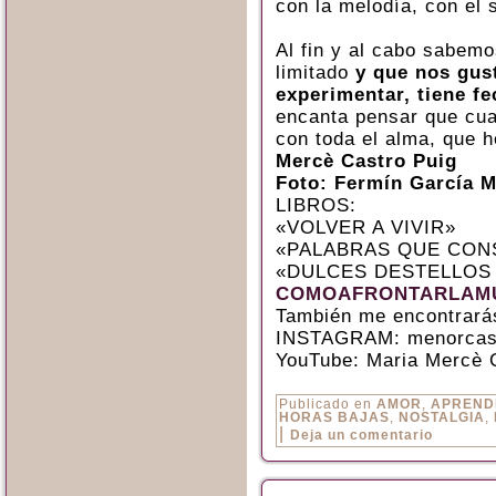
con la melodía, con el 
Al fin y al cabo sabem
limitado
y que nos gus
experimentar, tiene f
encanta pensar que cuan
con toda el alma, que h
Mercè Castro Puig
Foto: Fermín García M
LIBROS:
«VOLVER A VIVIR»
«PALABRAS QUE CON
«DULCES DESTELLOS
COMOAFRONTARLAMU
También me encontrará
INSTAGRAM: menorcas
YouTube: Maria Mercè 
Publicado en
AMOR
,
APREND
HORAS BAJAS
,
NOSTALGIA
,
|
Deja un comentario