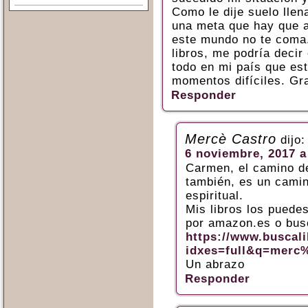
Como le dije suelo llen
una meta que hay que a
este mundo no te coma.
libros, me podría deci
todo en mi país que e
momentos difíciles. Gr
Responder
Mercè Castro
dijo:
6 noviembre, 2017 a
Carmen, el camino de
también, es un camin
espiritual.
Mis libros los puedes
por amazon.es o busc
https://www.buscali
idxes=full&q=merc
Un abrazo
Responder