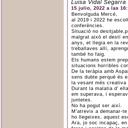
Luisa Vidal Segarra
15 julio, 2022 a las 16
Benvolguda Mercé,
al 2019 i 2022 he escol
conferències.
Situació no desitjable,
malgrat això el destí e
anys, et llegia en la r
treballaves allí, aprengu
també ho faig.
Els humans estem prepa
situacions horribles com
De la teràpia amb Aspani
sens dubte perquè és el
la vesant més creativa 
Durant la malatia d’ ell
em superava, i esperav
juntetes.
No ha pogut ser així.
M’atrevix a demanar-te
ho llegeixes, aquest esc
Ara, jo soc incapaç, en