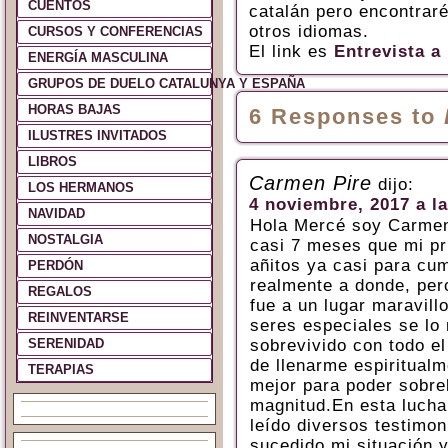
CUENTOS
catalán pero encontraré
otros idiomas.
CURSOS Y CONFERENCIAS
El link es
Entrevista a
ENERGÍA MASCULINA
GRUPOS DE DUELO CATALUNYA Y ESPAÑA
HORAS BAJAS
6 Responses to
ILUSTRES INVITADOS
LIBROS
Carmen Pire
dijo:
LOS HERMANOS
4 noviembre, 2017 a la
NAVIDAD
Hola Mercé soy Carmen
NOSTALGIA
casi 7 meses que mi p
añitos ya casi para cum
PERDÓN
realmente a donde, per
REGALOS
fue a un lugar maravill
REINVENTARSE
seres especiales se lo
SERENIDAD
sobrevivido con todo el
de llenarme espiritualm
TERAPIAS
mejor para poder sobre
magnitud.En esta lucha
leído diversos testimo
sucedido mi situación y