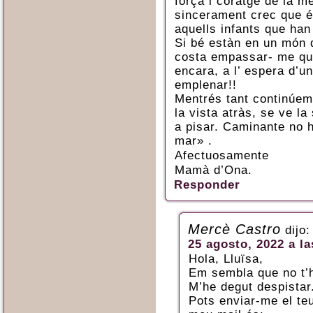
força i coratge de la meu
sincerament crec que é
aquells infants que han
Si bé estàn en un món 
costa empassar- me qu
encara, a l’ espera d’u
emplenar!!
Mentrés tant continúem 
la vista atràs, se ve l
a pisar. Caminante no h
mar» .
Afectuosamente
Mamà d’Ona.
Responder
Mercè Castro
dijo:
25 agosto, 2022 a la
Hola, Lluïsa,
Em sembla que no t’h
M’he degut despistar
Pots enviar-me el teu