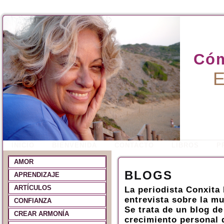
Cóm
E
INICIO
BIENVENIDA
CONTACTO
LIBROS
P
AMOR
BLOGS
APRENDIZAJE
ARTÍCULOS
La periodista Conxita
entrevista sobre la m
CONFIANZA
Se trata de un blog de
CREAR ARMONÍA
crecimiento personal 