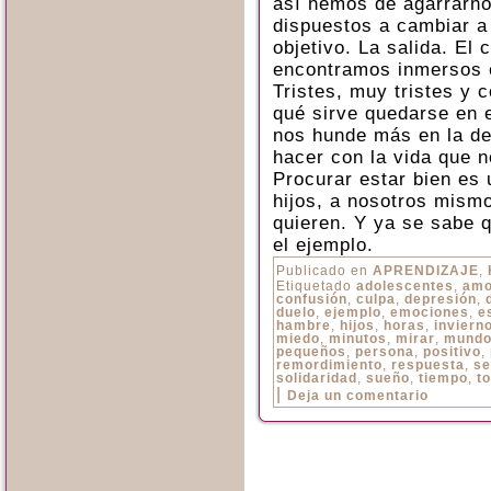
así hemos de agarrarnos
dispuestos a cambiar a 
objetivo. La salida. El
encontramos inmersos 
Tristes, muy tristes y 
qué sirve quedarse en 
nos hunde más en la d
hacer con la vida que no
Procurar estar bien es
hijos, a nosotros mism
quieren. Y ya se sabe 
el ejemplo.
Publicado en
APRENDIZAJE
,
Etiquetado
adolescentes
,
amo
confusión
,
culpa
,
depresión
,
duelo
,
ejemplo
,
emociones
,
e
hambre
,
hijos
,
horas
,
inviern
miedo
,
minutos
,
mirar
,
mund
pequeños
,
persona
,
positivo
,
remordimiento
,
respuesta
,
se
solidaridad
,
sueño
,
tiempo
,
t
|
Deja un comentario