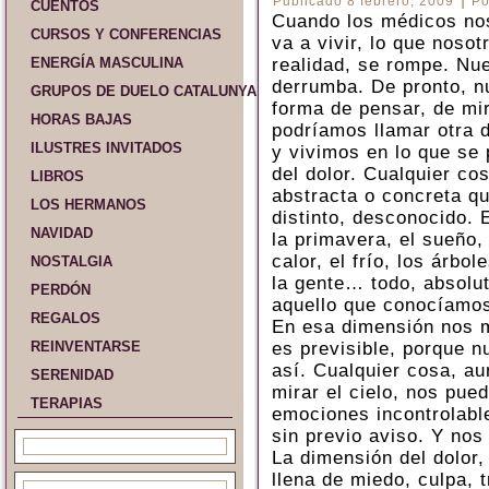
Publicado
8 febrero, 2009
Po
CUENTOS
Cuando los médicos nos
CURSOS Y CONFERENCIAS
va a vivir, lo que nos
ENERGÍA MASCULINA
realidad, se rompe. Nu
derrumba. De pronto, n
GRUPOS DE DUELO CATALUNYA Y ESPAÑA
forma de pensar, de mir
HORAS BAJAS
podríamos llamar otra d
ILUSTRES INVITADOS
y vivimos en lo que se 
del dolor. Cualquier co
LIBROS
abstracta o concreta q
LOS HERMANOS
distinto, desconocido. E
NAVIDAD
la primavera, el sueño,
calor, el frío, los árbol
NOSTALGIA
la gente… todo, absolu
PERDÓN
aquello que conocíamo
REGALOS
En esa dimensión nos 
REINVENTARSE
es previsible, porque 
así. Cualquier cosa, a
SERENIDAD
mirar el cielo, nos pue
TERAPIAS
emociones incontrolabl
sin previo aviso. Y no
La dimensión del dolor
llena de miedo, culpa, 