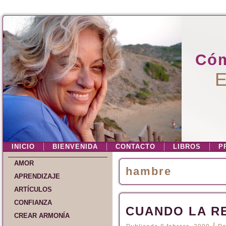
Cóm
E
INICIO
BIENVENIDA
CONTACTO
LIBROS
P
AMOR
hambre
APRENDIZAJE
ARTÍCULOS
CONFIANZA
CUANDO LA R
CREAR ARMONÍA
|