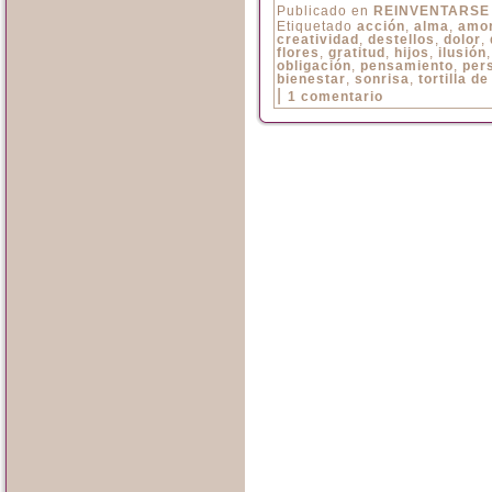
Publicado en
REINVENTARSE
Etiquetado
acción
,
alma
,
amo
creatividad
,
destellos
,
dolor
,
flores
,
gratitud
,
hijos
,
ilusión
obligación
,
pensamiento
,
per
bienestar
,
sonrisa
,
tortilla d
|
1 comentario