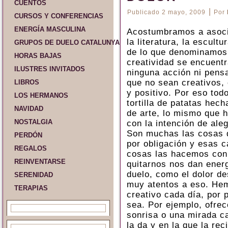
CUENTOS
|
Publicado
2 mayo, 2009
Por
CURSOS Y CONFERENCIAS
ENERGÍA MASCULINA
Acostumbramos a asociar
la literatura, la escult
GRUPOS DE DUELO CATALUNYA Y ESPAÑA
de lo que denominamos 
HORAS BAJAS
creatividad se encuentr
ILUSTRES INVITADOS
ninguna acción ni pens
que no sean creativos, 
LIBROS
y positivo. Por eso to
LOS HERMANOS
tortilla de patatas hec
NAVIDAD
de arte, lo mismo que 
NOSTALGIA
con la intención de aleg
Son muchas las cosas q
PERDÓN
por obligación y esas 
REGALOS
cosas las hacemos con 
REINVENTARSE
quitarnos nos dan ener
duelo, como el dolor d
SERENIDAD
muy atentos a eso. Hem
TERAPIAS
creativo cada día, por 
sea. Por ejemplo, ofrec
sonrisa o una mirada c
la da y en la que la re