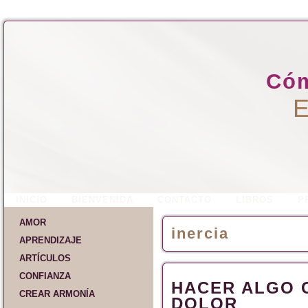
Cóm
E
INICIO
BIENVENIDA
CONTACTO
LIBROS
P
AMOR
inercia
APRENDIZAJE
ARTÍCULOS
CONFIANZA
HACER ALGO 
CREAR ARMONÍA
DOLOR