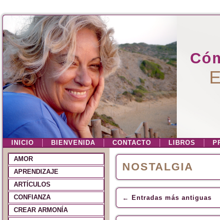
Cóm
E
INICIO
BIENVENIDA
CONTACTO
LIBROS
P
AMOR
NOSTALGIA
APRENDIZAJE
ARTÍCULOS
CONFIANZA
←
Entradas más antiguas
CREAR ARMONÍA