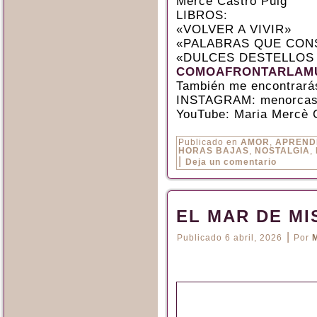
Mercè Castro Puig
LIBROS:
«VOLVER A VIVIR»
«PALABRAS QUE CON
«DULCES DESTELLOS
COMOAFRONTARLAMU
También me encontrará
INSTAGRAM: menorcas
YouTube: Maria Mercè 
Publicado en
AMOR
,
APREND
HORAS BAJAS
,
NOSTALGIA
,
|
Deja un comentario
EL MAR DE M
|
Publicado
6 abril, 2026
Por