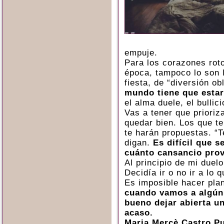
empuje.
Para los corazones rot
época, tampoco lo son l
fiesta, de “diversión ob
mundo tiene que estar
el alma duele, el bulli
Vas a tener que prioriz
quedar bien. Los que te
te harán propuestas. “T
digan.
Es difícil que 
cuánto cansancio prov
Al principio de mi due
Decidía ir o no ir a lo 
Es imposible hacer plan
cuando vamos a algún
bueno dejar abierta un
acaso.
Maria Mercè Castro P