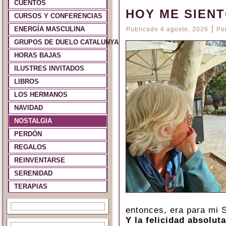
CUENTOS
HOY ME SIEN
CURSOS Y CONFERENCIAS
|
ENERGÍA MASCULINA
Publicado
4 agosto, 2026
Po
GRUPOS DE DUELO CATALUNYA Y ESPAÑA
HORAS BAJAS
ILUSTRES INVITADOS
LIBROS
LOS HERMANOS
NAVIDAD
NOSTALGIA
PERDÓN
REGALOS
REINVENTARSE
SERENIDAD
TERAPIAS
entonces, era para mi 
Y la felicidad absolu