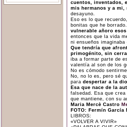
cuentos, inventados, 
mis hermanos y a mi,
desayuno.
Eso es lo que recuerd
bonitas que he borrado
vulnerable añoro esos
entonces que la vida me
ni ensueños imaginaba 
Que tendría que afron
primogénito, sin cerra
iba a formar parte de 
valentía al son de los g
No es cómodo sentirme
No, no lo es, pero sé q
para
despertar a la di
Esa que nace de la aut
falsedad. Esa que crea 
que mantiene, con su a
Maria Mercè Castro
Me
FOTO: Fermín García 
LIBROS:
«VOLVER A VIVIR»