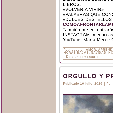
LIBROS:
«VOLVER A VIVIR»
«PALABRAS QUE CON
«DULCES DESTELLOS
COMOAFRONTARLAMU
También me encontrará
INSTAGRAM: menorcas
YouTube: Maria Merce 
Publicado en
AMOR
,
APREND
HORAS BAJAS
,
NAVIDAD
,
NO
|
Deja un comentario
ORGULLO Y P
|
Publicado
16 julio, 2026
Por