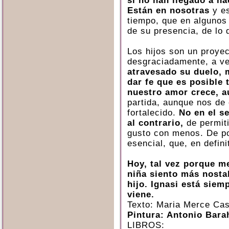
si no han llegado a n
Están en nosotras
y es
tiempo, que en algunos
de su presencia, de lo 
Los hijos son un proyec
desgraciadamente, a v
atravesado su duelo,
dar fe que es posible 
nuestro amor crece, a
partida, aunque nos de
fortalecido.
No en el s
al contrario,
de permiti
gusto con menos. De po
esencial, que, en defini
Hoy, tal vez porque 
niña siento más nosta
hijo. Ignasi está siem
viene.
Texto: Maria Merce Cas
Pintura: Antonio Bar
LIBROS: