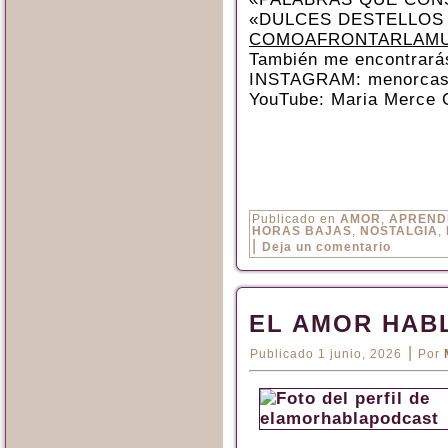
«DULCES DESTELLOS
COMOAFRONTARLAMU
También me encontrará
INSTAGRAM: menorcas
YouTube: Maria Merce 
Publicado en
AMOR
,
APREND
HORAS BAJAS
,
NOSTALGIA
,
|
Deja un comentario
EL AMOR HAB
|
Publicado
1 junio, 2026
Por