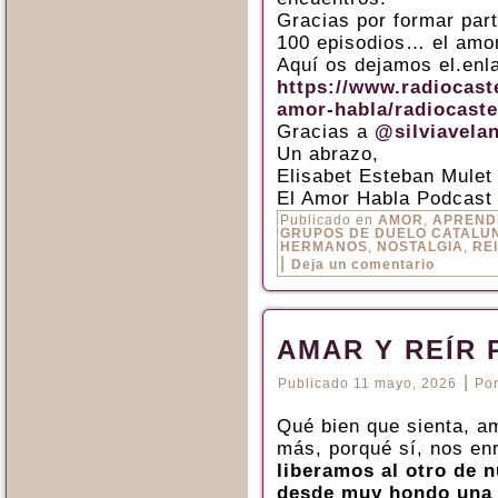
Gracias por formar par
100 episodios… el amor
Aquí os dejamos el.enl
https://www.radiocaste
amor-habla/radiocaste
Gracias a
@silviavela
Un abrazo,
Elisabet Esteban Mulet
El Amor Habla Podcast
Publicado en
AMOR
,
APREND
GRUPOS DE DUELO CATALU
HERMANOS
,
NOSTALGIA
,
RE
|
Deja un comentario
AMAR Y REÍR 
|
Publicado
11 mayo, 2026
Po
Qué bien que sienta, a
más, porqué sí, nos en
liberamos al otro de n
desde muy hondo una s