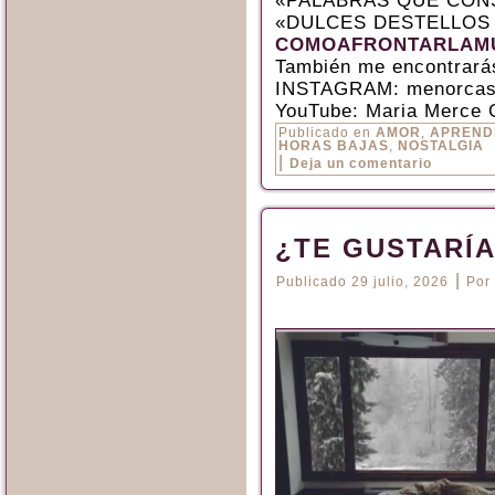
«PALABRAS QUE CON
«DULCES DESTELLOS
COMOAFRONTARLAMU
También me encontrará
INSTAGRAM: menorcas
YouTube: Maria Merce 
Publicado en
AMOR
,
APREND
HORAS BAJAS
,
NOSTALGIA
|
Deja un comentario
¿TE GUSTARÍ
|
Publicado
29 julio, 2026
Por