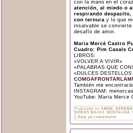
con la mano en el cora
atención, al miedo o a
respirando despacito,
con ternura
y lo que m
insalvable se convierte
desafío de amor.
Maria Mercè Castro P
Cuadro: Pim Casals C
LIBROS:
«VOLVER A VIVIR»
«PALABRAS QUE CON
«DULCES DESTELLOS
COMOAFRONTARLAMU
También me encontrará
INSTAGRAM: menorcas
YouTube: Maria Merce 
Publicado en
AMOR
,
APREND
HORAS BAJAS
,
NOSTALGIA
,
|
Deja un comentario