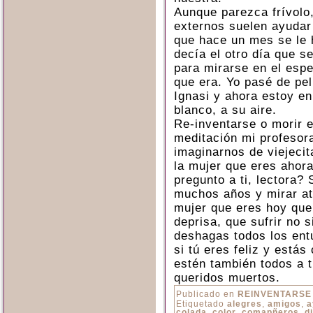
Aunque parezca frívolo
externos suelen ayudar
que hace un mes se le 
decía el otro día que se
para mirarse en el esp
que era. Yo pasé de pel
Ignasi y ahora estoy en
blanco, a su aire.
Re-inventarse o morir e
meditación mi profesor
imaginarnos de viejecit
la mujer que eres ahora?
pregunto a ti, lectora? 
muchos años y mirar atr
mujer que eres hoy que
deprisa, que sufrir no 
deshagas todos los entu
si tú eres feliz y estás
estén también todos a t
queridos muertos.
Publicado en
REINVENTARSE
Etiquetado
alegres
,
amigos
,
a
colada
,
color
,
comapñeros
,
d