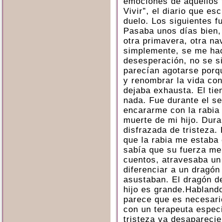
emociones de aquellos 
Vivir”, el diario que es
duelo. Los siguientes f
Pasaba unos días bien,
otra primavera, otra na
simplemente, se me hac
desesperación, no se s
parecían agotarse porq
y renombrar la vida co
dejaba exhausta. El tie
nada. Fue durante el s
encararme con la rabia
muerte de mi hijo. Dura
disfrazada de tristeza.
que la rabia me estaba
sabía que su fuerza m
cuentos, atravesaba un
diferenciar a un dragón
asustaban. El dragón de
hijo es grande.Habland
parece que es necesario
con un terapeuta especi
tristeza va desapareci