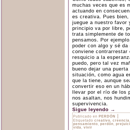
muchas veces que es m
actuando en consecuenc
es creativa. Pues bien,
juegue a nuestro favor 
principio va por libre,
trata simplemente de t
pensamos. Por ejemplo,
poder con algo y sé da
conviene contrarrestar
resquicio a la esperan
puedo, pero tal vez ma
bueno dejar una puerta 
situación, como agua en
que la tiene, aunque s
convertir eso en un háb
llevar por el río de los
nos asaltan, nos hundi
supervivencia.
Sigue leyendo
→
|
Publicado en
PERDÓN
Etiquetado
creativo
,
creencia
pensamiento
,
perdón
,
prejuic
vida
,
vivir