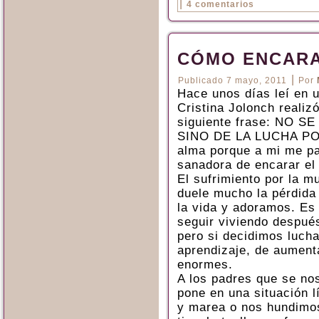
|
4 comentarios
CÓMO ENCARA
|
Publicado
7 mayo, 2011
Por
Hace unos días leí en u
Cristina Jolonch realiz
siguiente frase: NO 
SINO DE LA LUCHA PO
alma porque a mi me p
sanadora de encarar el
El sufrimiento por la mu
duele mucho la pérdida
la vida y adoramos. Es 
seguir viviendo después
pero si decidimos lucha
aprendizaje, de aumenta
enormes.
A los padres que se nos
pone en una situación l
y marea o nos hundimo