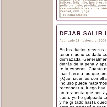
felices
,
feliz
,
hijo
,
hombres
,
m
pelirroja
,
pelo
,
pérdida
,
preoc
responsabilidades
,
rubia
,
sin
verdad
,
vida
,
yoga
|
10 comentarios
DEJAR SALIR 
Publicado
28 noviembre, 2009
En los duelos severos s
tener mucho cuidado co
disfrazada. Generalme
detrás de la pena y ap
te la esperas. Cuanto m
más hiere a los que am
¿Qué hacemos con ella,
incluso puede matarnos
reconocerla, luego hay 
un terapeuta que nos ay
casa, yo he golpeado c
y he gritado hasta qued