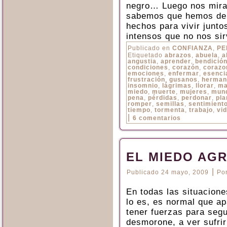
negro… Luego nos miram
sabemos que hemos de 
hechos para vivir junt
intensos que no nos si
Publicado en
CONFIANZA
,
PE
Etiquetado
abrazos
,
abuela
,
a
angustia
,
aprender
,
bendició
condiciones
,
corazón
,
corazo
emociones
,
enfermar
,
esenci
frustración
,
gusanos
,
herman
insomnio
,
lágrimas
,
llorar
,
ma
miedo
,
muerte
,
mujeres
,
mun
pena
,
pérdidas
,
perdonar
,
pla
romper
,
semillas
,
sentimient
tiempo
,
tormenta
,
trabajo
,
vi
|
6 comentarios
EL MIEDO AG
|
Publicado
24 mayo, 2009
Po
En todas las situacione
lo es, es normal que a
tener fuerzas para segui
desmorone, a ver sufrir