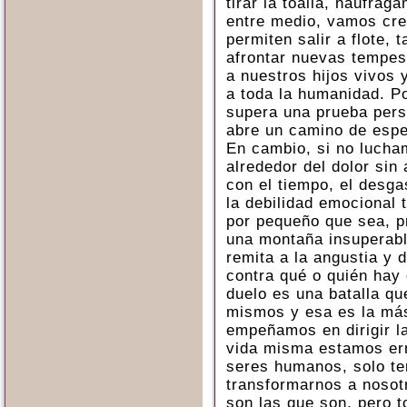
tirar la toalla, naufra
entre medio, vamos cre
permiten salir a flote, 
afrontar nuevas tempes
a nuestros hijos vivos 
a toda la humanidad. P
supera una prueba pers
abre un camino de esp
En cambio, si no lucham
alrededor del dolor sin
con el tiempo, el desga
la debilidad emocional 
por pequeño que sea, p
una montaña insuperabl
remita a la angustia y 
contra qué o quién hay 
duelo es una batalla qu
mismos y esa es la más 
empeñamos en dirigir la
vida misma estamos err
seres humanos, solo te
transformarnos a nosot
son las que son, pero 