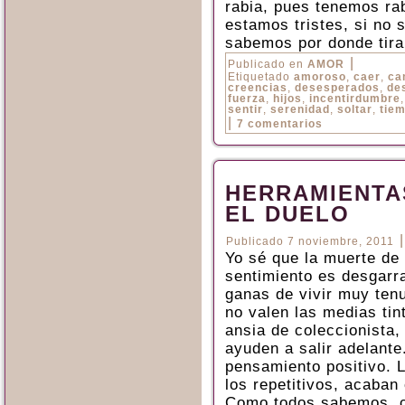
rabia, pues tenemos rab
estamos tristes, si no 
sabemos por donde tira
|
Publicado en
AMOR
Etiquetado
amoroso
,
caer
,
ca
creencias
,
desesperados
,
de
fuerza
,
hijos
,
incentirdumbre
sentir
,
serenidad
,
soltar
,
tie
|
7 comentarios
HERRAMIENTA
EL DUELO
Publicado
7 noviembre, 2011
Yo sé que la muerte de 
sentimiento es desgarr
ganas de vivir muy ten
no valen las medias tin
ansia de coleccionista,
ayuden a salir adelant
pensamiento positivo. 
los repetitivos, acaban
Como todos sabemos, cu