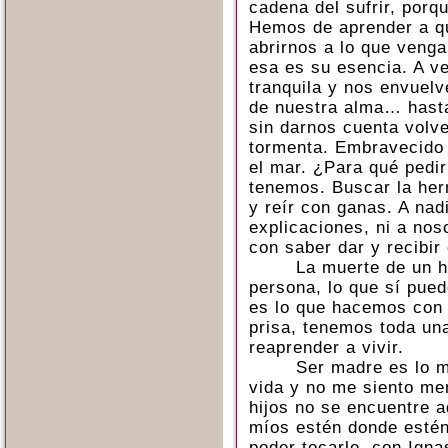
cadena del sufrir, porqu
Hemos de aprender a qu
abrirnos a lo que venga
esa es su esencia. A v
tranquila y nos envuelv
de nuestra alma… hasta
sin darnos cuenta volv
tormenta. Embravecido 
el mar. ¿Para qué pedi
tenemos. Buscar la herm
y reír con ganas. A na
explicaciones, ni a nos
con saber dar y recibir
La muerte de un h
persona, lo que sí pue
es lo que hacemos con 
prisa, tenemos toda una
reaprender a vivir.
Ser madre es lo m
vida y no me siento m
hijos no se encuentre aq
míos estén donde estén
poder tocarle, con Igna