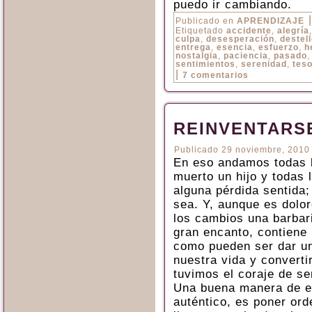
puedo ir cambiando.
|
Publicado en
APRENDIZAJE
Etiquetado
accidente
,
alegría
culpa
,
desesperación
,
destel
entrega
,
esencia
,
esfuerzo
,
h
nostalgia
,
paciencia
,
pasado
sentimientos
,
serenidad
,
tes
|
7 comentarios
REINVENTARS
Publicado
29 noviembre, 2010
En eso andamos todas 
muerto un hijo y todas 
alguna pérdida sentida; 
sea. Y, aunque es dolo
los cambios una barbari
gran encanto, contiene 
como pueden ser dar un
nuestra vida y converti
tuvimos el coraje de se
Una buena manera de e
auténtico, es poner ord