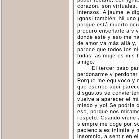
corazón, son virtuales
intensos. A jaume le di
Ignasi también. Ni uno 
porque está muerto oc
procuro enseñarle a vivi
donde esté y eso me ha
de amor va más allá y,
parece que todos los ni
todas las mujeres mis 
amigo.
El tercer paso pa
perdonarme y perdonar 
Porque me equivoco y m
que escribo aquí parece
disgustos se convierte
vuelve a aparecer el m
miedo y yo! Se podría 
eso, porque nos miram
respeto. Cuando viene a
siempre me coge por s
paciencia es infinita y
insomnio, a sentir en e