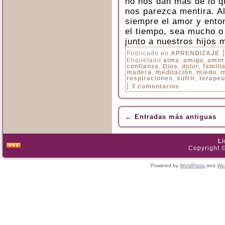
no nos dan más de lo 
nos parezca mentira. Al
siempre el amor y enton
el tiempo, sea mucho o
junto a nuestros hijos 
|
Publicado en
APRENDIZAJE
Etiquetado
alma
,
amigo
,
amor
confianza
,
Dios
,
dolor
,
famili
madera
,
meditación
,
miedo
,
m
respiraciones
,
sufrir
,
terapeu
|
3 comentarios
←
Entradas más antiguas
L
Copyright ©
Powered by
WordPress
and
Wo