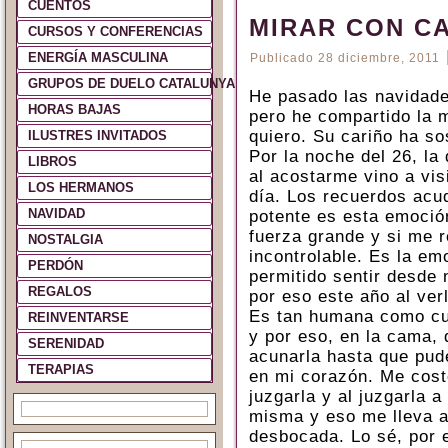
CUENTOS
MIRAR CON CA
CURSOS Y CONFERENCIAS
ENERGÍA MASCULINA
Publicado
28 diciembre, 2011
GRUPOS DE DUELO CATALUNYA Y ESPAÑA
He pasado las navidade
HORAS BAJAS
pero he compartido la 
quiero. Su cariño ha so
ILUSTRES INVITADOS
Por la noche del 26, la
LIBROS
al acostarme vino a vis
LOS HERMANOS
día. Los recuerdos acu
NAVIDAD
potente es esta emoción
fuerza grande y si me r
NOSTALGIA
incontrolable. Es la e
PERDÓN
permitido sentir desde 
REGALOS
por eso este año al verl
Es tan humana como cua
REINVENTARSE
y por eso, en la cama, 
SERENIDAD
acunarla hasta que pud
TERAPIAS
en mi corazón. Me cost
juzgarla y al juzgarla 
misma y eso me lleva a
desbocada. Lo sé, por 