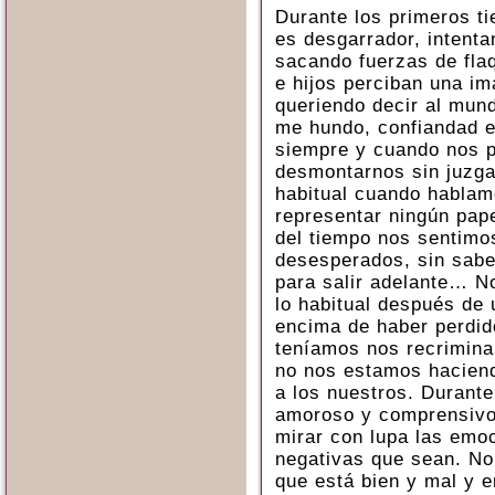
Durante los primeros ti
es desgarrador, intenta
sacando fuerzas de fla
e hijos perciban una i
queriendo decir al mund
me hundo, confiandad e
siempre y cuando nos p
desmontarnos sin juzga
habitual cuando hablam
representar ningún pap
del tiempo nos sentimos
desesperados, sin saber
para salir adelante… No
lo habitual después de 
encima de haber perdido
teníamos nos recrimina
no nos estamos haciend
a los nuestros. Durant
amoroso y comprensivo
mirar con lupa las emo
negativas que sean. No
que está bien y mal y 