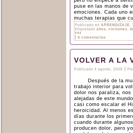
pero no empecé a senti
puse en las manos de va
emociones. Cada uno e
muchas terapias que cu
Publicado en
APRENDIZAJE
,
Etiquetado
alma
,
cochones
,
d
voz
|
6 comentarios
VOLVER A LA 
|
Publicado
4 agosto, 2009
Po
Después de la mue
trabajo interior para vol
dolor nos paraliza, no
alejadas de este mundo
casi como escalar el Hi
heroicidad. Al menos e
días durante los prime
cuando durante algunos
producen dolor, pero y