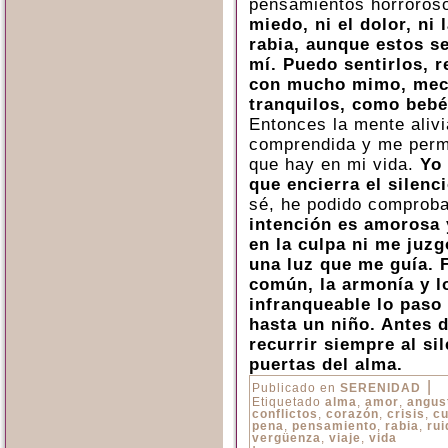
pensamientos horroros
miedo, ni el dolor, ni l
rabia, aunque estos s
mí. Puedo sentirlos, r
con mucho mimo, mece
tranquilos, como bebé
Entonces la mente aliv
comprendida y me perm
que hay en mi vida.
Yo 
que encierra el silenc
sé, he podido comproba
intención es amorosa 
en la culpa ni me juzg
una luz que me guía. F
común, la armonía y l
infranqueable lo paso
hasta un niño. Antes d
recurrir siempre al sil
puertas del alma.
|
Publicado en
SERENIDAD
Etiquetado
alma
,
amor
,
angus
conflictos
,
corazón
,
crisis
,
cu
pena
,
pensamiento
,
rabia
,
rui
vergüenza
,
viaje
,
vida