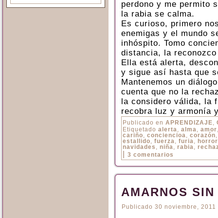
perdono y me permito se
la rabia se calma.
Es curioso, primero no
enemigas y el mundo se
inhóspito. Tomo concien
distancia, la reconozco
Ella está alerta, desco
y sigue así hasta que s
Mantenemos un diálogo 
cuenta que no la recha
la considero válida, la
recobra luz y armonía 
Publicado en
APRENDIZAJE
,
Etiquetado
alerta
,
alma
,
amor
cariño
,
conciencioa
,
corazón
estallido
,
fuerza
,
furia
,
horror
navidades
,
niña
,
rabia
,
recha
|
3 comentarios
AMARNOS SIN
Publicado
30 noviembre, 2011