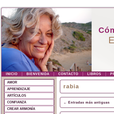
Cóm
E
INICIO
BIENVENIDA
CONTACTO
LIBROS
P
AMOR
rabia
APRENDIZAJE
ARTÍCULOS
CONFIANZA
←
Entradas más antiguas
CREAR ARMONÍA