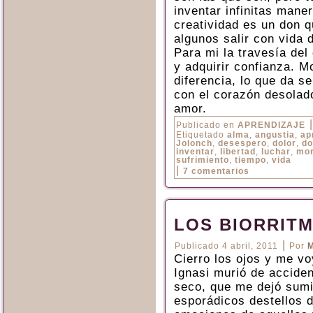
inventar infinitas mane
creatividad es un don q
algunos salir con vida
Para mi la travesía del
y adquirir confianza. M
diferencia, lo que da se
con el corazón desolado
amor.
|
Publicado en
APRENDIZAJE
Etiquetado
alma
,
angustia
,
ap
Jolonch
,
desespero
,
dolor
,
do
inventar
,
libertad
,
luchar
,
mor
sufrimiento
,
tiempo
,
vida
|
7 comentarios
LOS BIORRIT
|
Publicado
4 abril, 2011
Por
M
Cierro los ojos y me vo
Ignasi murió de accide
seco, que me dejó sumid
esporádicos destellos d