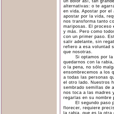
un dolor así, tan grand
alternativas: o te agar
en vida. Apostar por e
apostar por la vida, req
nos transforma tanto c
mariposas. El proceso e
y más. Pero como todos
con un primer paso. Es
salir adelante, sin reg
refiero a esa voluntad 
que nosotras.
Si optamos por la 
quedarnos con la rabia, 
o la pena, no sólo mal
ensombrecemos a los qu
a todas las personas qu
el otro lado. Nuestros h
sembrado semillas de 
nos toca a las madres
regarlas en su nombre 
El segundo paso p
florecer, requiere pre
la rabia, que es la otr