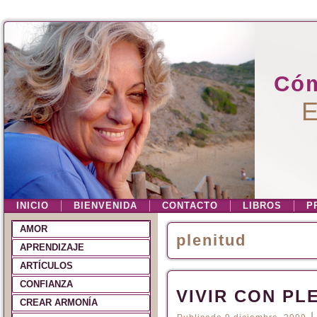
Cóm
E
INICIO
BIENVENIDA
CONTACTO
LIBROS
P
AMOR
plenitud
APRENDIZAJE
ARTÍCULOS
CONFIANZA
VIVIR CON PL
CREAR ARMONÍA