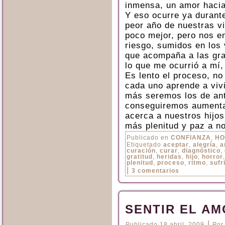
inmensa, un amor hacia
Y eso ocurre ya durante
peor año de nuestras v
poco mejor, pero nos e
riesgo, sumidos en los 
que acompaña a las gra
lo que me ocurrió a mí
Es lento el proceso, no
cada uno aprende a viv
más seremos los de an
conseguiremos aumentar
acerca a nuestros hijos
más plenitud y paz a n
Publicado en
CONFIANZA
,
HO
Etiquetado
aceptar
,
alegría
,
a
curación
,
curar
,
diagnóstico
,
gratitud
,
heridas
,
hijo
,
horror
plenitud
,
proceso
,
ritmo
,
sufr
|
3 comentarios
SENTIR EL AM
|
Publicado
18 abril, 2009
Por