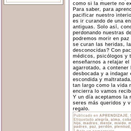
como si la muerte no ex
Para saber, para aprend
pacificar nuestro inter
es ir curando de una en
antiguas. Solo así, co
perdonando nuestras de
podremos morir en paz 
se curan las heridas, l
desconocidas? Con paci
médicos, psicólogos y 
enseñarnos a relajar el
agarrotado, a contener 
desbocada y a indagar 
escondida y maltratada.
tan largo como la vida 
encierra lo vamos recib
Y un día aceptamos la 
seres más queridos y v
regalo.
Publicado en
APRENDIZAJE
,
Etiquetado
alegría
,
alma
,
coba
hijo
,
madres
,
mente
,
miedo
,
m
padres
,
paz
,
perdón
,
plenitud
|