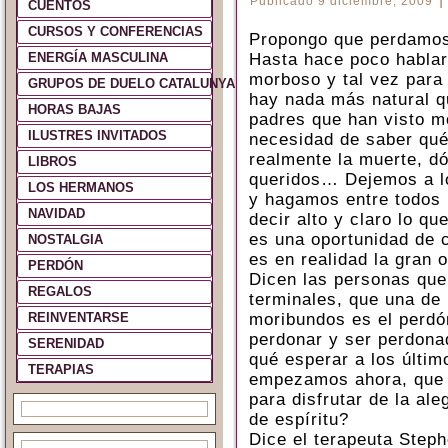
Publicado
9 diciembre, 2009
CUENTOS
CURSOS Y CONFERENCIAS
Propongo que perdamos 
ENERGÍA MASCULINA
Hasta hace poco hablar
morboso y tal vez para
GRUPOS DE DUELO CATALUNYA Y ESPAÑA
hay nada más natural q
HORAS BAJAS
padres que han visto mo
ILUSTRES INVITADOS
necesidad de saber qué
realmente la muerte, d
LIBROS
queridos… Dejemos a lo
LOS HERMANOS
y hagamos entre todos 
NAVIDAD
decir alto y claro lo q
es una oportunidad de c
NOSTALGIA
es en realidad la gran 
PERDÓN
Dicen las personas que
REGALOS
terminales, que una de
REINVENTARSE
moribundos es el perdó
perdonar y ser perdonad
SERENIDAD
qué esperar a los últi
TERAPIAS
empezamos ahora, que 
para disfrutar de la ale
de espíritu?
Dice el terapeuta Steph