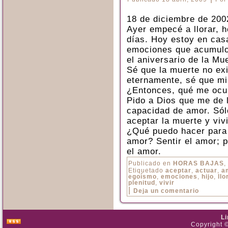
18 de diciembre de 200
Ayer empecé a llorar, 
días. Hoy estoy en cas
emociones que acumulo
el aniversario de la Mue
Sé que la muerte no exi
eternamente, sé que mi 
¿Entonces, qué me oc
Pido a Dios que me de 
capacidad de amor. Sól
aceptar la muerte y vivi
¿Qué puedo hacer para 
amor? Sentir el amor; p
el amor.
Publicado en
HORAS BAJAS
,
Etiquetado
aceptar
,
actuar
,
a
egoísmo
,
emociones
,
hijo
,
llo
plenitud
,
vivir
|
Deja un comentario
L
Copyright ©