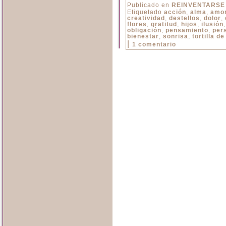
Publicado en
REINVENTARSE
Etiquetado
acción
,
alma
,
amo
creatividad
,
destellos
,
dolor
,
flores
,
gratitud
,
hijos
,
ilusión
obligación
,
pensamiento
,
per
bienestar
,
sonrisa
,
tortilla d
|
1 comentario