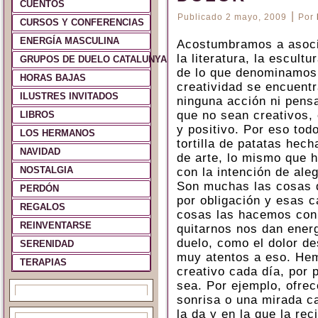
CUENTOS
|
Publicado
2 mayo, 2009
Por
CURSOS Y CONFERENCIAS
ENERGÍA MASCULINA
Acostumbramos a asociar
la literatura, la escult
GRUPOS DE DUELO CATALUNYA Y ESPAÑA
de lo que denominamos 
HORAS BAJAS
creatividad se encuentr
ILUSTRES INVITADOS
ninguna acción ni pens
que no sean creativos, 
LIBROS
y positivo. Por eso to
LOS HERMANOS
tortilla de patatas hec
NAVIDAD
de arte, lo mismo que 
NOSTALGIA
con la intención de aleg
Son muchas las cosas q
PERDÓN
por obligación y esas 
REGALOS
cosas las hacemos con 
REINVENTARSE
quitarnos nos dan ener
duelo, como el dolor d
SERENIDAD
muy atentos a eso. Hem
TERAPIAS
creativo cada día, por 
sea. Por ejemplo, ofrec
sonrisa o una mirada c
la da y en la que la re