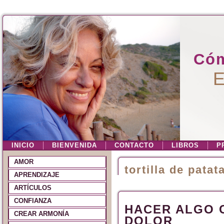
Cóm
E
INICIO
BIENVENIDA
CONTACTO
LIBROS
P
AMOR
tortilla de patat
APRENDIZAJE
ARTÍCULOS
CONFIANZA
HACER ALGO 
CREAR ARMONÍA
DOLOR