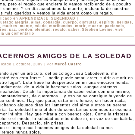
ma, pero el regalo que encierra lo vamos recibiendo de a poquito
el camino. Y un día aceptamos la muerte, incluso la de nuestros
es más queridos y vemos la vida entera como un regalo.
licado en
APRENDIZAJE
,
SERENIDAD
|
quetado
alegría
,
alma
,
cobardía
,
cuerpo
,
disfrutar
,
espíritu
,
heridas
,
,
madres
,
mente
,
miedo
,
moribundos
,
morir
,
muerte
,
paciencia
,
res
,
paz
,
perdón
,
plenitud
,
regalo
,
saber
,
Stephen Levine
,
vivir
ja un comentario
ACERNOS AMIGOS DE LA SOLEDAD
licado
1 octubre, 2009
|
Por
Mercè Castro
endo ayer un artículo, del psicólogo Josu Cabodevilla, me
ontré con esta frase: “…nadie puede amar, creer, sufrir o morir en
stro lugar”. Esta frase ha despertado en mí una emoción honda.
fundamental de la vida lo hacemos solos, aunque estemos
mpañados. De ahí la importancia de saber estar con uno mismo,
comprendernos, de querernos… y eso no se consigue huyendo de
que sentimos. Hay que parar, estar en silencio, sin hacer nada,
uchando algunos días los lamentos del alma y otros su serena
gría. La soledad tiene el don de conectarnos con nuestra esencia:
mor infinito. Hay que mirarla con buenos ojos. Como la tristeza,
olor o el miedo, la soledad es más dulce si, en vez de combatirla,
aceptamos. Despacio, sin prisas.
con el tiempo nos hacemos amigos de la soledad no nos
tiremos nunca solos.