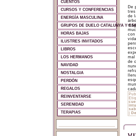
CUENTOS
De 
CURSOS Y CONFERENCIAS
tre
de 
ENERGÍA MASCULINA
árb
mág
GRUPOS DE DUELO CATALUNYA Y ES
muc
HORAS BAJAS
con
vid
ILUSTRES INVITADOS
pen
escu
LIBROS
exp
LOS HERMANOS
mal
de 
NAVIDAD
nun
ref
NOSTALGIA
lle
esq
PERDÓN
mun
REGALOS
cad
Pub
REINVENTARSE
Eti
cue
SERENIDAD
intu
sab
TERAPIAS
|
De
V