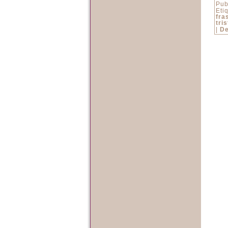
Pub
Eti
fra
tri
|
De