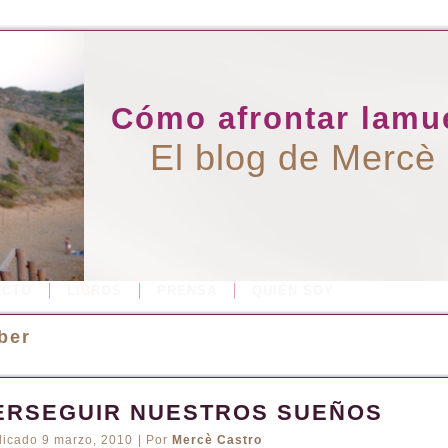
Cómo afrontar lamue
El blog de Mercè
ACTO
LIBROS
PRENSA
QUIÉN SOY
ber
ERSEGUIR NUESTROS SUEÑOS
licado
9 marzo, 2010
|
Por
Mercè Castro