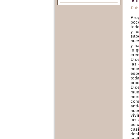
Pub
Pro
poc
tod
y lo
sab
nue
y h
lo 
crec
Dic
las
mue
esp
tod
prod
Dic
mue
mori
con
ant
nue
viv
las
psi
cas
des
malt