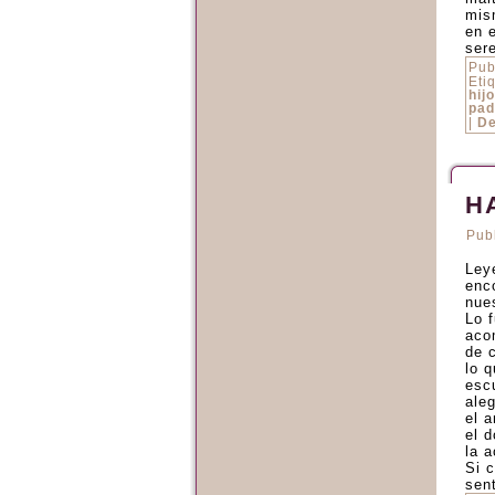
mis
en 
ser
Pub
Eti
hijo
pad
|
De
H
Pub
Ley
enc
nue
Lo 
aco
de 
lo 
esc
ale
el a
el d
la 
Si 
sen