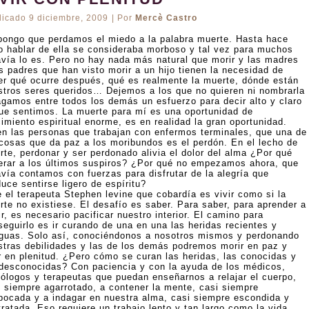
licado
9 diciembre, 2009
|
Por
Mercè Castro
pongo que perdamos el miedo a la palabra muerte. Hasta hace
o hablar de ella se consideraba morboso y tal vez para muchos
avía lo es. Pero no hay nada más natural que morir y las madres
s padres que han visto morir a un hijo tienen la necesidad de
er qué ocurre después, qué es realmente la muerte, dónde están
stros seres queridos… Dejemos a los que no quieren ni nombrarla
agamos entre todos los demás un esfuerzo para decir alto y claro
que sentimos. La muerte para mí es una oportunidad de
imiento espiritual enorme, es en realidad la gran oportunidad.
en las personas que trabajan con enfermos terminales, que una de
 cosas que da paz a los moribundos es el perdón. En el lecho de
rte, perdonar y ser perdonado alivia el dolor del alma ¿Por qué
erar a los últimos suspiros? ¿Por qué no empezamos ahora, que
avía contamos con fuerzas para disfrutar de la alegría que
uce sentirse ligero de espíritu?
e el terapeuta Stephen levine que cobardía es vivir como si la
rte no existiese. El desafío es saber. Para saber, para aprender a
r, es necesario pacificar nuestro interior. El camino para
seguirlo es ir curando de una en una las heridas recientes y
iguas. Solo así, conociéndonos a nosotros mismos y perdonando
stras debilidades y las de los demás podremos morir en paz y
ir en plenitud. ¿Pero cómo se curan las heridas, las conocidas y
 desconocidas? Con paciencia y con la ayuda de los médicos,
cólogos y terapeutas que puedan enseñarnos a relajar el cuerpo,
i siempre agarrotado, a contener la mente, casi siempre
bocada y a indagar en nuestra alma, casi siempre escondida y
ratada. Eso requiere un trabajo lento y tan largo como la vida