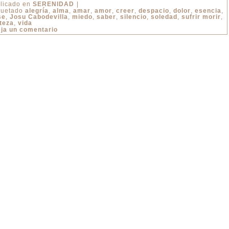
licado en
SERENIDAD
|
quetado
alegría
,
alma
,
amar
,
amor
,
creer
,
despacio
,
dolor
,
esencia
,
se
,
Josu Cabodevilla
,
miedo
,
saber
,
silencio
,
soledad
,
sufrir morir
,
steza
,
vida
ja un comentario