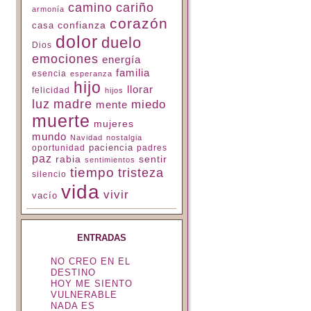
camino
cariño
armonía
corazón
confianza
casa
dolor
duelo
Dios
emociones
energía
familia
esencia
esperanza
hijo
llorar
felicidad
hijos
luz
madre
miedo
mente
muerte
mujeres
mundo
Navidad
nostalgia
paciencia
padres
oportunidad
paz
rabia
sentir
sentimientos
tiempo
tristeza
silencio
vida
vivir
vacío
ENTRADAS
NO CREO EN EL
DESTINO
HOY ME SIENTO
VULNERABLE
NADA ES