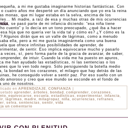
pequeña, a mi me gustaba imaginarme historias fantásticas. Con
s o cuatro años me desperté un día anunciando que yo era la reina
las monas, que mi lugar estaba en la selva, encima de los
oles… Mi madre, a raíz de esa y muchas otras de mis ocurrencias
icas, se pasó parte de mi infancia diciendo: “esa niña tiene
PAÑA
ho cuento” y lo decía en un tono preocupado, ¿qué iba a hacer
 esa hija que no quería ver la vida tal y cómo es? ¿Y cómo es la
a? Algunos dirán que es un valle de lágrimas, como a menudo
saba ella, pero a mi me gusta imaginármela como una buena
ela que ofrece infinitas posibilidades de aprender, de
erimentar, de sentir. Eso implica equivocarse mucho y pasarlo
 a veces, sí, pero forma parte de la gracia de avanzar, de saber,
comprender, de intuir. Cuando la vida me ha puesto en apuros,
ca me han ayudado las estadísticas, ni las sentencias o los
ranes que lo ven todo negro. Sólo persiguiendo la botella medio
na, la bondad en los corazones, el milagro que hay detrás de las
uinas, he conseguido volver a sentir paz. Por eso sueño con un
do amoroso y creo que ese mundo se esconde en el fondo de
a uno de nosotros.
licado en
APRENDIZAJE
,
CONFIANZA
|
quetado
aprender
,
árboles
,
bondad
,
comprender
,
corazones
,
nto
,
equivocarse
,
escuela
,
estadísticas
,
experimentar
,
infancia
,
ir
,
lágrimas
,
madre
,
milagropaz
,
niña
,
ocurrencias
,
refranes
,
er
,
selva
,
sentencias
,
sentir
,
vida
ja un comentario
IVIR CON PLENITUD