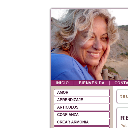
INICIO
BIENVENIDA
CONT
AMOR
ts
APRENDIZAJE
ARTÍCULOS
CONFIANZA
R
CREAR ARMONÍA
Pub