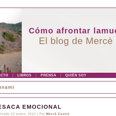
Cómo afrontar lamue
El blog de Mercè
ACTO
LIBROS
PRENSA
QUIÉN SOY
unami
ESACA EMOCIONAL
licado
22 enero, 2012
|
Por
Mercè Castro