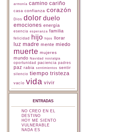
camino
cariño
armonía
corazón
confianza
casa
dolor
duelo
Dios
emociones
energía
familia
esencia
esperanza
hijo
llorar
felicidad
hijos
luz
madre
miedo
mente
muerte
mujeres
mundo
Navidad
nostalgia
paciencia
padres
oportunidad
paz
rabia
sentir
sentimientos
tiempo
tristeza
silencio
vida
vivir
vacío
ENTRADAS
NO CREO EN EL
DESTINO
HOY ME SIENTO
VULNERABLE
NADA ES