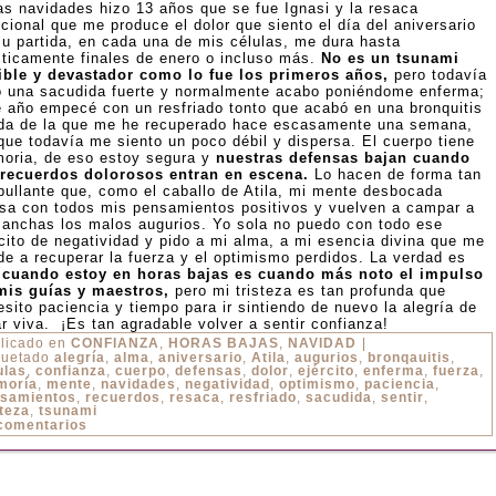
as navidades hizo 13 años que se fue Ignasi y la resaca
cional que me produce el dolor que siento el día del aniversario
su partida, en cada una de mis células, me dura hasta
cticamente finales de enero o incluso más.
No es un tsunami
rible y devastador como lo fue los primeros años,
pero todavía
o una sacudida fuerte y normalmente acabo poniéndome enferma;
PAÑA
e año empecé con un resfriado tonto que acabó en una bronquitis
da de la que me he recuperado hace escasamente una semana,
que todavía me siento un poco débil y dispersa. El cuerpo tiene
oria, de eso estoy segura y
nuestras defensas bajan cuando
 recuerdos dolorosos entran en escena.
Lo hacen de forma tan
bullante que, como el caballo de Atila, mi mente desbocada
asa con todos mis pensamientos positivos y vuelven a campar a
 anchas los malos augurios. Yo sola no puedo con todo ese
rcito de negatividad y pido a mi alma, a mi esencia divina que me
de a recuperar la fuerza y el optimismo perdidos. La verdad es
e
cuando estoy en horas bajas es cuando más noto el impulso
mis guías y maestros,
pero mi tristeza es tan profunda que
sito paciencia y tiempo para ir sintiendo de nuevo la alegría de
r viva. ¡Es tan agradable volver a sentir confianza!
licado en
CONFIANZA
,
HORAS BAJAS
,
NAVIDAD
|
quetado
alegría
,
alma
,
aniversario
,
Atila
,
augurios
,
bronqauitis
,
ulas
,
confianza
,
cuerpo
,
defensas
,
dolor
,
ejército
,
enferma
,
fuerza
,
moría
,
mente
,
navidades
,
negatividad
,
optimismo
,
paciencia
,
samientos
,
recuerdos
,
resaca
,
resfriado
,
sacudida
,
sentir
,
steza
,
tsunami
comentarios