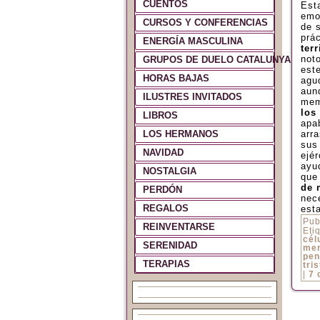
CUENTOS
Est
emo
CURSOS Y CONFERENCIAS
de 
prá
ENERGÍA MASCULINA
ter
not
GRUPOS DE DUELO CATALUNYA Y ES
est
HORAS BAJAS
agu
aun
ILUSTRES INVITADOS
mem
los
LIBROS
apa
LOS HERMANOS
arr
sus
NAVIDAD
ejé
ayu
NOSTALGIA
qu
de 
PERDÓN
nece
REGALOS
esta
Pub
REINVENTARSE
Eti
cél
SERENIDAD
me
pen
TERAPIAS
tri
|
7 