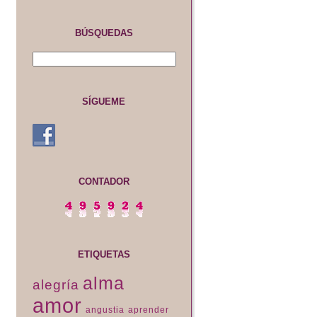
BÚSQUEDAS
SÍGUEME
CONTADOR
ETIQUETAS
alma
alegría
amor
angustia
aprender