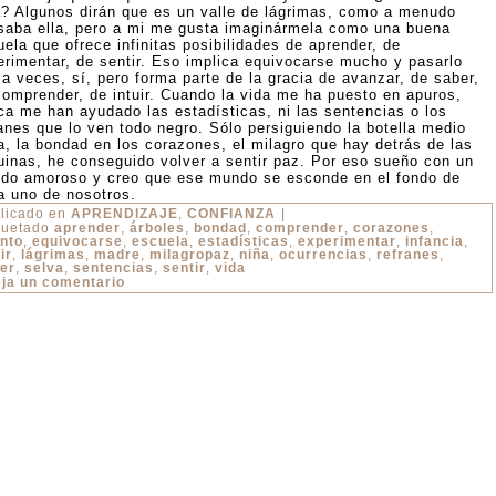
a? Algunos dirán que es un valle de lágrimas, como a menudo
saba ella, pero a mi me gusta imaginármela como una buena
ela que ofrece infinitas posibilidades de aprender, de
erimentar, de sentir. Eso implica equivocarse mucho y pasarlo
 a veces, sí, pero forma parte de la gracia de avanzar, de saber,
comprender, de intuir. Cuando la vida me ha puesto en apuros,
ca me han ayudado las estadísticas, ni las sentencias o los
ranes que lo ven todo negro. Sólo persiguiendo la botella medio
na, la bondad en los corazones, el milagro que hay detrás de las
uinas, he conseguido volver a sentir paz. Por eso sueño con un
do amoroso y creo que ese mundo se esconde en el fondo de
a uno de nosotros.
licado en
APRENDIZAJE
,
CONFIANZA
|
quetado
aprender
,
árboles
,
bondad
,
comprender
,
corazones
,
nto
,
equivocarse
,
escuela
,
estadísticas
,
experimentar
,
infancia
,
ir
,
lágrimas
,
madre
,
milagropaz
,
niña
,
ocurrencias
,
refranes
,
er
,
selva
,
sentencias
,
sentir
,
vida
ja un comentario