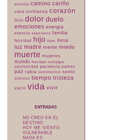
camino
cariño
armonía
corazón
confianza
casa
dolor
duelo
Dios
emociones
energía
familia
esencia
esperanza
hijo
llorar
felicidad
hijos
luz
madre
miedo
mente
muerte
mujeres
mundo
Navidad
nostalgia
paciencia
padres
oportunidad
paz
rabia
sentir
sentimientos
tiempo
tristeza
silencio
vida
vivir
vacío
ENTRADAS
NO CREO EN EL
DESTINO
HOY ME SIENTO
VULNERABLE
NADA ES