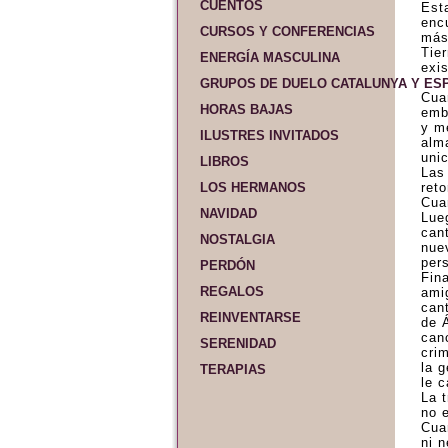
CUENTOS
Est
enc
CURSOS Y CONFERENCIAS
más
Tie
ENERGÍA MASCULINA
exis
GRUPOS DE DUELO CATALUNYA Y ES
Cua
HORAS BAJAS
emb
y m
ILUSTRES INVITADOS
alm
unic
LIBROS
Las
LOS HERMANOS
ret
Cua
NAVIDAD
Lue
can
NOSTALGIA
nue
per
PERDÓN
Fin
REGALOS
ami
can
REINVENTARSE
de 
can
SERENIDAD
crim
la 
TERAPIAS
le 
La 
no 
Cua
ni 