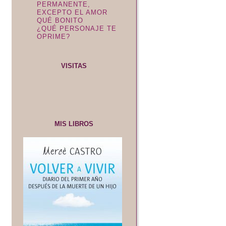
PERMANENTE,
EXCEPTO EL AMOR
QUÉ BONITO
¿QUÉ PERSONAJE TE
OPRIME?
VISITAS
MIS LIBROS