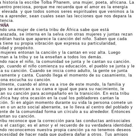
a historia la escribe Tolba Phanem, una mujer, poeta, africana. La
uentro preciosa, porque me recuerda que el amor es la energía
 elevada y que todos somos seres espirituales que venimos a la
rra a aprender, sean cuales sean las lecciones que nos depara la
tencia.
PAÑA
ndo una mujer de cierta tribu de África sabe que está
arazada, se interna en la selva con otras mujeres y juntas rezan
editan hasta que aparece la canción del niño. Saben que cada
a tiene su propia vibración que expresa su particularidad,
idad y propósito.
 mujeres entonan la canción y la cantan en voz alta. Luego
ornan a la tribu y se la enseñan a todos los demás.
ndo nace el niño, la comunidad se junta y le cantan su canción.
go, cuando el niño comienza su educación, el pueblo se junta y le
ta su canción. Cuando se inicia como adulto, la gente se junta
vamente y canta. Cuando llega el momento de su casamiento, la
sona escucha su canción.
almente, cuando el alma va a irse de este mundo, la familia y
gos se acercan a su cama e igual que para su nacimiento, le
tan su canción para acompañarlo en la transición. En esta tribu
África hay otra ocasión en la cual los pobladores cantan la
ción. Si en algún momento durante su vida la persona comete un
en o un acto social aberrante, se lo lleva al centro del poblado y
gente de la comunidad forma un círculo a su alrededor. Entonces
cantan su canción.
tribu reconoce que la corrección para las conductas antisociales
es el castigo; es el amor y el recuerdo de su verdadera identidad.
ndo reconocemos nuestra propia canción ya no tenemos deseos
necesidad de hacer nada que pudiera dañar a otros. Tus amigos