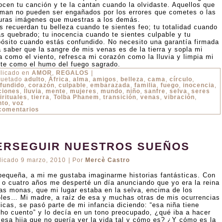
ocen tu canción y te la cantan cuando la olvidaste. Aquellos que
aman no pueden ser engañados por los errores que cometes o las
uras imágenes que muestras a los demás.
os recuerdan tu belleza cuando te sientes feo; tu totalidad cuando
ás quebrado; tu inocencia cuando te sientes culpable y tu
pósito cuando estás confundido. No necesito una garantía firmada
a saber que la sangre de mis venas es de la tierra y sopla mi
a como el viento, refresca mi corazón como la lluvia y limpia mi
te como el humo del fuego sagrado.
licado en
AMOR
,
REGALOS
|
quetado
adulto
,
África
,
alma
,
amigos
,
belleza
,
cama
,
círculo
,
fundido
,
corazón
,
culpable
,
embarazada
,
familia
,
fuego
,
inocencia
,
ciones
,
lluvia
,
mente
,
mujeres
,
mundo
,
niño
,
sanfre
,
selva
,
seres
irituales
,
tierra
,
Tolba Phanem
,
transición
,
venas
,
vibración
,
nto
,
voz
comentarios
ERSEGUIR NUESTROS SUEÑOS
licado
9 marzo, 2010
|
Por
Mercè Castro
pequeña, a mi me gustaba imaginarme historias fantásticas. Con
s o cuatro años me desperté un día anunciando que yo era la reina
las monas, que mi lugar estaba en la selva, encima de los
oles… Mi madre, a raíz de esa y muchas otras de mis ocurrencias
icas, se pasó parte de mi infancia diciendo: “esa niña tiene
ho cuento” y lo decía en un tono preocupado, ¿qué iba a hacer
 esa hija que no quería ver la vida tal y cómo es? ¿Y cómo es la