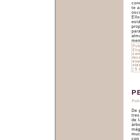
con
te 
osc
Ell
est
pro
par
alm
men
Pub
Eti
con
lec
esp
vie
|
5 
P
Pub
De 
tre
de 
árb
mág
muc
con