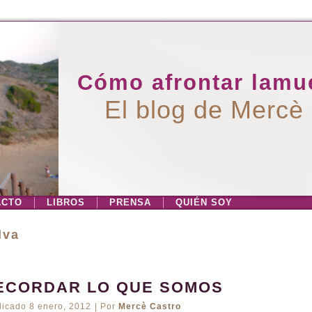
Cómo afrontar lamue
El blog de Mercè
ACTO
LIBROS
PRENSA
QUIÉN SOY
lva
ECORDAR LO QUE SOMOS
licado
8 enero, 2012
|
Por
Mercè Castro