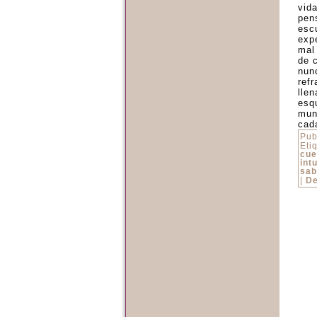
vid
pen
escu
exp
mal
de 
nun
ref
lle
esq
mun
cad
Pub
Eti
cue
intu
sab
|
De