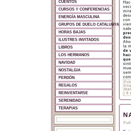
CUENTOS
Hac
vec
CURSOS Y CONFERENCIAS
mir
des
ENERGÍA MASCULINA
con
vien
GRUPOS DE DUELO CATALUNYA Y ES
sab
HORAS BAJAS
pre
des
ILUSTRES INVITADOS
Aho
la 
LIBROS
de 
LOS HERMANOS
hac
que
NAVIDAD
sint
muer
NOSTALGIA
sem
con
PERDÓN
Pub
REGALOS
Eti
me
REINVENTARSE
|
6 
SERENIDAD
TERAPIAS
N
Pub