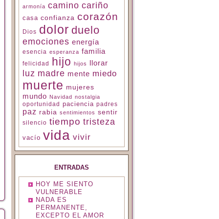
camino
cariño
armonía
corazón
confianza
casa
dolor
duelo
Dios
emociones
energía
familia
esencia
esperanza
hijo
llorar
felicidad
hijos
luz
madre
miedo
mente
muerte
mujeres
mundo
Navidad
nostalgia
paciencia
padres
oportunidad
paz
rabia
sentir
sentimientos
tiempo
tristeza
silencio
vida
vivir
vacío
ENTRADAS
HOY ME SIENTO
VULNERABLE
NADA ES
PERMANENTE,
EXCEPTO EL AMOR