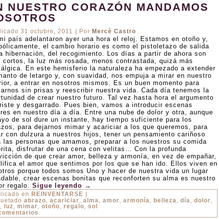
N NUESTRO CORAZÓN MANDAMOS
OSOTROS
licado
31 octubre, 2011
|
Por
Mercè Castro
mi país adelantaron ayer una hora el reloj. Estamos en otoño y,
bólicamente, el cambio horario es como el pistoletazo de salida
a hibernación, del recogimiento. Los días a partir de ahora son
 cortos, la luz más rosada, menos contrastada, quizá más
tálgica. En este hemisferio la naturaleza ha empezado a extender
manto de letargo y, con suavidad, nos empuja a mirar en nuestro
erior, a entrar en nosotros mismos. Es un buen momento para
tarnos sin prisas y reescribir nuestra vida. Cada día tenemos la
rtunidad de crear nuestro futuro. Tal vez hasta hora el argumento
triste y desgarrado. Pues bien, vamos a introducir escenas
gres en nuestro día a día. Entre una nube de dolor y otra, aunque
ayo de sol dure un instante, hay tiempo suficiente para los
azos, para dejarnos mimar y acariciar a los que queremos, para
ar con dulzura a nuestros hijos, tener un pensamiento cariñoso
a las personas que amamos, preparar a los nuestros su comida
orita, disfrutar de una cena con velitas… Con la profunda
vicción de que crear amor, belleza y armonía, en vez de empañar,
lifica el amor que sentimos por los que se han ido. Ellos viven en
otros porque todos somos Uno y hacer de nuestra vida un lugar
adable, crear escenas bonitas que reconforten su alma es nuestro
or regalo.
Sigue leyendo
→
licado en
REINVENTARSE
|
quetado
abrazo
,
acariciar
,
alma
,
amor
,
armonía
,
belleza
,
día
,
dolor
,
,
luz
,
mimar
,
otoño
,
regalo
,
sol
comentarios