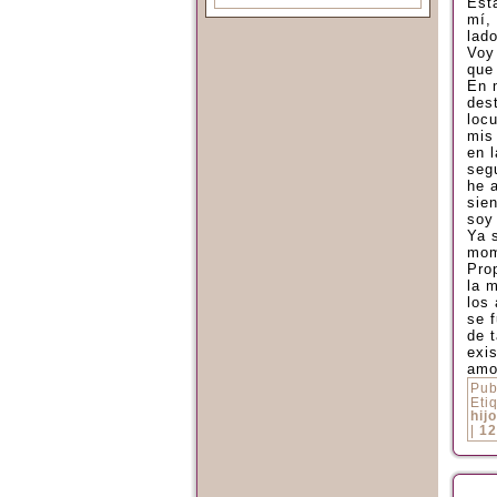
Está
mí, 
lad
Voy 
que
En m
des
loc
mis
en 
seg
he 
sie
soy 
Ya 
mom
Pro
la 
los 
se 
de 
exis
amo
Pub
Eti
hijo
|
12