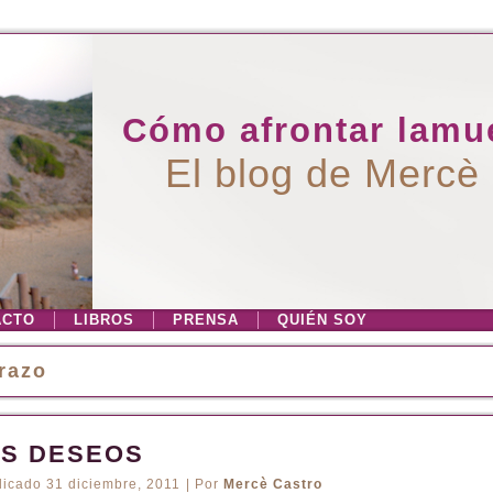
Cómo afrontar lamue
El blog de Mercè
ACTO
LIBROS
PRENSA
QUIÉN SOY
razo
IS DESEOS
licado
31 diciembre, 2011
|
Por
Mercè Castro