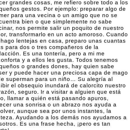
cer grandes cosas, me refiero sobre todo a los
queños gestos. Por ejemplo: preparar algo de
mer para una vecina o un amigo que no se
cuentra bien o que simplemente no sabe
cinar, nos permite salir un poquito de nuestro
lor, transformarlo en un acto amoroso. Cuando
 hago lentejas en casa, preparo unas cuantas
s para dos o tres compañeros de la
dacción. Es una tontería, pero a mi me
conforta y a ellos les gusta. Todos tenemos
queños o grandes dones, hay quien sabe
ser y puede hacer una preciosa capa de mago
de superman para un niño… Su alegría al
cibir el obsequio inundará de calorcito nuestro
razón, seguro. Ir a visitar a alguien que está
lo, llamar a quién está pasando apuros,
recer una sonrisa o un abrazo nos ayuda a
solver, aunque sea por unos instantes, la
isteza. Ayudando a los demás nos ayudamos a
sotros. Es una frase hecha, ¡pero es tan