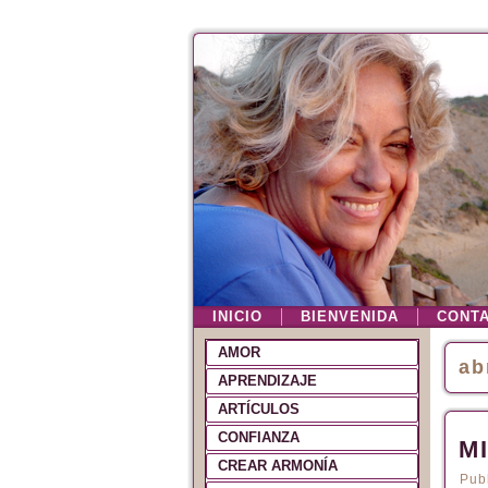
INICIO
BIENVENIDA
CONT
AMOR
ab
APRENDIZAJE
ARTÍCULOS
CONFIANZA
M
CREAR ARMONÍA
Pub