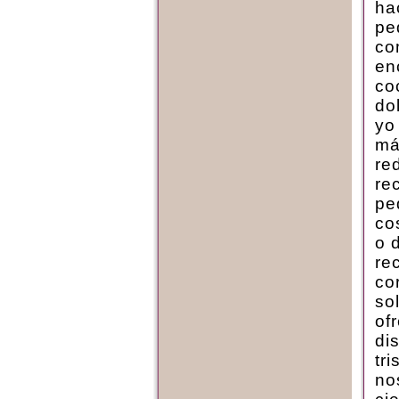
ha
pe
co
en
co
do
yo
má
re
re
pe
co
o 
re
co
so
of
di
tr
no