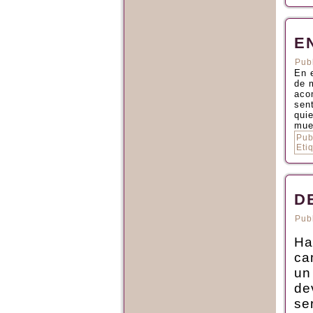
E
Pub
En 
de 
aco
sen
qui
mue
Pub
Eti
D
Pub
Ha
ca
un
de
se