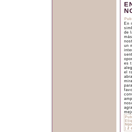
E
N
Pub
En 
sim
de l
más
nos
un 
int
sen
opo
es 
ale
el r
abr
mir
par
fav
con
amp
nos
agr
mej
Pub
Eti
hijo
|
2 