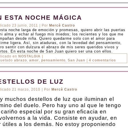
N ESTA NOCHE MÁGICA
licado
23 junio, 2011
|
Por
Mercè Castro
esta noche larga de emoción y promesas, quiero abrir las puertas
mi alma y echar al fuego mis miedos; los recientes y los que me
mpañan desde niña. Quiero quedarme solo con el amor para
tirme ligera. Así, sin ataduras, con la levedad del pensamiento,
ero sentir con dulzura el abrazo de mis seres queridos vivos y
rtos. En esta noche de San Juan quiero ser una con ellos.
licado en
NOSTALGIA
|
quetado
abrazo
,
amor
,
pensamiento
,
San Juan
|
4 comentarios
ESTELLOS DE LUZ
licado
21 marzo, 2010
|
Por
Mercè Castro
y muchos destellos de luz que iluminan el
mino del duelo. Pero hay uno al que le tengo
 cariño especial por su gran eficacia en
volvernos a la vida. Consiste en ayudar, en
r útiles a los demás. No estoy proponiendo