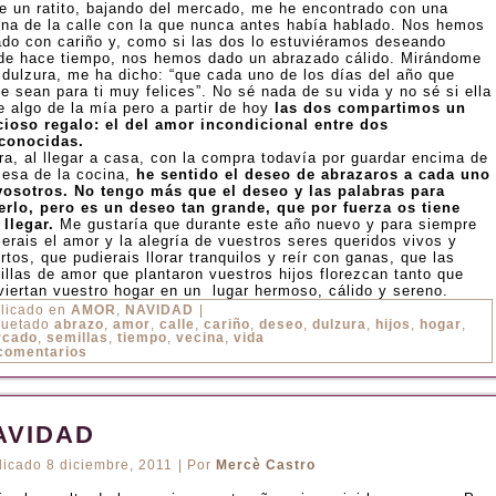
e un ratito, bajando del mercado, me he encontrado con una
ina de la calle con la que nunca antes había hablado. Nos hemos
ado con cariño y, como si las dos lo estuviéramos deseando
de hace tiempo, nos hemos dado un abrazado cálido. Mirándome
 dulzura, me ha dicho: “que cada uno de los días del año que
e sean para ti muy felices”. No sé nada de su vida y no sé si ella
PAÑA
e algo de la mía pero a partir de hoy
las dos compartimos un
cioso regalo: el del amor incondicional entre dos
conocidas.
ra, al llegar a casa, con la compra todavía por guardar encima de
mesa de la cocina,
he sentido el deseo de abrazaros a cada uno
vosotros. No tengo más que el deseo y las palabras para
erlo, pero es un deseo tan grande, que por fuerza os tiene
 llegar.
Me gustaría que durante este año nuevo y para siempre
ierais el amor y la alegría de vuestros seres queridos vivos y
tos, que pudierais llorar tranquilos y reír con ganas, que las
illas de amor que plantaron vuestros hijos florezcan tanto que
viertan vuestro hogar en un lugar hermoso, cálido y sereno.
licado en
AMOR
,
NAVIDAD
|
quetado
abrazo
,
amor
,
calle
,
cariño
,
deseo
,
dulzura
,
hijos
,
hogar
,
rcado
,
semillas
,
tiempo
,
vecina
,
vida
comentarios
AVIDAD
licado
8 diciembre, 2011
|
Por
Mercè Castro