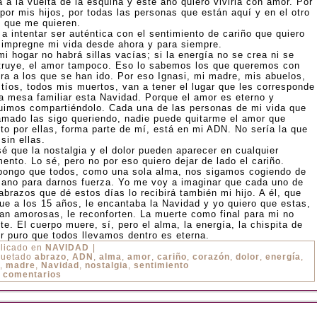
 a la vuelta de la esquina y este año quiero vivirla con amor. Por
por mis hijos, por todas las personas que están aquí y en el otro
o que me quieren.
a intentar ser auténtica con el sentimiento de cariño que quiero
 impregne mi vida desde ahora y para siempre.
i hogar no habrá sillas vacías; si la energía no se crea ni se
truye, el amor tampoco. Eso lo sabemos los que queremos con
ura a los que se han ido. Por eso Ignasi, mi madre, mis abuelos,
 tíos, todos mis muertos, van a tener el lugar que les corresponde
la mesa familiar esta Navidad. Porque el amor es eterno y
uimos compartiéndolo. Cada una de las personas de mi vida que
amado las sigo queriendo, nadie puede quitarme el amor que
nto por ellas, forma parte de mí, está en mi ADN. No sería la que
sin ellas.
sé que la nostalgia y el dolor pueden aparecer en cualquier
ento. Lo sé, pero no por eso quiero dejar de lado el cariño.
pongo que todos, como una sola alma, nos sigamos cogiendo de
mano para darnos fuerza. Yo me voy a imaginar que cada uno de
abrazos que dé estos días lo recibirá también mi hijo. A él, que
fue a los 15 años, le encantaba la Navidad y yo quiero que estas,
tan amorosas, le reconforten. La muerte como final para mi no
te. El cuerpo muere, sí, pero el alma, la energía, la chispita de
r puro que todos llevamos dentro es eterna.
licado en
NAVIDAD
|
quetado
abrazo
,
ADN
,
alma
,
amor
,
cariño
,
corazón
,
dolor
,
energía
,
,
madre
,
Navidad
,
nostalgia
,
sentimiento
 comentarios