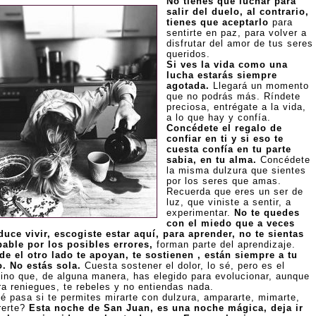
No tienes que luchar para
salir del duelo, al contrario,
tienes que aceptarlo
para
sentirte en paz, para volver a
disfrutar del amor de tus seres
queridos.
PAÑA
Si ves la vida como una
lucha estarás siempre
agotada.
Llegará un momento
que no podrás más. Ríndete
preciosa, entrégate a la vida,
a lo que hay y confía.
Concédete el regalo de
confiar en ti y si eso te
cuesta confía en tu parte
sabia, en tu alma.
Concédete
la misma dulzura que sientes
por los seres que amas.
Recuerda que eres un ser de
luz, que viniste a sentir, a
experimentar.
No te quedes
con el miedo que a veces
duce vivir, escogiste estar aquí, para aprender, no te sientas
pable por los posibles errores,
forman parte del aprendizaje.
de el otro lado te apoyan, te sostienen , están siempre a tu
o. No estás sola.
Cuesta sostener el dolor, lo sé, pero es el
ino que, de alguna manera, has elegido para evolucionar, aunque
ra reniegues, te rebeles y no entiendas nada.
é pasa si te permites mirarte con dulzura, ampararte, mimarte,
rerte?
Esta noche de San Juan, es una noche mágica, deja ir