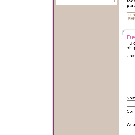
tod
par
Pub
PE
De
Tu 
obl
Com
Nom
Cor
We