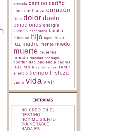
camino
cariño
armonía
corazón
confianza
casa
dolor
duelo
Dios
emociones
energía
familia
esencia
esperanza
hijo
llorar
felicidad
hijos
luz
madre
miedo
mente
muerte
mujeres
mundo
Navidad
nostalgia
paciencia
padres
oportunidad
paz
rabia
sentir
sentimientos
tiempo
tristeza
silencio
vida
vivir
vacío
ENTRADAS
NO CREO EN EL
DESTINO
HOY ME SIENTO
VULNERABLE
NADA ES