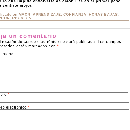
o lo que impide envolverte de amor. Ese es el primer paso
a sentirte mejor.
licado en
AMOR
,
APRENDIZAJE
,
CONFIANZA
,
HORAS BAJAS
,
RDÓN
,
REGALOS
ja un comentario
dirección de correo electrónico no será publicada.
Los campos
igatorios están marcados con
*
entario
bre
*
reo electrónico
*
b