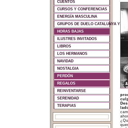
CUENTOS
CURSOS Y CONFERENCIAS
ENERGÍA MASCULINA
GRUPOS DE DUELO CATALUNYA Y ES
HORAS BAJAS
ILUSTRES INVITADOS
LIBROS
LOS HERMANOS
NAVIDAD
NOSTALGIA
PERDÓN
REGALOS
REINVENTARSE
pro
SERENIDAD
cul
Des
TERAPIAS
lad
cam
aho
¿Qu
que