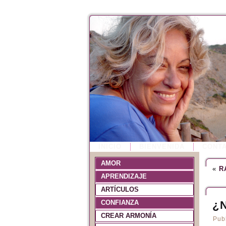
INICIO
BIENVENIDA
CONT
AMOR
«
R
APRENDIZAJE
ARTÍCULOS
CONFIANZA
¿
CREAR ARMONÍA
Pub