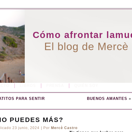
Cómo afrontar lamue
El blog de Mercè
ACTO
LIBROS
PRENSA
QUIÉN SOY
ATITOS PARA SENTIR
BUENOS AMANTES
»
NO PUEDES MÁS?
licado
23 junio, 2024
|
Por
Mercè Castro