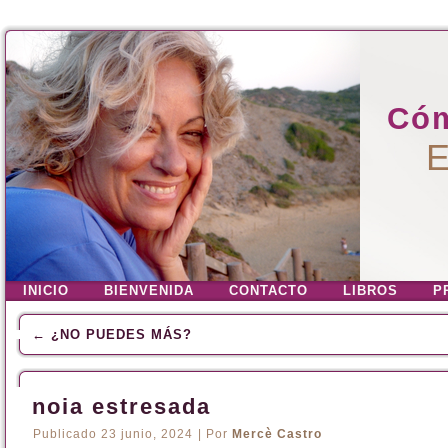
Cóm
E
INICIO
BIENVENIDA
CONTACTO
LIBROS
P
←
¿NO PUEDES MÁS?
noia estresada
Publicado
23 junio, 2024
|
Por
Mercè Castro